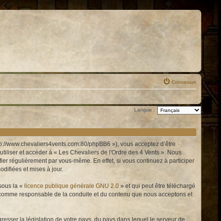
Connexion
Langue :
http://www.chevaliers4vents.com:80/phpBB6 »), vous acceptez d’être
tiliser et accéder à « Les Chevaliers de l'Ordre des 4 Vents ». Nous
er régulièrement par vous-même. En effet, si vous continuez à participer
difiées et mises à jour.
sous la «
licence publique générale GNU 2.0
» et qui peut être téléchargé
enu comme responsable de la conduite et du contenu que nous acceptons et
resser la législation de votre pays, du pays dans lequel le serveur de