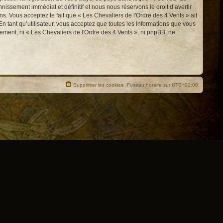
issement immédiat et définitif et nous nous réservons le droit d’avertir
ons. Vous acceptez le fait que « Les Chevaliers de l'Ordre des 4 Vents » ait
n tant qu’utilisateur, vous acceptez que toutes les informations que vous
ement, ni « Les Chevaliers de l'Ordre des 4 Vents », ni phpBB, ne
Supprimer les cookies
Fuseau horaire sur
UTC+01:00