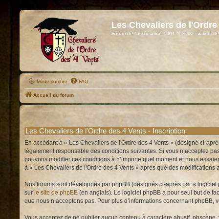
Les Chevaliers de l'Ordre
Forum de l'association 1901 "Les Chevaliers de
Mode sombre
FAQ
Accueil du forum
Les Chevaliers de l'Ordre des 4 Vents - Inscription
En accédant à « Les Chevaliers de l'Ordre des 4 Vents » (désigné ci-après
légalement responsable des conditions suivantes. Si vous n’acceptez pas d
pouvons modifier ces conditions à n’importe quel moment et nous essaiero
à « Les Chevaliers de l'Ordre des 4 Vents » après que des modifications a
Nos forums sont développés par phpBB (désignés ci-après par « logiciel p
sur
le site de phpBB
(en anglais). Le logiciel phpBB a pour seul but de f
que nous n’acceptons pas. Pour plus d’informations concernant phpBB, v
Vous acceptez de ne publier aucun contenu à caractère abusif, obscène, vu