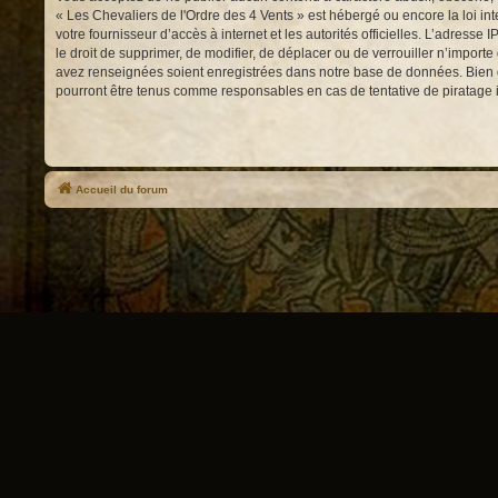
« Les Chevaliers de l'Ordre des 4 Vents » est hébergé ou encore la loi int
votre fournisseur d’accès à internet et les autorités officielles. L’adress
le droit de supprimer, de modifier, de déplacer ou de verrouiller n’impor
avez renseignées soient enregistrées dans notre base de données. Bien qu
pourront être tenus comme responsables en cas de tentative de piratage
Accueil du forum