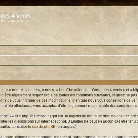
 des 4 Vents
 l'Ordre des 4 Vents"
 par « nous », « notre », « nos », « Les Chevaliers de l'Ordre des 4 Vents » et « 
’être légalement responsable de toutes les conditions suivantes, veuillez ne pas u
ns de vous informer de ces modifications, bien que nous vous conseillons de vérifi
ient été effectuées, vous acceptez d’être légalement responsable des conditions mo
hpBB » et « phpBB Limited ») qui est un logiciel de forum de discussions déclaré 
aciliter les discussions sur internet et phpBB Limited ne peut en aucun cas être t
euillez consulter
le site de phpBB
(en anglais).
lgaire, diffamatoire, choquant, menaçant, pornographique, etc. qui pourrait transg