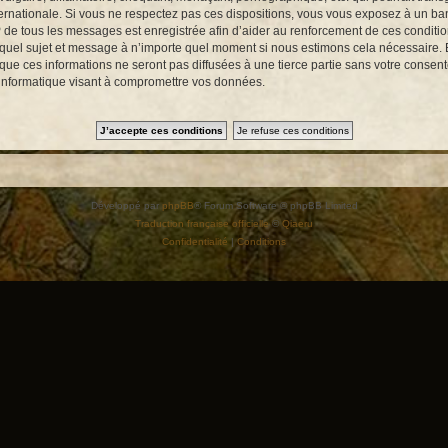
ernationale. Si vous ne respectez pas ces dispositions, vous vous exposez à un bann
e IP de tous les messages est enregistrée afin d’aider au renforcement de ces conditi
te quel sujet et message à n’importe quel moment si nous estimons cela nécessaire. E
e ces informations ne seront pas diffusées à une tierce partie sans votre consent
 informatique visant à compromettre vos données.
Développé par
phpBB
® Forum Software © phpBB Limited
Traduction française officielle
©
Qiaeru
Confidentialité
|
Conditions