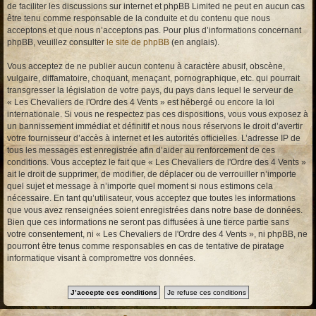
de faciliter les discussions sur internet et phpBB Limited ne peut en aucun cas
être tenu comme responsable de la conduite et du contenu que nous
acceptons et que nous n’acceptons pas. Pour plus d’informations concernant
phpBB, veuillez consulter
le site de phpBB
(en anglais).
Vous acceptez de ne publier aucun contenu à caractère abusif, obscène,
vulgaire, diffamatoire, choquant, menaçant, pornographique, etc. qui pourrait
transgresser la législation de votre pays, du pays dans lequel le serveur de
« Les Chevaliers de l'Ordre des 4 Vents » est hébergé ou encore la loi
internationale. Si vous ne respectez pas ces dispositions, vous vous exposez à
un bannissement immédiat et définitif et nous nous réservons le droit d’avertir
votre fournisseur d’accès à internet et les autorités officielles. L’adresse IP de
tous les messages est enregistrée afin d’aider au renforcement de ces
conditions. Vous acceptez le fait que « Les Chevaliers de l'Ordre des 4 Vents »
ait le droit de supprimer, de modifier, de déplacer ou de verrouiller n’importe
quel sujet et message à n’importe quel moment si nous estimons cela
nécessaire. En tant qu’utilisateur, vous acceptez que toutes les informations
que vous avez renseignées soient enregistrées dans notre base de données.
Bien que ces informations ne seront pas diffusées à une tierce partie sans
votre consentement, ni « Les Chevaliers de l'Ordre des 4 Vents », ni phpBB, ne
pourront être tenus comme responsables en cas de tentative de piratage
informatique visant à compromettre vos données.