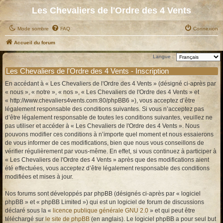
Les Chevaliers de l'Ordre des 4 Vents
Mode sombre
FAQ
Connexion
Accueil du forum
Langue :
Les Chevaliers de l'Ordre des 4 Vents - Inscription
En accédant à « Les Chevaliers de l'Ordre des 4 Vents » (désigné ci-après par
« nous », « notre », « nos », « Les Chevaliers de l'Ordre des 4 Vents » et
« http://www.chevaliers4vents.com:80/phpBB6 »), vous acceptez d’être
légalement responsable des conditions suivantes. Si vous n’acceptez pas
d’être légalement responsable de toutes les conditions suivantes, veuillez ne
pas utiliser et accéder à « Les Chevaliers de l'Ordre des 4 Vents ». Nous
pouvons modifier ces conditions à n’importe quel moment et nous essaierons
de vous informer de ces modifications, bien que nous vous conseillons de
vérifier régulièrement par vous-même. En effet, si vous continuez à participer à
« Les Chevaliers de l'Ordre des 4 Vents » après que des modifications aient
été effectuées, vous acceptez d’être légalement responsable des conditions
modifiées et mises à jour.
Nos forums sont développés par phpBB (désignés ci-après par « logiciel
phpBB » et « phpBB Limited ») qui est un logiciel de forum de discussions
déclaré sous la «
licence publique générale GNU 2.0
» et qui peut être
téléchargé sur
le site de phpBB
(en anglais). Le logiciel phpBB a pour seul but