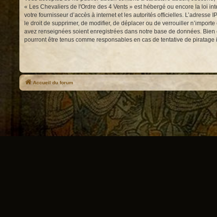
« Les Chevaliers de l'Ordre des 4 Vents » est hébergé ou encore la loi int
votre fournisseur d’accès à internet et les autorités officielles. L’adress
le droit de supprimer, de modifier, de déplacer ou de verrouiller n’impor
avez renseignées soient enregistrées dans notre base de données. Bien qu
pourront être tenus comme responsables en cas de tentative de piratage
Accueil du forum