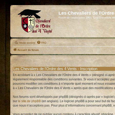
Les Chevaliers de l'Ordre
Forum de l'association 1901 "Les Chevaliers de
Mode sombre
FAQ
Accueil du forum
Les Chevaliers de l'Ordre des 4 Vents - Inscription
En accédant à « Les Chevaliers de l'Ordre des 4 Vents » (désigné ci-après
légalement responsable des conditions suivantes. Si vous n’acceptez pas d
pouvons modifier ces conditions à n’importe quel moment et nous essaiero
à « Les Chevaliers de l'Ordre des 4 Vents » après que des modifications a
Nos forums sont développés par phpBB (désignés ci-après par « logiciel p
sur
le site de phpBB
(en anglais). Le logiciel phpBB a pour seul but de f
que nous n’acceptons pas. Pour plus d’informations concernant phpBB, v
Vous acceptez de ne publier aucun contenu à caractère abusif, obscène, vu