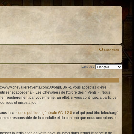
Connexion
Langue :
http://www.chevaliers4vents.com:80/phpBB6 »), vous acceptez d’être
tiliser et accéder à « Les Chevaliers de l'Ordre des 4 Vents ». Nous
er régulièrement par vous-même. En effet, si vous continuez à participer
difiées et mises à jour.
sous la «
licence publique générale GNU 2.0
» et qui peut être téléchargé
enu comme responsable de la conduite et du contenu que nous acceptons et
resser la législation de votre pays, du pays dans lequel le serveur de