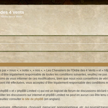
 des 4 Vents
 l'Ordre des 4 Vents"
 par « nous », « notre », « nos », « Les Chevaliers de l'Ordre des 4 Vents » et « 
’être légalement responsable de toutes les conditions suivantes, veuillez ne pas u
ns de vous informer de ces modifications, bien que nous vous conseillons de vérifi
ient été effectuées, vous acceptez d’être légalement responsable des conditions mo
hpBB » et « phpBB Limited ») qui est un logiciel de forum de discussions déclaré 
aciliter les discussions sur internet et phpBB Limited ne peut en aucun cas être t
euillez consulter
le site de phpBB
(en anglais).
lgaire, diffamatoire, choquant, menaçant, pornographique, etc. qui pourrait transg