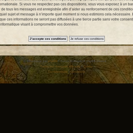
ernationale. Si vous ne respectez pas ces dispositions, vous vous exposez à un bann
e IP de tous les messages est enregistrée afin d’aider au renforcement de ces conditi
te quel sujet et message à n’importe quel moment si nous estimons cela nécessaire. E
e ces informations ne seront pas diffusées à une tierce partie sans votre consent
 informatique visant à compromettre vos données.
Développé par
phpBB
® Forum Software © phpBB Limited
Traduction française officielle
©
Qiaeru
Confidentialité
|
Conditions