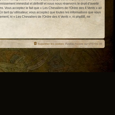
issement immédiat et définitif et nous nous réservons le droit d’avertir
ons. Vous acceptez le fait que « Les Chevaliers de l'Ordre des 4 Vents » ait
n tant qu’utilisateur, vous acceptez que toutes les informations que vous
ement, ni « Les Chevaliers de l'Ordre des 4 Vents », ni phpBB, ne
Supprimer les cookies
Fuseau horaire sur
UTC+01:00