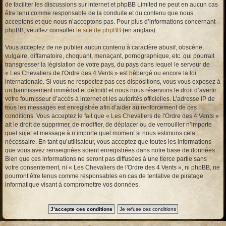
de faciliter les discussions sur internet et phpBB Limited ne peut en aucun cas
être tenu comme responsable de la conduite et du contenu que nous
acceptons et que nous n’acceptons pas. Pour plus d’informations concernant
phpBB, veuillez consulter
le site de phpBB
(en anglais).
Vous acceptez de ne publier aucun contenu à caractère abusif, obscène,
vulgaire, diffamatoire, choquant, menaçant, pornographique, etc. qui pourrait
transgresser la législation de votre pays, du pays dans lequel le serveur de
« Les Chevaliers de l'Ordre des 4 Vents » est hébergé ou encore la loi
internationale. Si vous ne respectez pas ces dispositions, vous vous exposez à
un bannissement immédiat et définitif et nous nous réservons le droit d’avertir
votre fournisseur d’accès à internet et les autorités officielles. L’adresse IP de
tous les messages est enregistrée afin d’aider au renforcement de ces
conditions. Vous acceptez le fait que « Les Chevaliers de l'Ordre des 4 Vents »
ait le droit de supprimer, de modifier, de déplacer ou de verrouiller n’importe
quel sujet et message à n’importe quel moment si nous estimons cela
nécessaire. En tant qu’utilisateur, vous acceptez que toutes les informations
que vous avez renseignées soient enregistrées dans notre base de données.
Bien que ces informations ne seront pas diffusées à une tierce partie sans
votre consentement, ni « Les Chevaliers de l'Ordre des 4 Vents », ni phpBB, ne
pourront être tenus comme responsables en cas de tentative de piratage
informatique visant à compromettre vos données.