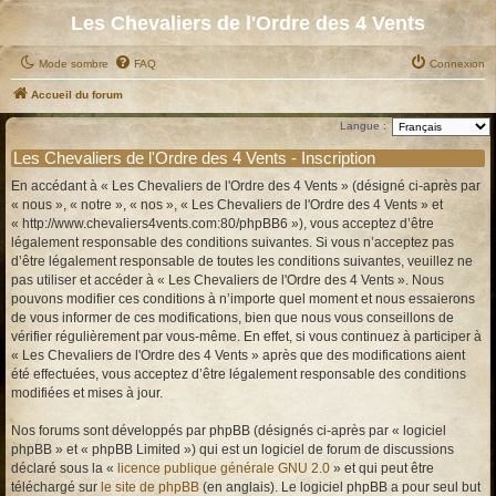
Les Chevaliers de l'Ordre des 4 Vents
Mode sombre
FAQ
Connexion
Accueil du forum
Langue :
Les Chevaliers de l'Ordre des 4 Vents - Inscription
En accédant à « Les Chevaliers de l'Ordre des 4 Vents » (désigné ci-après par
« nous », « notre », « nos », « Les Chevaliers de l'Ordre des 4 Vents » et
« http://www.chevaliers4vents.com:80/phpBB6 »), vous acceptez d’être
légalement responsable des conditions suivantes. Si vous n’acceptez pas
d’être légalement responsable de toutes les conditions suivantes, veuillez ne
pas utiliser et accéder à « Les Chevaliers de l'Ordre des 4 Vents ». Nous
pouvons modifier ces conditions à n’importe quel moment et nous essaierons
de vous informer de ces modifications, bien que nous vous conseillons de
vérifier régulièrement par vous-même. En effet, si vous continuez à participer à
« Les Chevaliers de l'Ordre des 4 Vents » après que des modifications aient
été effectuées, vous acceptez d’être légalement responsable des conditions
modifiées et mises à jour.
Nos forums sont développés par phpBB (désignés ci-après par « logiciel
phpBB » et « phpBB Limited ») qui est un logiciel de forum de discussions
déclaré sous la «
licence publique générale GNU 2.0
» et qui peut être
téléchargé sur
le site de phpBB
(en anglais). Le logiciel phpBB a pour seul but