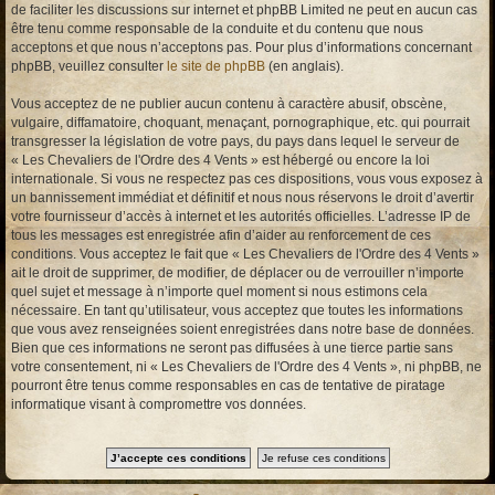
de faciliter les discussions sur internet et phpBB Limited ne peut en aucun cas
être tenu comme responsable de la conduite et du contenu que nous
acceptons et que nous n’acceptons pas. Pour plus d’informations concernant
phpBB, veuillez consulter
le site de phpBB
(en anglais).
Vous acceptez de ne publier aucun contenu à caractère abusif, obscène,
vulgaire, diffamatoire, choquant, menaçant, pornographique, etc. qui pourrait
transgresser la législation de votre pays, du pays dans lequel le serveur de
« Les Chevaliers de l'Ordre des 4 Vents » est hébergé ou encore la loi
internationale. Si vous ne respectez pas ces dispositions, vous vous exposez à
un bannissement immédiat et définitif et nous nous réservons le droit d’avertir
votre fournisseur d’accès à internet et les autorités officielles. L’adresse IP de
tous les messages est enregistrée afin d’aider au renforcement de ces
conditions. Vous acceptez le fait que « Les Chevaliers de l'Ordre des 4 Vents »
ait le droit de supprimer, de modifier, de déplacer ou de verrouiller n’importe
quel sujet et message à n’importe quel moment si nous estimons cela
nécessaire. En tant qu’utilisateur, vous acceptez que toutes les informations
que vous avez renseignées soient enregistrées dans notre base de données.
Bien que ces informations ne seront pas diffusées à une tierce partie sans
votre consentement, ni « Les Chevaliers de l'Ordre des 4 Vents », ni phpBB, ne
pourront être tenus comme responsables en cas de tentative de piratage
informatique visant à compromettre vos données.