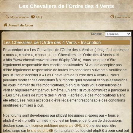
Les Chevaliers de l'Ordre des 4 Vents
Mode sombre
FAQ
Connexion
Accueil du forum
Langue :
Les Chevaliers de l'Ordre des 4 Vents - Inscription
En accédant à « Les Chevaliers de l'Ordre des 4 Vents » (désigné ci-après par
« nous », « notre », « nos », « Les Chevaliers de l'Ordre des 4 Vents » et
« http://www.chevaliers4vents.com:80/phpBB6 »), vous acceptez d’être
légalement responsable des conditions suivantes. Si vous n’acceptez pas
d’être légalement responsable de toutes les conditions suivantes, veuillez ne
pas utiliser et accéder à « Les Chevaliers de l'Ordre des 4 Vents ». Nous
pouvons modifier ces conditions à n’importe quel moment et nous essaierons
de vous informer de ces modifications, bien que nous vous conseillons de
vérifier régulièrement par vous-même. En effet, si vous continuez à participer à
« Les Chevaliers de l'Ordre des 4 Vents » après que des modifications aient
été effectuées, vous acceptez d’être légalement responsable des conditions
modifiées et mises à jour.
Nos forums sont développés par phpBB (désignés ci-après par « logiciel
phpBB » et « phpBB Limited ») qui est un logiciel de forum de discussions
déclaré sous la «
licence publique générale GNU 2.0
» et qui peut être
téléchargé sur
le site de phpBB
(en anglais). Le logiciel phpBB a pour seul but