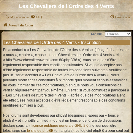
Les Chevaliers de l'Ordre des 4 Vents
Mode sombre
FAQ
Connexion
Accueil du forum
Langue :
Les Chevaliers de l'Ordre des 4 Vents - Inscription
En accédant à « Les Chevaliers de l'Ordre des 4 Vents » (désigné ci-après par
« nous », « notre », « nos », « Les Chevaliers de l'Ordre des 4 Vents » et
« http://www.chevaliers4vents.com:80/phpBB6 »), vous acceptez d’être
légalement responsable des conditions suivantes. Si vous n’acceptez pas
d’être légalement responsable de toutes les conditions suivantes, veuillez ne
pas utiliser et accéder à « Les Chevaliers de l'Ordre des 4 Vents ». Nous
pouvons modifier ces conditions à n’importe quel moment et nous essaierons
de vous informer de ces modifications, bien que nous vous conseillons de
vérifier régulièrement par vous-même. En effet, si vous continuez à participer à
« Les Chevaliers de l'Ordre des 4 Vents » après que des modifications aient
été effectuées, vous acceptez d’être légalement responsable des conditions
modifiées et mises à jour.
Nos forums sont développés par phpBB (désignés ci-après par « logiciel
phpBB » et « phpBB Limited ») qui est un logiciel de forum de discussions
déclaré sous la «
licence publique générale GNU 2.0
» et qui peut être
téléchargé sur
le site de phpBB
(en anglais). Le logiciel phpBB a pour seul but