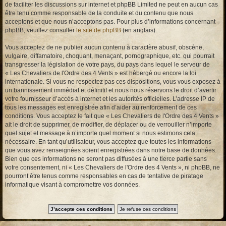
de faciliter les discussions sur internet et phpBB Limited ne peut en aucun cas
être tenu comme responsable de la conduite et du contenu que nous
acceptons et que nous n’acceptons pas. Pour plus d’informations concernant
phpBB, veuillez consulter
le site de phpBB
(en anglais).
Vous acceptez de ne publier aucun contenu à caractère abusif, obscène,
vulgaire, diffamatoire, choquant, menaçant, pornographique, etc. qui pourrait
transgresser la législation de votre pays, du pays dans lequel le serveur de
« Les Chevaliers de l'Ordre des 4 Vents » est hébergé ou encore la loi
internationale. Si vous ne respectez pas ces dispositions, vous vous exposez à
un bannissement immédiat et définitif et nous nous réservons le droit d’avertir
votre fournisseur d’accès à internet et les autorités officielles. L’adresse IP de
tous les messages est enregistrée afin d’aider au renforcement de ces
conditions. Vous acceptez le fait que « Les Chevaliers de l'Ordre des 4 Vents »
ait le droit de supprimer, de modifier, de déplacer ou de verrouiller n’importe
quel sujet et message à n’importe quel moment si nous estimons cela
nécessaire. En tant qu’utilisateur, vous acceptez que toutes les informations
que vous avez renseignées soient enregistrées dans notre base de données.
Bien que ces informations ne seront pas diffusées à une tierce partie sans
votre consentement, ni « Les Chevaliers de l'Ordre des 4 Vents », ni phpBB, ne
pourront être tenus comme responsables en cas de tentative de piratage
informatique visant à compromettre vos données.