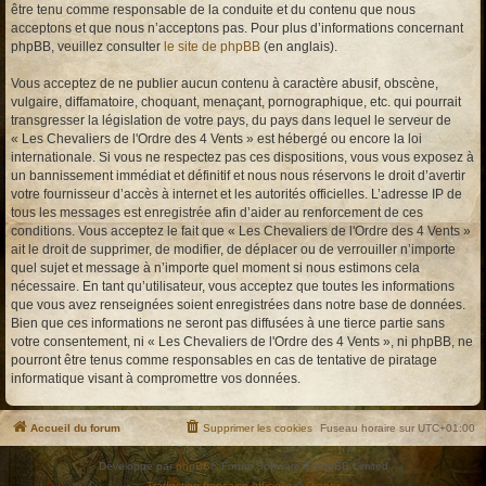
être tenu comme responsable de la conduite et du contenu que nous
acceptons et que nous n’acceptons pas. Pour plus d’informations concernant
phpBB, veuillez consulter
le site de phpBB
(en anglais).
Vous acceptez de ne publier aucun contenu à caractère abusif, obscène,
vulgaire, diffamatoire, choquant, menaçant, pornographique, etc. qui pourrait
transgresser la législation de votre pays, du pays dans lequel le serveur de
« Les Chevaliers de l'Ordre des 4 Vents » est hébergé ou encore la loi
internationale. Si vous ne respectez pas ces dispositions, vous vous exposez à
un bannissement immédiat et définitif et nous nous réservons le droit d’avertir
votre fournisseur d’accès à internet et les autorités officielles. L’adresse IP de
tous les messages est enregistrée afin d’aider au renforcement de ces
conditions. Vous acceptez le fait que « Les Chevaliers de l'Ordre des 4 Vents »
ait le droit de supprimer, de modifier, de déplacer ou de verrouiller n’importe
quel sujet et message à n’importe quel moment si nous estimons cela
nécessaire. En tant qu’utilisateur, vous acceptez que toutes les informations
que vous avez renseignées soient enregistrées dans notre base de données.
Bien que ces informations ne seront pas diffusées à une tierce partie sans
votre consentement, ni « Les Chevaliers de l'Ordre des 4 Vents », ni phpBB, ne
pourront être tenus comme responsables en cas de tentative de piratage
informatique visant à compromettre vos données.
Accueil du forum
Supprimer les cookies
Fuseau horaire sur
UTC+01:00
Développé par
phpBB
® Forum Software © phpBB Limited
Traduction française officielle
©
Qiaeru