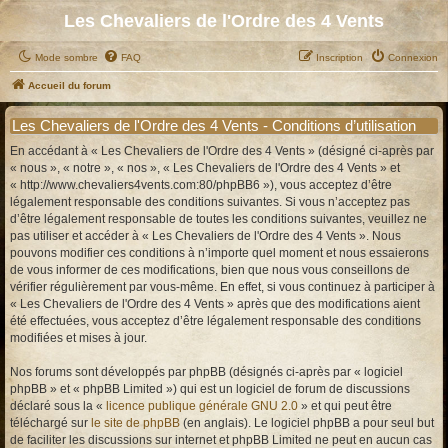
Les Chevaliers de l'Ordre des 4 Vents
Mode sombre
FAQ
Inscription
Connexion
Accueil du forum
Les Chevaliers de l'Ordre des 4 Vents - Conditions d’utilisation
En accédant à « Les Chevaliers de l'Ordre des 4 Vents » (désigné ci-après par
« nous », « notre », « nos », « Les Chevaliers de l'Ordre des 4 Vents » et
« http://www.chevaliers4vents.com:80/phpBB6 »), vous acceptez d’être
légalement responsable des conditions suivantes. Si vous n’acceptez pas
d’être légalement responsable de toutes les conditions suivantes, veuillez ne
pas utiliser et accéder à « Les Chevaliers de l'Ordre des 4 Vents ». Nous
pouvons modifier ces conditions à n’importe quel moment et nous essaierons
de vous informer de ces modifications, bien que nous vous conseillons de
vérifier régulièrement par vous-même. En effet, si vous continuez à participer à
« Les Chevaliers de l'Ordre des 4 Vents » après que des modifications aient
été effectuées, vous acceptez d’être légalement responsable des conditions
modifiées et mises à jour.
Nos forums sont développés par phpBB (désignés ci-après par « logiciel
phpBB » et « phpBB Limited ») qui est un logiciel de forum de discussions
déclaré sous la «
licence publique générale GNU 2.0
» et qui peut être
téléchargé sur
le site de phpBB
(en anglais). Le logiciel phpBB a pour seul but
de faciliter les discussions sur internet et phpBB Limited ne peut en aucun cas