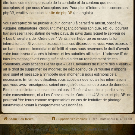
être tenu comme responsable de la conduite et du contenu que nous
acceptons et que nous n’acceptons pas. Pour plus d’informations concernant
phpBB, veuillez consulter
le site de phpBB
(en anglais).
Vous acceptez de ne publier aucun contenu à caractère abusif, obscène,
vulgaire, diffamatoire, choquant, menaçant, pornographique, etc. qui pourrait
transgresser la législation de votre pays, du pays dans lequel le serveur de
« Les Chevaliers de l'Ordre des 4 Vents » est hébergé ou encore la loi
internationale. Si vous ne respectez pas ces dispositions, vous vous exposez à
un bannissement immédiat et définitif et nous nous réservons le droit d’avertir
votre fournisseur d’accès à internet et les autorités officielles. L’adresse IP de
tous les messages est enregistrée afin d’aider au renforcement de ces
conditions. Vous acceptez le fait que « Les Chevaliers de l'Ordre des 4 Vents »
ait le droit de supprimer, de modifier, de déplacer ou de verrouiller n’importe
quel sujet et message à n’importe quel moment si nous estimons cela
nécessaire. En tant qu’utilisateur, vous acceptez que toutes les informations
que vous avez renseignées soient enregistrées dans notre base de données.
Bien que ces informations ne seront pas diffusées à une tierce partie sans
votre consentement, ni « Les Chevaliers de l'Ordre des 4 Vents », ni phpBB, ne
pourront être tenus comme responsables en cas de tentative de piratage
informatique visant à compromettre vos données.
Accueil du forum
Supprimer les cookies
Fuseau horaire sur
UTC+01:00
Développé par
phpBB
® Forum Software © phpBB Limited
Traduction française officielle
©
Qiaeru