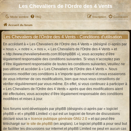
Les Chevaliers de l'Ordre des 4 Vents
Mode sombre
FAQ
Inscription
Connexion
Accueil du forum
Les Chevaliers de l'Ordre des 4 Vents - Conditions d’utilisation
En accédant à « Les Chevaliers de l'Ordre des 4 Vents » (désigné ci-après par
« nous », « notre », « nos », « Les Chevaliers de l'Ordre des 4 Vents » et
« http://www.chevaliers4vents.com:80/phpBB6 »), vous acceptez d’être
légalement responsable des conditions suivantes. Si vous n’acceptez pas
d’être légalement responsable de toutes les conditions suivantes, veuillez ne
pas utiliser et accéder à « Les Chevaliers de l'Ordre des 4 Vents ». Nous
pouvons modifier ces conditions à n’importe quel moment et nous essaierons
de vous informer de ces modifications, bien que nous vous conseillons de
vérifier régulièrement par vous-même. En effet, si vous continuez à participer à
« Les Chevaliers de l'Ordre des 4 Vents » après que des modifications aient
été effectuées, vous acceptez d’être légalement responsable des conditions
modifiées et mises à jour.
Nos forums sont développés par phpBB (désignés ci-après par « logiciel
phpBB » et « phpBB Limited ») qui est un logiciel de forum de discussions
déclaré sous la «
licence publique générale GNU 2.0
» et qui peut être
téléchargé sur
le site de phpBB
(en anglais). Le logiciel phpBB a pour seul but
de faciliter les discussions sur internet et phpBB Limited ne peut en aucun cas