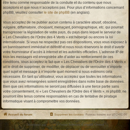
être tenu comme responsable de la conduite et du contenu que nous
acceptons et que nous n’acceptons pas. Pour plus d’informations concernant
phpBB, veuillez consulter
le site de phpBB
(en anglais).
Vous acceptez de ne publier aucun contenu à caractère abusif, obscène,
vulgaire, diffamatoire, choquant, menaçant, pornographique, etc. qui pourrait
transgresser la législation de votre pays, du pays dans lequel le serveur de
« Les Chevaliers de l'Ordre des 4 Vents » est hébergé ou encore la loi
internationale. Si vous ne respectez pas ces dispositions, vous vous exposez à
un bannissement immédiat et définitif et nous nous réservons le droit d’avertir
votre fournisseur d’accès à internet et les autorités officielles. L’adresse IP de
tous les messages est enregistrée afin d’aider au renforcement de ces
conditions. Vous acceptez le fait que « Les Chevaliers de l'Ordre des 4 Vents »
ait le droit de supprimer, de modifier, de déplacer ou de verrouiller n’importe
quel sujet et message à n’importe quel moment si nous estimons cela
nécessaire. En tant qu’utilisateur, vous acceptez que toutes les informations
que vous avez renseignées soient enregistrées dans notre base de données.
Bien que ces informations ne seront pas diffusées à une tierce partie sans
votre consentement, ni « Les Chevaliers de l'Ordre des 4 Vents », ni phpBB, ne
pourront être tenus comme responsables en cas de tentative de piratage
informatique visant à compromettre vos données.
Accueil du forum
Supprimer les cookies
Fuseau horaire sur
UTC+01:00
Développé par
phpBB
® Forum Software © phpBB Limited
Traduction française officielle
©
Qiaeru