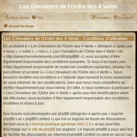
Les Chevaliers de l'Ordre des 4 Vents
Mode sombre
FAQ
Inscription
Connexion
Accueil du forum
Les Chevaliers de l'Ordre des 4 Vents - Conditions d’utilisation
En accédant à « Les Chevaliers de l'Ordre des 4 Vents » (désigné ci-après par
« nous », « notre », « nos », « Les Chevaliers de l'Ordre des 4 Vents » et
« http://www.chevaliers4vents.com:80/phpBB6 »), vous acceptez d’être
légalement responsable des conditions suivantes. Si vous n’acceptez pas
d’être légalement responsable de toutes les conditions suivantes, veuillez ne
pas utiliser et accéder à « Les Chevaliers de l'Ordre des 4 Vents ». Nous
pouvons modifier ces conditions à n’importe quel moment et nous essaierons
de vous informer de ces modifications, bien que nous vous conseillons de
vérifier régulièrement par vous-même. En effet, si vous continuez à participer à
« Les Chevaliers de l'Ordre des 4 Vents » après que des modifications aient
été effectuées, vous acceptez d’être légalement responsable des conditions
modifiées et mises à jour.
Nos forums sont développés par phpBB (désignés ci-après par « logiciel
phpBB » et « phpBB Limited ») qui est un logiciel de forum de discussions
déclaré sous la «
licence publique générale GNU 2.0
» et qui peut être
téléchargé sur
le site de phpBB
(en anglais). Le logiciel phpBB a pour seul but
de faciliter les discussions sur internet et phpBB Limited ne peut en aucun cas