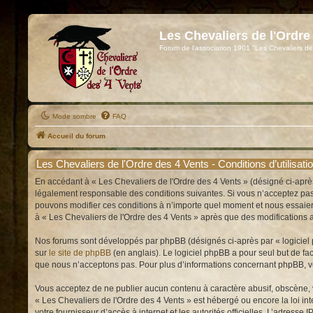
Les Chevaliers de l'Ordre
Forum de l'association 1901 "Les Chevaliers de
Mode sombre
FAQ
Accueil du forum
Les Chevaliers de l'Ordre des 4 Vents - Conditions d’utilisati
En accédant à « Les Chevaliers de l'Ordre des 4 Vents » (désigné ci-après
légalement responsable des conditions suivantes. Si vous n’acceptez pas d
pouvons modifier ces conditions à n’importe quel moment et nous essaiero
à « Les Chevaliers de l'Ordre des 4 Vents » après que des modifications a
Nos forums sont développés par phpBB (désignés ci-après par « logiciel p
sur
le site de phpBB
(en anglais). Le logiciel phpBB a pour seul but de f
que nous n’acceptons pas. Pour plus d’informations concernant phpBB, v
Vous acceptez de ne publier aucun contenu à caractère abusif, obscène, vu
« Les Chevaliers de l'Ordre des 4 Vents » est hébergé ou encore la loi int
votre fournisseur d’accès à internet et les autorités officielles. L’adress