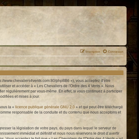
Inscription
Connexion
http://www.chevaliers4vents.com:80/phpBB6 »), vous acceptez d’être
tiliser et accéder à « Les Chevaliers de l'Ordre des 4 Vents ». Nous
er régulièrement par vous-même. En effet, si vous continuez à participer
difiées et mises à jour.
sous la «
licence publique générale GNU 2.0
» et qui peut être téléchargé
enu comme responsable de la conduite et du contenu que nous acceptons et
resser la législation de votre pays, du pays dans lequel le serveur de
issement immédiat et définitif et nous nous réservons le droit d’avertir
ons. Vous acceptez le fait que « Les Chevaliers de l'Ordre des 4 Vents » ait