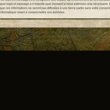
te quel sujet et message à n’importe quel moment si nous estimons cela nécessaire. E
e ces informations ne seront pas diffusées à une tierce partie sans votre consent
 informatique visant à compromettre vos données.
Développé par
phpBB
® Forum Software © phpBB Limited
Traduction française officielle
©
Qiaeru
Confidentialité
|
Conditions