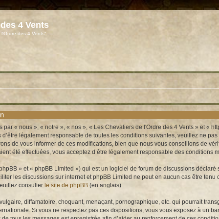
 des 4 Vents
 l'Ordre des 4 Vents"
on
 par « nous », « notre », « nos », « Les Chevaliers de l'Ordre des 4 Vents » et « 
’être légalement responsable de toutes les conditions suivantes, veuillez ne pas u
ns de vous informer de ces modifications, bien que nous vous conseillons de vérifi
ient été effectuées, vous acceptez d’être légalement responsable des conditions mo
hpBB » et « phpBB Limited ») qui est un logiciel de forum de discussions déclaré 
aciliter les discussions sur internet et phpBB Limited ne peut en aucun cas être t
euillez consulter
le site de phpBB
(en anglais).
lgaire, diffamatoire, choquant, menaçant, pornographique, etc. qui pourrait transg
ernationale. Si vous ne respectez pas ces dispositions, vous vous exposez à un bann
e IP de tous les messages est enregistrée afin d’aider au renforcement de ces conditi