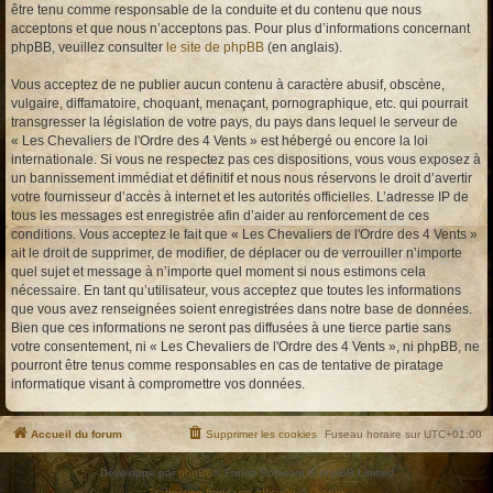
être tenu comme responsable de la conduite et du contenu que nous
acceptons et que nous n’acceptons pas. Pour plus d’informations concernant
phpBB, veuillez consulter
le site de phpBB
(en anglais).
Vous acceptez de ne publier aucun contenu à caractère abusif, obscène,
vulgaire, diffamatoire, choquant, menaçant, pornographique, etc. qui pourrait
transgresser la législation de votre pays, du pays dans lequel le serveur de
« Les Chevaliers de l'Ordre des 4 Vents » est hébergé ou encore la loi
internationale. Si vous ne respectez pas ces dispositions, vous vous exposez à
un bannissement immédiat et définitif et nous nous réservons le droit d’avertir
votre fournisseur d’accès à internet et les autorités officielles. L’adresse IP de
tous les messages est enregistrée afin d’aider au renforcement de ces
conditions. Vous acceptez le fait que « Les Chevaliers de l'Ordre des 4 Vents »
ait le droit de supprimer, de modifier, de déplacer ou de verrouiller n’importe
quel sujet et message à n’importe quel moment si nous estimons cela
nécessaire. En tant qu’utilisateur, vous acceptez que toutes les informations
que vous avez renseignées soient enregistrées dans notre base de données.
Bien que ces informations ne seront pas diffusées à une tierce partie sans
votre consentement, ni « Les Chevaliers de l'Ordre des 4 Vents », ni phpBB, ne
pourront être tenus comme responsables en cas de tentative de piratage
informatique visant à compromettre vos données.
Accueil du forum
Supprimer les cookies
Fuseau horaire sur
UTC+01:00
Développé par
phpBB
® Forum Software © phpBB Limited
Traduction française officielle
©
Qiaeru