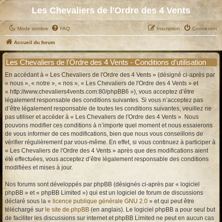
Les Chevaliers de l'Ordre des 4 Vents
Mode sombre
FAQ
Inscription
Connexion
Accueil du forum
Les Chevaliers de l'Ordre des 4 Vents - Conditions d’utilisation
En accédant à « Les Chevaliers de l'Ordre des 4 Vents » (désigné ci-après par
« nous », « notre », « nos », « Les Chevaliers de l'Ordre des 4 Vents » et
« http://www.chevaliers4vents.com:80/phpBB6 »), vous acceptez d’être
légalement responsable des conditions suivantes. Si vous n’acceptez pas
d’être légalement responsable de toutes les conditions suivantes, veuillez ne
pas utiliser et accéder à « Les Chevaliers de l'Ordre des 4 Vents ». Nous
pouvons modifier ces conditions à n’importe quel moment et nous essaierons
de vous informer de ces modifications, bien que nous vous conseillons de
vérifier régulièrement par vous-même. En effet, si vous continuez à participer à
« Les Chevaliers de l'Ordre des 4 Vents » après que des modifications aient
été effectuées, vous acceptez d’être légalement responsable des conditions
modifiées et mises à jour.
Nos forums sont développés par phpBB (désignés ci-après par « logiciel
phpBB » et « phpBB Limited ») qui est un logiciel de forum de discussions
déclaré sous la «
licence publique générale GNU 2.0
» et qui peut être
téléchargé sur
le site de phpBB
(en anglais). Le logiciel phpBB a pour seul but
de faciliter les discussions sur internet et phpBB Limited ne peut en aucun cas