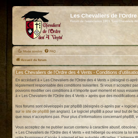
Les Chevaliers de l'Ordre
Forum de l'association 1901 "Les Chevaliers de
Mode sombre
FAQ
Accueil du forum
Les Chevaliers de l'Ordre des 4 Vents - Conditions d’utilisati
En accédant à « Les Chevaliers de l'Ordre des 4 Vents » (désigné ci-après
légalement responsable des conditions suivantes. Si vous n’acceptez pas d
pouvons modifier ces conditions à n’importe quel moment et nous essaiero
à « Les Chevaliers de l'Ordre des 4 Vents » après que des modifications a
Nos forums sont développés par phpBB (désignés ci-après par « logiciel p
sur
le site de phpBB
(en anglais). Le logiciel phpBB a pour seul but de f
que nous n’acceptons pas. Pour plus d’informations concernant phpBB, v
Vous acceptez de ne publier aucun contenu à caractère abusif, obscène, vu
« Les Chevaliers de l'Ordre des 4 Vents » est hébergé ou encore la loi int
votre fournisseur d’accès à internet et les autorités officielles. L’adress