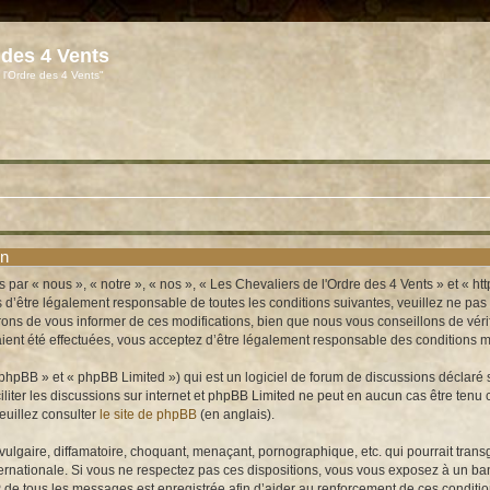
 des 4 Vents
 l'Ordre des 4 Vents"
on
 par « nous », « notre », « nos », « Les Chevaliers de l'Ordre des 4 Vents » et « 
’être légalement responsable de toutes les conditions suivantes, veuillez ne pas u
ns de vous informer de ces modifications, bien que nous vous conseillons de vérifi
ient été effectuées, vous acceptez d’être légalement responsable des conditions mo
hpBB » et « phpBB Limited ») qui est un logiciel de forum de discussions déclaré 
aciliter les discussions sur internet et phpBB Limited ne peut en aucun cas être t
euillez consulter
le site de phpBB
(en anglais).
lgaire, diffamatoire, choquant, menaçant, pornographique, etc. qui pourrait transg
ernationale. Si vous ne respectez pas ces dispositions, vous vous exposez à un bann
e IP de tous les messages est enregistrée afin d’aider au renforcement de ces conditi