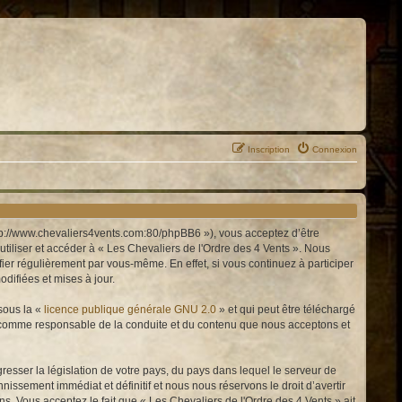
Inscription
Connexion
http://www.chevaliers4vents.com:80/phpBB6 »), vous acceptez d’être
tiliser et accéder à « Les Chevaliers de l'Ordre des 4 Vents ». Nous
er régulièrement par vous-même. En effet, si vous continuez à participer
difiées et mises à jour.
sous la «
licence publique générale GNU 2.0
» et qui peut être téléchargé
enu comme responsable de la conduite et du contenu que nous acceptons et
resser la législation de votre pays, du pays dans lequel le serveur de
issement immédiat et définitif et nous nous réservons le droit d’avertir
ons. Vous acceptez le fait que « Les Chevaliers de l'Ordre des 4 Vents » ait