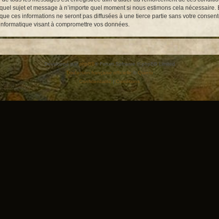
te quel sujet et message à n’importe quel moment si nous estimons cela nécessaire. E
e ces informations ne seront pas diffusées à une tierce partie sans votre consent
 informatique visant à compromettre vos données.
Développé par
phpBB
® Forum Software © phpBB Limited
Traduction française officielle
©
Qiaeru
Confidentialité
|
Conditions