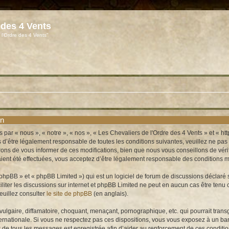
 des 4 Vents
 l'Ordre des 4 Vents"
on
 par « nous », « notre », « nos », « Les Chevaliers de l'Ordre des 4 Vents » et « 
’être légalement responsable de toutes les conditions suivantes, veuillez ne pas u
ns de vous informer de ces modifications, bien que nous vous conseillons de vérifi
ient été effectuées, vous acceptez d’être légalement responsable des conditions mo
hpBB » et « phpBB Limited ») qui est un logiciel de forum de discussions déclaré 
aciliter les discussions sur internet et phpBB Limited ne peut en aucun cas être t
euillez consulter
le site de phpBB
(en anglais).
lgaire, diffamatoire, choquant, menaçant, pornographique, etc. qui pourrait transg
ernationale. Si vous ne respectez pas ces dispositions, vous vous exposez à un bann
e IP de tous les messages est enregistrée afin d’aider au renforcement de ces conditi