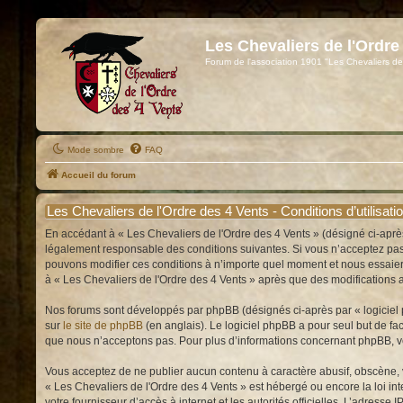
Les Chevaliers de l'Ordre
Forum de l'association 1901 "Les Chevaliers de
Mode sombre
FAQ
Accueil du forum
Les Chevaliers de l'Ordre des 4 Vents - Conditions d’utilisati
En accédant à « Les Chevaliers de l'Ordre des 4 Vents » (désigné ci-après
légalement responsable des conditions suivantes. Si vous n’acceptez pas d
pouvons modifier ces conditions à n’importe quel moment et nous essaiero
à « Les Chevaliers de l'Ordre des 4 Vents » après que des modifications a
Nos forums sont développés par phpBB (désignés ci-après par « logiciel p
sur
le site de phpBB
(en anglais). Le logiciel phpBB a pour seul but de f
que nous n’acceptons pas. Pour plus d’informations concernant phpBB, v
Vous acceptez de ne publier aucun contenu à caractère abusif, obscène, vu
« Les Chevaliers de l'Ordre des 4 Vents » est hébergé ou encore la loi int
votre fournisseur d’accès à internet et les autorités officielles. L’adress