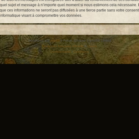
te quel sujet et message à n’importe quel moment si nous estimons cela nécessaire. E
e ces informations ne seront pas diffusées à une tierce partie sans votre consent
 informatique visant à compromettre vos données.
Développé par
phpBB
® Forum Software © phpBB Limited
Traduction française officielle
©
Qiaeru
Confidentialité
|
Conditions