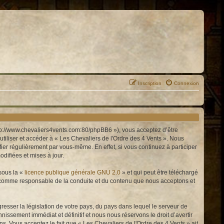
Inscription
Connexion
http://www.chevaliers4vents.com:80/phpBB6 »), vous acceptez d’être
tiliser et accéder à « Les Chevaliers de l'Ordre des 4 Vents ». Nous
er régulièrement par vous-même. En effet, si vous continuez à participer
difiées et mises à jour.
sous la «
licence publique générale GNU 2.0
» et qui peut être téléchargé
enu comme responsable de la conduite et du contenu que nous acceptons et
resser la législation de votre pays, du pays dans lequel le serveur de
issement immédiat et définitif et nous nous réservons le droit d’avertir
ons. Vous acceptez le fait que « Les Chevaliers de l'Ordre des 4 Vents » ait