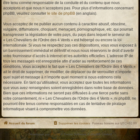
être tenu comme responsable de la conduite et du contenu que nous
acceptons et que nous n’acceptons pas. Pour plus d’informations concernant
phpBB, veuillez consulter
le site de phpBB
(en anglais).
Vous acceptez de ne publier aucun contenu à caractère abusif, obscène,
vulgaire, diffamatoire, choquant, menaçant, pornographique, etc. qui pourrait
transgresser la législation de votre pays, du pays dans lequel le serveur de
« Les Chevaliers de l'Ordre des 4 Vents » est hébergé ou encore la loi
internationale. Si vous ne respectez pas ces dispositions, vous vous exposez à
un bannissement immédiat et définitif et nous nous réservons le droit d’avertir
votre fournisseur d’accès à internet et les autorités officielles. L’adresse IP de
tous les messages est enregistrée afin d’aider au renforcement de ces
conditions. Vous acceptez le fait que « Les Chevaliers de l'Ordre des 4 Vents »
ait le droit de supprimer, de modifier, de déplacer ou de verrouiller n’importe
quel sujet et message à n’importe quel moment si nous estimons cela
nécessaire. En tant qu’utilisateur, vous acceptez que toutes les informations
que vous avez renseignées soient enregistrées dans notre base de données.
Bien que ces informations ne seront pas diffusées à une tierce partie sans
votre consentement, ni « Les Chevaliers de l'Ordre des 4 Vents », ni phpBB, ne
pourront être tenus comme responsables en cas de tentative de piratage
informatique visant à compromettre vos données.
Accueil du forum
Supprimer les cookies
Fuseau horaire sur
UTC+01:00
Développé par
phpBB
® Forum Software © phpBB Limited
Traduction française officielle
©
Qiaeru