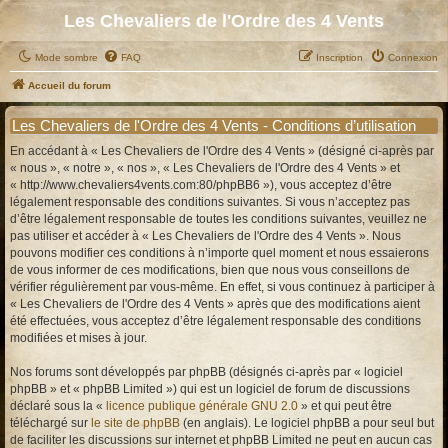
Les Chevaliers de l'Ordre des 4 Vents
Mode sombre
FAQ
Inscription
Connexion
Accueil du forum
Les Chevaliers de l'Ordre des 4 Vents - Conditions d’utilisation
En accédant à « Les Chevaliers de l'Ordre des 4 Vents » (désigné ci-après par
« nous », « notre », « nos », « Les Chevaliers de l'Ordre des 4 Vents » et
« http://www.chevaliers4vents.com:80/phpBB6 »), vous acceptez d’être
légalement responsable des conditions suivantes. Si vous n’acceptez pas
d’être légalement responsable de toutes les conditions suivantes, veuillez ne
pas utiliser et accéder à « Les Chevaliers de l'Ordre des 4 Vents ». Nous
pouvons modifier ces conditions à n’importe quel moment et nous essaierons
de vous informer de ces modifications, bien que nous vous conseillons de
vérifier régulièrement par vous-même. En effet, si vous continuez à participer à
« Les Chevaliers de l'Ordre des 4 Vents » après que des modifications aient
été effectuées, vous acceptez d’être légalement responsable des conditions
modifiées et mises à jour.
Nos forums sont développés par phpBB (désignés ci-après par « logiciel
phpBB » et « phpBB Limited ») qui est un logiciel de forum de discussions
déclaré sous la «
licence publique générale GNU 2.0
» et qui peut être
téléchargé sur
le site de phpBB
(en anglais). Le logiciel phpBB a pour seul but
de faciliter les discussions sur internet et phpBB Limited ne peut en aucun cas