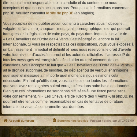
être tenu comme responsable de la conduite et du contenu que nous
acceptons et que nous n’acceptons pas. Pour plus d’informations concernant
phpBB, veuillez consulter
le site de phpBB
(en anglais).
Vous acceptez de ne publier aucun contenu à caractère abusif, obscène,
vulgaire, diffamatoire, choquant, menaçant, pornographique, etc. qui pourrait
transgresser la législation de votre pays, du pays dans lequel le serveur de
« Les Chevaliers de l'Ordre des 4 Vents » est hébergé ou encore la loi
internationale. Si vous ne respectez pas ces dispositions, vous vous exposez à
un bannissement immédiat et définitif et nous nous réservons le droit d’avertir
votre fournisseur d’accès à internet et les autorités officielles. L’adresse IP de
tous les messages est enregistrée afin d’aider au renforcement de ces
conditions. Vous acceptez le fait que « Les Chevaliers de l'Ordre des 4 Vents »
ait le droit de supprimer, de modifier, de déplacer ou de verrouiller n’importe
quel sujet et message à n’importe quel moment si nous estimons cela
nécessaire. En tant qu’utilisateur, vous acceptez que toutes les informations
que vous avez renseignées soient enregistrées dans notre base de données.
Bien que ces informations ne seront pas diffusées à une tierce partie sans
votre consentement, ni « Les Chevaliers de l'Ordre des 4 Vents », ni phpBB, ne
pourront être tenus comme responsables en cas de tentative de piratage
informatique visant à compromettre vos données.
Accueil du forum
Supprimer les cookies
Fuseau horaire sur
UTC+01:00
Développé par
phpBB
® Forum Software © phpBB Limited
Traduction française officielle
©
Qiaeru