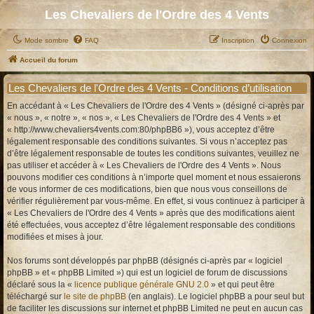
Les Chevaliers de l'Ordre des 4 Vents
Mode sombre
FAQ
Inscription
Connexion
Accueil du forum
Les Chevaliers de l'Ordre des 4 Vents - Conditions d’utilisation
En accédant à « Les Chevaliers de l'Ordre des 4 Vents » (désigné ci-après par
« nous », « notre », « nos », « Les Chevaliers de l'Ordre des 4 Vents » et
« http://www.chevaliers4vents.com:80/phpBB6 »), vous acceptez d’être
légalement responsable des conditions suivantes. Si vous n’acceptez pas
d’être légalement responsable de toutes les conditions suivantes, veuillez ne
pas utiliser et accéder à « Les Chevaliers de l'Ordre des 4 Vents ». Nous
pouvons modifier ces conditions à n’importe quel moment et nous essaierons
de vous informer de ces modifications, bien que nous vous conseillons de
vérifier régulièrement par vous-même. En effet, si vous continuez à participer à
« Les Chevaliers de l'Ordre des 4 Vents » après que des modifications aient
été effectuées, vous acceptez d’être légalement responsable des conditions
modifiées et mises à jour.
Nos forums sont développés par phpBB (désignés ci-après par « logiciel
phpBB » et « phpBB Limited ») qui est un logiciel de forum de discussions
déclaré sous la «
licence publique générale GNU 2.0
» et qui peut être
téléchargé sur
le site de phpBB
(en anglais). Le logiciel phpBB a pour seul but
de faciliter les discussions sur internet et phpBB Limited ne peut en aucun cas