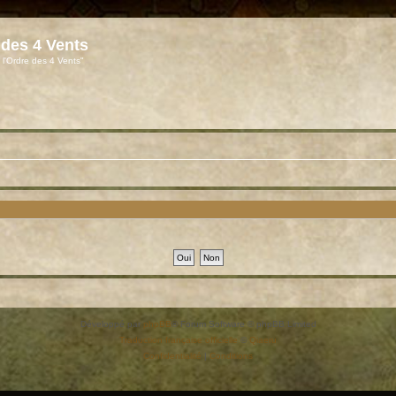
 des 4 Vents
 l'Ordre des 4 Vents"
Développé par
phpBB
® Forum Software © phpBB Limited
Traduction française officielle
©
Qiaeru
Confidentialité
|
Conditions