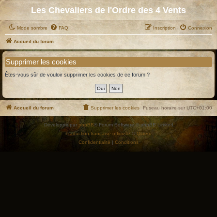
Les Chevaliers de l'Ordre des 4 Vents
Mode sombre
FAQ
Inscription
Connexion
Accueil du forum
Supprimer les cookies
Êtes-vous sûr de vouloir supprimer les cookies de ce forum ?
Accueil du forum
Supprimer les cookies
Fuseau horaire sur
UTC+01:00
Développé par
phpBB
® Forum Software © phpBB Limited
Traduction française officielle
©
Qiaeru
Confidentialité
|
Conditions