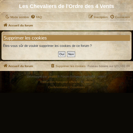
Les Chevaliers de l'Ordre des 4 Vents
Mode sombre
FAQ
Inscription
Connexion
Accueil du forum
Supprimer les cookies
Êtes-vous sûr de vouloir supprimer les cookies de ce forum ?
Accueil du forum
Supprimer les cookies
Fuseau horaire sur
UTC+01:00
Développé par
phpBB
® Forum Software © phpBB Limited
Traduction française officielle
©
Qiaeru
Confidentialité
|
Conditions