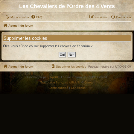
Les Chevaliers de l'Ordre des 4 Vents
Mode sombre
FAQ
Inscription
Connexion
Accueil du forum
Supprimer les cookies
Êtes-vous sûr de vouloir supprimer les cookies de ce forum ?
Accueil du forum
Supprimer les cookies
Fuseau horaire sur
UTC+01:00
Développé par
phpBB
® Forum Software © phpBB Limited
Traduction française officielle
©
Qiaeru
Confidentialité
|
Conditions