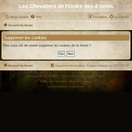
Les Chevaliers de l'Ordre des 4 Vents
Mode sombre
FAQ
Inscription
Connexion
Accueil du forum
Supprimer les cookies
Êtes-vous sûr de vouloir supprimer les cookies de ce forum ?
Accueil du forum
Supprimer les cookies
Fuseau horaire sur
UTC+01:00
Développé par
phpBB
® Forum Software © phpBB Limited
Traduction française officielle
©
Qiaeru
Confidentialité
|
Conditions