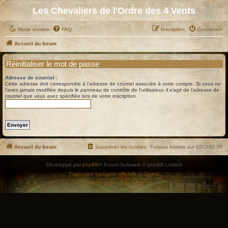
Les Chevaliers de l'Ordre des 4 Vents
Mode sombre
FAQ
Inscription
Connexion
Accueil du forum
Réinitialiser le mot de passe
Adresse de courriel :
Cette adresse doit correspondre à l’adresse de courriel associée à votre compte. Si vous ne
l’avez jamais modifiée depuis le panneau de contrôle de l’utilisateur, il s’agit de l’adresse de
courriel que vous avez spécifiée lors de votre inscription.
Accueil du forum
Supprimer les cookies
Fuseau horaire sur
UTC+01:00
Développé par
phpBB
® Forum Software © phpBB Limited
Traduction française officielle
©
Qiaeru
Confidentialité
|
Conditions