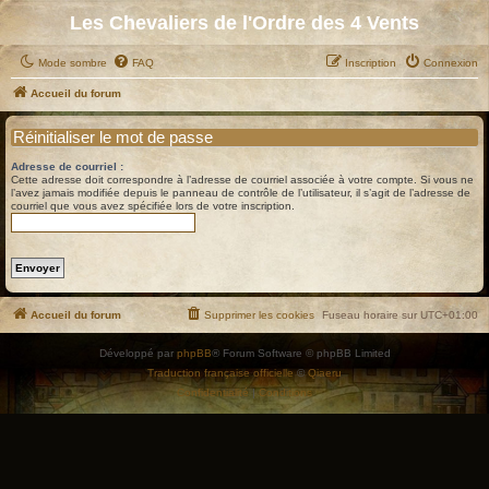
Les Chevaliers de l'Ordre des 4 Vents
Mode sombre
FAQ
Inscription
Connexion
Accueil du forum
Réinitialiser le mot de passe
Adresse de courriel :
Cette adresse doit correspondre à l’adresse de courriel associée à votre compte. Si vous ne
l’avez jamais modifiée depuis le panneau de contrôle de l’utilisateur, il s’agit de l’adresse de
courriel que vous avez spécifiée lors de votre inscription.
Accueil du forum
Supprimer les cookies
Fuseau horaire sur
UTC+01:00
Développé par
phpBB
® Forum Software © phpBB Limited
Traduction française officielle
©
Qiaeru
Confidentialité
|
Conditions