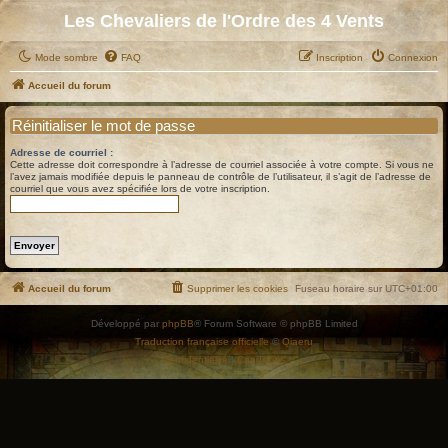
Les Chevaliers de l'Ordre des 4 Vents
Mode sombre
FAQ
Inscription
Connexion
Accueil du forum
Réinitialiser le mot de passe
Adresse de courriel :
Cette adresse doit correspondre à l’adresse de courriel associée à votre compte. Si vous ne
l’avez jamais modifiée depuis le panneau de contrôle de l’utilisateur, il s’agit de l’adresse de
courriel que vous avez spécifiée lors de votre inscription.
Accueil du forum
Supprimer les cookies
Fuseau horaire sur
UTC+01:00
Développé par
phpBB
® Forum Software © phpBB Limited
Traduction française officielle
©
Qiaeru
Confidentialité
|
Conditions