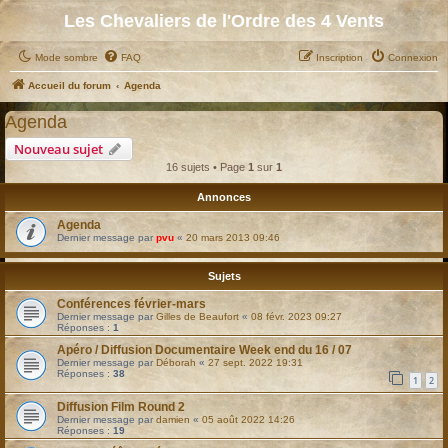
Les Chevaliers de l'Ordre des 4 Vents
Mode sombre
FAQ
Inscription
Connexion
Accueil du forum
Agenda
Agenda
Nouveau sujet
16 sujets • Page
1
sur
1
Annonces
Agenda
Dernier message par
pvu
«
20 mars 2013 09:46
Sujets
Conférences février-mars
Dernier message par
Gilles de Beaufort
«
08 févr. 2023 09:27
Réponses :
1
Apéro / Diffusion Documentaire Week end du 16 / 07
Dernier message par
Déborah
«
27 sept. 2022 19:31
Réponses :
38
1
2
Diffusion Film Round 2
Dernier message par
damien
«
05 août 2022 14:26
Réponses :
19