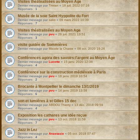
Visites théâtealisées au Moyen Age
Dernier message par
Tristan
«
18 juil. 2022 07:16
Réponses :
1
Musée de la soie Saint Hyppolite du Fort
Dernier message par
sako
«
09 mars 2022 10:39
Réponses :
7
Visites théatralisées au Moyen Age
Dernier message par
pvu
«
26 juil. 2021 13:51
Réponses :
3
visite guidée de Sommières
Dernier message par
Maude la Chaste
«
08 oct. 2020 19:26
Conférences agora des savoirs:l'argent au Moyen Âge
Dernier message par
Lucette
«
15 janv. 2020 12:38
Réponses :
4
Conférence sur la construction médiévale à Paris
Dernier message par
pvu
«
18 janv. 2019 10:54
Réponses :
2
Brocante à Montpellier le dimanche 13/1/2019
Dernier message par
pvu
«
14 janv. 2019 13:58
Réponses :
6
son et lumières à st Gilles 15 dec
Dernier message par
ABDOU Thierry
«
13 déc. 2018 09:59
Réponses :
4
Exposition les cathares une idée reçue
Dernier message par
pvu
«
13 oct. 2018 11:59
Réponses :
7
Jazz in Lez
Dernier message par
Anastasie
«
05 oct. 2018 07:47
Réponses :
4