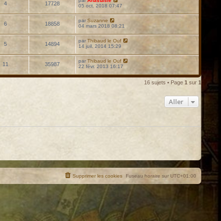
par
Anastasie
4
17728
05 oct. 2018 07:47
par
Suzanne
6
18858
04 mars 2018 08:21
par
Thibaud le Ouf
5
14894
14 juil. 2014 15:29
par
Thibaud le Ouf
11
35987
22 févr. 2013 16:17
16 sujets • Page
1
sur
1
Aller
Supprimer les cookies
Fuseau horaire sur
UTC+01:00