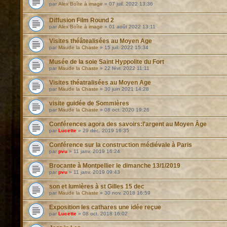
par
Alex Boîte à image
»
07 juil. 2022 13:36
Diffusion Film Round 2
par
Alex Boîte à image
»
01 août 2022 13:11
Visites théâtealisées au Moyen Age
par
Maude la Chaste
»
15 juil. 2022 15:34
Musée de la soie Saint Hyppolite du Fort
par
Maude la Chaste
»
22 févr. 2022 11:11
Visites théatralisées au Moyen Age
par
Maude la Chaste
»
30 juin 2021 14:28
visite guidée de Sommières
par
Maude la Chaste
»
08 oct. 2020 19:26
Conférences agora des savoirs:l'argent au Moyen Âge
par
Lucette
»
29 déc. 2019 16:35
Conférence sur la construction médiévale à Paris
par
pvu
»
11 janv. 2019 16:24
Brocante à Montpellier le dimanche 13/1/2019
par
pvu
»
11 janv. 2019 09:43
son et lumières à st Gilles 15 dec
par
Maude la Chaste
»
30 nov. 2018 16:59
Exposition les cathares une idée reçue
par
Lucette
»
08 oct. 2018 16:02