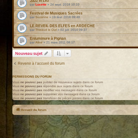
Jazz in Lez
par
Lucette
»
24 sept. 2018 10:10
Festival de Musiques Sacrées
par
Suzanne
»
19 févr. 2018 09:46
LE REVEIL DES ELFES en ARDECHE
par
Thibaud le Ouf
»
02 juil. 2014 09:37
Enluminure à Pignan
par
Aline
»
21 mars 2011 08:17
Nouveau sujet
Revenir à l’accueil du forum
PERMISSIONS DU FORUM
Vous
ne pouvez pas
publier de nouveaux sujets dans ce forum
Vous
ne pouvez pas
répondre aux sujets dans ce forum
Vous
ne pouvez pas
modifier vos messages dans ce forum
Vous
ne pouvez pas
supprimer vos messages dans ce forum
Vous
ne pouvez pas
transférer de pièces jointes dans ce forum
Accueil du forum