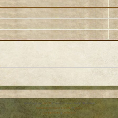
Développé par
phpBB
® Forum Software © phpBB Limited
Traduction française officielle
©
Qiaeru
Confidentialité
|
Conditions