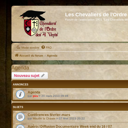
Les Chevaliers de l'Ordre
Forum de l'association 1901 "Les Chevaliers de
Mode sombre
FAQ
Accueil du forum
Agenda
Agenda
Nouveau sujet
ANNONCES
Agenda
par
pvu
»
20 mars 2013 09:46
SUJETS
Conférences février-mars
par
Maude la Chaste
»
07 févr. 2023 20:22
Apéro / Diffusion Documentaire Week end du 16 / 07