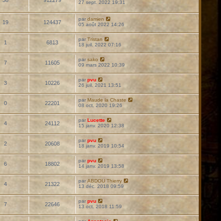
27 sept. 2022 19:31
par
damien
19
124437
05 août 2022 14:26
par
Tristan
1
6813
18 juil. 2022 07:16
par
sako
7
11605
09 mars 2022 10:39
par
pvu
3
10226
26 juil. 2021 13:51
par
Maude la Chaste
0
22201
08 oct. 2020 19:26
par
Lucette
4
24112
15 janv. 2020 12:38
par
pvu
2
20608
18 janv. 2019 10:54
par
pvu
6
18802
14 janv. 2019 13:58
par
ABDOU Thierry
4
21322
13 déc. 2018 09:59
par
pvu
7
22646
13 oct. 2018 11:59