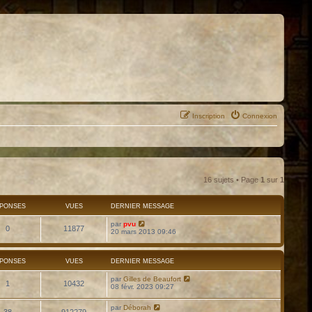
Inscription
Connexion
16 sujets • Page
1
sur
1
PONSES
VUES
DERNIER MESSAGE
par
pvu
0
11877
20 mars 2013 09:46
PONSES
VUES
DERNIER MESSAGE
par
Gilles de Beaufort
1
10432
08 févr. 2023 09:27
par
Déborah
38
912279