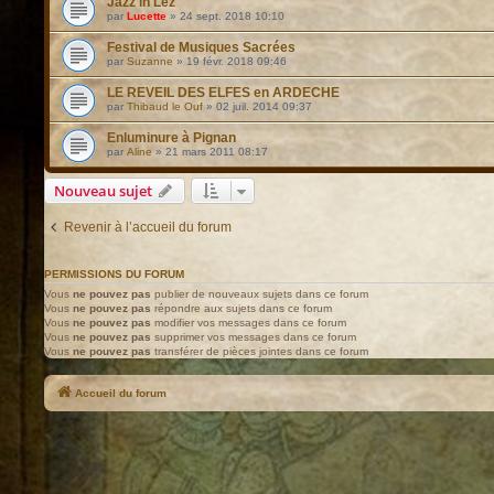
Jazz in Lez
par
Lucette
»
24 sept. 2018 10:10
Festival de Musiques Sacrées
par
Suzanne
»
19 févr. 2018 09:46
LE REVEIL DES ELFES en ARDECHE
par
Thibaud le Ouf
»
02 juil. 2014 09:37
Enluminure à Pignan
par
Aline
»
21 mars 2011 08:17
Nouveau sujet
Revenir à l’accueil du forum
PERMISSIONS DU FORUM
Vous
ne pouvez pas
publier de nouveaux sujets dans ce forum
Vous
ne pouvez pas
répondre aux sujets dans ce forum
Vous
ne pouvez pas
modifier vos messages dans ce forum
Vous
ne pouvez pas
supprimer vos messages dans ce forum
Vous
ne pouvez pas
transférer de pièces jointes dans ce forum
Accueil du forum