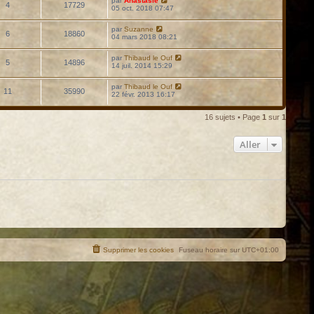
par
Anastasie
4
17729
05 oct. 2018 07:47
par
Suzanne
6
18860
04 mars 2018 08:21
par
Thibaud le Ouf
5
14896
14 juil. 2014 15:29
par
Thibaud le Ouf
11
35990
22 févr. 2013 16:17
16 sujets • Page
1
sur
1
Aller
Supprimer les cookies
Fuseau horaire sur
UTC+01:00