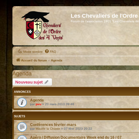
Les Chevaliers de l'Ordre
Forum de l'association 1901 "Les Chevaliers de
Mode sombre
FAQ
Accueil du forum
Agenda
Agenda
Nouveau sujet
ANNONCES
Agenda
par
pvu
»
20 mars 2013 09:46
SUJETS
Conférences février-mars
par
Maude la Chaste
»
07 févr. 2023 20:22
Apéro / Diffusion Documentaire Week end du 16 / 07