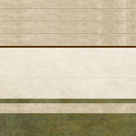
Développé par
phpBB
® Forum Software © phpBB Limited
Traduction française officielle
©
Qiaeru
Confidentialité
|
Conditions