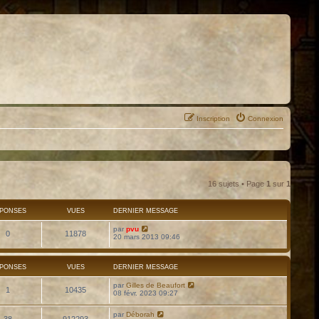
Inscription
Connexion
16 sujets • Page
1
sur
1
PONSES
VUES
DERNIER MESSAGE
par
pvu
0
11878
20 mars 2013 09:46
PONSES
VUES
DERNIER MESSAGE
par
Gilles de Beaufort
1
10435
08 févr. 2023 09:27
par
Déborah
38
912293