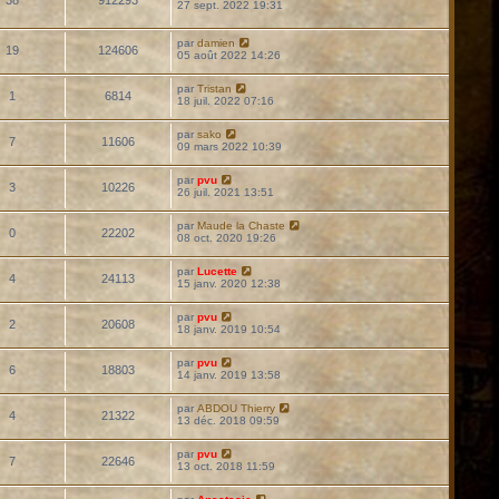
27 sept. 2022 19:31
par
damien
19
124606
05 août 2022 14:26
par
Tristan
1
6814
18 juil. 2022 07:16
par
sako
7
11606
09 mars 2022 10:39
par
pvu
3
10226
26 juil. 2021 13:51
par
Maude la Chaste
0
22202
08 oct. 2020 19:26
par
Lucette
4
24113
15 janv. 2020 12:38
par
pvu
2
20608
18 janv. 2019 10:54
par
pvu
6
18803
14 janv. 2019 13:58
par
ABDOU Thierry
4
21322
13 déc. 2018 09:59
par
pvu
7
22646
13 oct. 2018 11:59