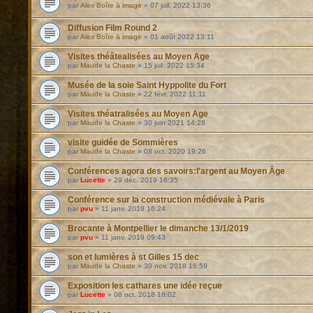
par
Alex Boîte à image
»
07 juil. 2022 13:36
Diffusion Film Round 2
par
Alex Boîte à image
»
01 août 2022 13:11
Visites théâtealisées au Moyen Age
par
Maude la Chaste
»
15 juil. 2022 15:34
Musée de la soie Saint Hyppolite du Fort
par
Maude la Chaste
»
22 févr. 2022 11:11
Visites théatralisées au Moyen Age
par
Maude la Chaste
»
30 juin 2021 14:28
visite guidée de Sommières
par
Maude la Chaste
»
08 oct. 2020 19:26
Conférences agora des savoirs:l'argent au Moyen Âge
par
Lucette
»
29 déc. 2019 16:35
Conférence sur la construction médiévale à Paris
par
pvu
»
11 janv. 2019 16:24
Brocante à Montpellier le dimanche 13/1/2019
par
pvu
»
11 janv. 2019 09:43
son et lumières à st Gilles 15 dec
par
Maude la Chaste
»
30 nov. 2018 16:59
Exposition les cathares une idée reçue
par
Lucette
»
08 oct. 2018 16:02