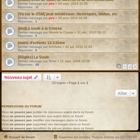
Dernier message par
pvu
«
04 sept. 2014 15:35
Réponses :
11
[Vu sur le GSM] jeux médiévaux: historiques, biblios, etc
Dernier message par
pvu
«
28 janv. 2014 16:39
Réponses :
1
[jeu]La soule à la Crosse
Dernier message par
Maude la Chaste
«
31 déc. 2013 09:13
Réponses :
5
jouets d'enfants 12-13ème
Dernier message par
bzhAstro
«
02 juil. 2010 11:29
Réponses :
6
[Règles] La Soule
Dernier message par
Nova
«
12 sept. 2008 16:08
Réponses :
48
1
2
3
Nouveau sujet
10 sujets • Page
1
sur
1
Aller
PERMISSIONS DU FORUM
Vous
ne pouvez pas
publier de nouveaux sujets dans ce forum
Vous
ne pouvez pas
répondre aux sujets dans ce forum
Vous
ne pouvez pas
modifier vos messages dans ce forum
Vous
ne pouvez pas
supprimer vos messages dans ce forum
Vous
ne pouvez pas
transférer de pièces jointes dans ce forum
Accueil du forum
Supprimer les cookies
Fuseau horaire sur
UTC+01:00