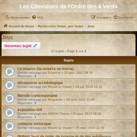
Les Chevaliers de l'Ordre des 4 Vents
Mode sombre
FAQ
Inscription
Connexion
Accueil du forum
Recherches histos, pas histos
Jeux
Jeux
Nouveau sujet
10 sujets • Page
1
sur
1
Sujets
La mourre (ou mourra ou morra)
Dernier message par
Suzanne
«
15 janv. 2021 08:16
Réponses :
4
découverte archéologique
Dernier message par
Maude la Chaste
«
24 juil. 2018 12:19
Merelle contemporaine
Dernier message par
Marguerite
«
28 août 2015 12:08
Réponses :
9
exposition bnf
Dernier message par
ABDOU Thierry
«
02 janv. 2015 08:36
Réponses :
1
contexte historique
Dernier message par
Maude la Chaste
«
25 sept. 2014 11:39
[Bilbio] Jeux de table, de taverne et de dés médiévaux