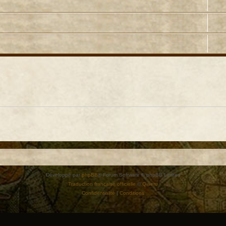
Développé par
phpBB
® Forum Software © phpBB Limited
Traduction française officielle
©
Qiaeru
Confidentialité
|
Conditions