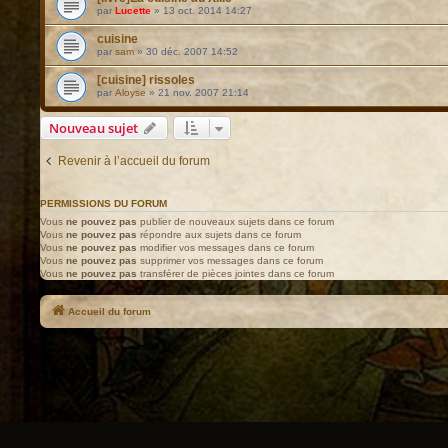
par
Lucette
»
13 oct. 2014 14:27
cuisine
par
sam
»
30 déc. 2007 14:52
[cuisine] rissoles
par
Aloyse
»
21 nov. 2007 21:14
Nouveau sujet
Revenir à l’accueil du forum
PERMISSIONS DU FORUM
Vous
ne pouvez pas
publier de nouveaux sujets dans ce forum
Vous
ne pouvez pas
répondre aux sujets dans ce forum
Vous
ne pouvez pas
modifier vos messages dans ce forum
Vous
ne pouvez pas
supprimer vos messages dans ce forum
Vous
ne pouvez pas
transférer de pièces jointes dans ce forum
Accueil du forum