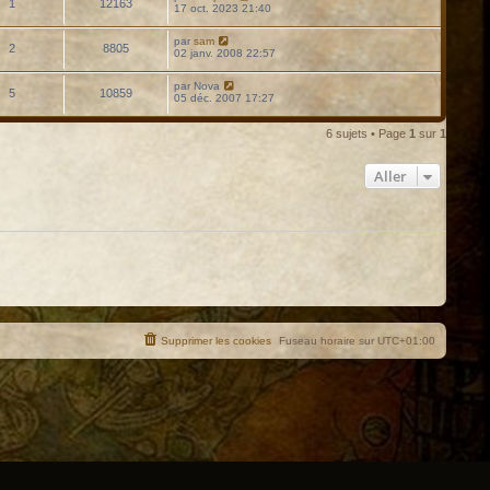
1
12163
17 oct. 2023 21:40
par
sam
2
8805
02 janv. 2008 22:57
par
Nova
5
10859
05 déc. 2007 17:27
6 sujets • Page
1
sur
1
Aller
Supprimer les cookies
Fuseau horaire sur
UTC+01:00