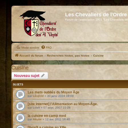
Les Chevaliers de l'Ordre
Forum de l'association 1901 "Les Chevaliers de
Mode sombre
FAQ
Accueil du forum
Recherches histos, pas histos
Cuisine
Cuisine
Nouveau sujet
SUJETS
Les mets oubliés du Moyen Âge
par
Léopold
»
30 janv. 2024 19:04
[site internet] l'Alimentation au Moyen-Âge.
par
Lolek
»
07 sept. 2007 22:28
la cuisine en camp med
par
Aloyse
»
12 avr. 2011 18:40
[livre]La cuisine au XIIIe