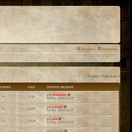
Inscription
Connexion
6 sujets • Page
1
sur
1
PONSES
VUES
DERNIER MESSAGE
par
Anastasie
4
7119
08 févr. 2024 10:26
par
Lucette
4
12285
01 déc. 2023 11:10
par
pvu
3
11918
22 nov. 2023 10:59
par
Léopold