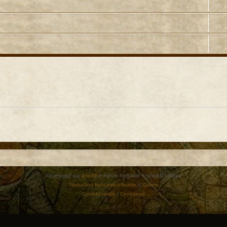
Développé par
phpBB
® Forum Software © phpBB Limited
Traduction française officielle
©
Qiaeru
Confidentialité
|
Conditions