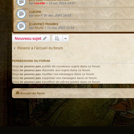
par
Lucette
»
13 oct. 2014 14:27
cuisine
par
sam
»
30 déc. 2007 14:52
[cuisine] rissoles
par
Aloyse
»
21 nov. 2007 21:14
Nouveau sujet
Revenir à l’accueil du forum
PERMISSIONS DU FORUM
Vous
ne pouvez pas
publier de nouveaux sujets dans ce forum
Vous
ne pouvez pas
répondre aux sujets dans ce forum
Vous
ne pouvez pas
modifier vos messages dans ce forum
Vous
ne pouvez pas
supprimer vos messages dans ce forum
Vous
ne pouvez pas
transférer de pièces jointes dans ce forum
Accueil du forum