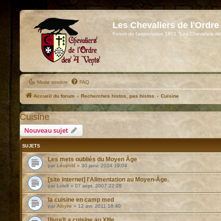
Les Chevaliers de l'Ordre
Forum de l'association 1901 "Les Chevaliers de
Mode sombre
FAQ
Accueil du forum
Recherches histos, pas histos
Cuisine
Cuisine
Nouveau sujet
SUJETS
Les mets oubliés du Moyen Âge
par
Léopold
»
30 janv. 2024 19:04
[site internet] l'Alimentation au Moyen-Âge.
par
Lolek
»
07 sept. 2007 22:28
la cuisine en camp med
par
Aloyse
»
12 avr. 2011 18:40
[livre]La cuisine au XIIIe