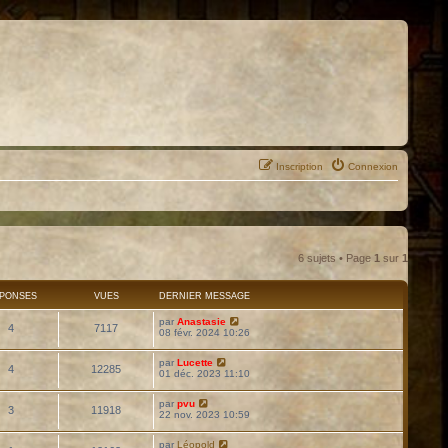
Inscription
Connexion
6 sujets • Page
1
sur
1
PONSES
VUES
DERNIER MESSAGE
par
Anastasie
4
7117
08 févr. 2024 10:26
par
Lucette
4
12285
01 déc. 2023 11:10
par
pvu
3
11918
22 nov. 2023 10:59
par
Léopold