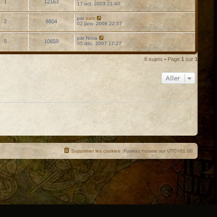
1
12163
17 oct. 2023 21:40
par
sam
2
8804
02 janv. 2008 22:57
par
Nova
5
10859
05 déc. 2007 17:27
6 sujets • Page
1
sur
1
Aller
Supprimer les cookies
Fuseau horaire sur
UTC+01:00