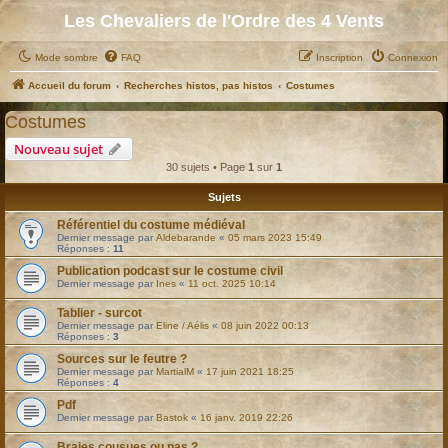
Les Chevaliers de l'Ordre des 4 Vents
Mode sombre
FAQ
Inscription
Connexion
Accueil du forum
Recherches histos, pas histos
Costumes
Costumes
Nouveau sujet
30 sujets • Page
1
sur
1
Sujets
Référentiel du costume médiéval
Dernier message par
Aldebarande
«
05 mars 2023 15:49
Réponses :
11
Publication podcast sur le costume civil
Dernier message par
Ines
«
11 oct. 2025 10:14
Tablier - surcot
Dernier message par
Eline / Aélis
«
08 juin 2022 00:13
Réponses :
3
Sources sur le feutre ?
Dernier message par
MartialM
«
17 juin 2021 18:25
Réponses :
4
Pdf
Dernier message par
Bastok
«
16 janv. 2019 22:26
Braies cousues ou pas ?