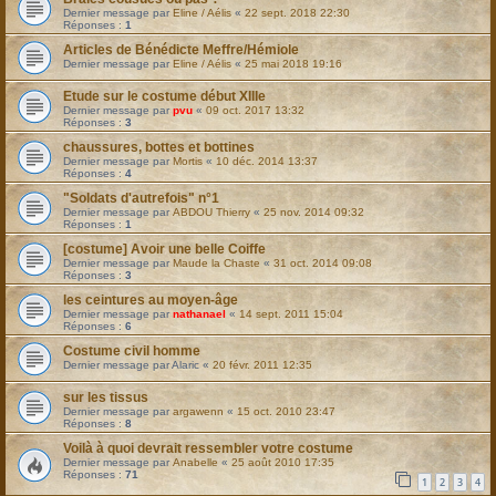
Dernier message par
Eline / Aélis
«
22 sept. 2018 22:30
Réponses :
1
Articles de Bénédicte Meffre/Hémiole
Dernier message par
Eline / Aélis
«
25 mai 2018 19:16
Etude sur le costume début XIIIe
Dernier message par
pvu
«
09 oct. 2017 13:32
Réponses :
3
chaussures, bottes et bottines
Dernier message par
Mortis
«
10 déc. 2014 13:37
Réponses :
4
"Soldats d'autrefois" n°1
Dernier message par
ABDOU Thierry
«
25 nov. 2014 09:32
Réponses :
1
[costume] Avoir une belle Coiffe
Dernier message par
Maude la Chaste
«
31 oct. 2014 09:08
Réponses :
3
les ceintures au moyen-âge
Dernier message par
nathanael
«
14 sept. 2011 15:04
Réponses :
6
Costume civil homme
Dernier message par
Alaric
«
20 févr. 2011 12:35
sur les tissus
Dernier message par
argawenn
«
15 oct. 2010 23:47
Réponses :
8
Voilà à quoi devrait ressembler votre costume
Dernier message par
Anabelle
«
25 août 2010 17:35
Réponses :
71
1
2
3
4