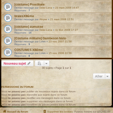
[costume] Prostituée
Dernier message par
Dalaï-Lena
«
23 mars 2008 16:47
Réponses :
7
braiesXIIIème
Dernier message par
Aloyse
«
21 mars 2008 12:51
[costume] aumusse
Dernier message par
Dalaï-Lena
«
11 févr. 2008 17:27
Réponses :
15
[Costume militaire] Gambeson histo
Dernier message par
Lolek
«
23 nov. 2007 21:58
Réponses :
9
COSTUMES XIIIème
Dernier message par
Lolek
«
15 nov. 2006 22:56
Réponses :
8
Nouveau sujet
30 sujets • Page
1
sur
1
Aller
PERMISSIONS DU FORUM
Vous
ne pouvez pas
publier de nouveaux sujets dans ce forum
Vous
ne pouvez pas
répondre aux sujets dans ce forum
Vous
ne pouvez pas
modifier vos messages dans ce forum
Vous
ne pouvez pas
supprimer vos messages dans ce forum
Vous
ne pouvez pas
transférer de pièces jointes dans ce forum
Accueil du forum
Supprimer les cookies
Fuseau horaire sur
UTC+01:00