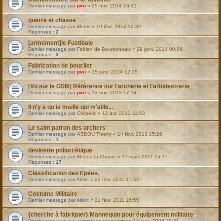
Dernier message par
pvu
«
25 nov. 2014 16:31
guerre et chasse
Dernier message par
Mortis
«
19 févr. 2014 12:32
Réponses :
2
[armement]le Fustibale
Dernier message par
Fabien de Bourbonnais
«
29 janv. 2014 00:06
Réponses :
3
Fabrication de bouclier
Dernier message par
pvu
«
15 janv. 2014 12:05
[Vu sur le GSM] Référence sur l'archerie et l'arbalestrerie
Dernier message par
pvu
«
13 nov. 2013 17:14
Il n'y a qu'la maille qui m'aille...
Dernier message par
Chilpéric
«
12 avr. 2013 11:53
Le saint patron des archers
Dernier message par
ABDOU Thierry
«
14 févr. 2013 15:26
Réponses :
1
devinette poliorcétique
Dernier message par
Maude la Chaste
«
17 mars 2011 15:17
Réponses :
17
Classification des Epées.
Dernier message par
Alaric
«
23 févr. 2011 17:56
Costume Militaire
Dernier message par
Alaric
«
21 févr. 2011 16:55
{cherche à fabriquer} Mannequin pour équipement militaire
Dernier message par
aymeric de tournemire
«
14 janv. 2009 15:31