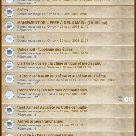
Réponses :
7
épées
Dernier message par
Othon
«
02 déc. 2008 16:01
MANIEMENT DE L EPEE A DEUX MAINs (15-16eme)
Dernier message par
Othon
«
25 sept. 2008 11:49
Réponses :
1
test
Dernier message par
Othon
«
16 sept. 2008 11:54
Oakeshott - typologie des épées
Dernier message par
Othon
«
12 sept. 2008 16:38
Réponses :
5
L'art de la guerre : la chine antique et medievale.
Dernier message par
Waleran
«
28 mars 2008 21:25
Le Bouclier à la fin du XIIème et au début du XIIIème
Dernier message par
Ketil GALAÏBH dit Le Chat
«
19 mars 2008 08:26
Réponses :
12
[recherches] Les femmes combattantes
Dernier message par
Lolek
«
14 janv. 2008 01:01
Réponses :
27
1
2
[test Armes] Arbalète vs Cotte de maille
Dernier message par
Othon
«
13 déc. 2007 10:05
Réponses :
3
Autres armes tranchantes
Dernier message par
Othon
«
22 nov. 2007 13:33
Réponses :
4
La joute à cheval, comparaisons...