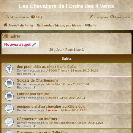
Les Chevaliers de l'Ordre des 4 Vents
Mode sombre
FAQ
Inscription
Connexion
Accueil du forum
Recherches histos, pas histos
Militaire
Militaire
Nouveau sujet
26 sujets • Page
1
sur
1
Sujets
doc pour aider au choix d une épée
Dernier message par
ABDOU Thierry
«
18 mars 2015 20:07
Réponses :
3
Soldats de Charlemagne
Dernier message par
MartialM
«
19 mars 2021 13:18
Réponses :
2
Fabrication armure
Dernier message par
Bastok
«
13 juil. 2019 23:24
equipement d'un chevalier au XIIIe siècle
Dernier message par
Lucette
«
16 févr. 2016 13:24
Découverte sur Internet
Dernier message par
Guilhèm Espaziador
«
05 juin 2015 14:26
Réponses :
4
Documentaire sur le Talhoffer