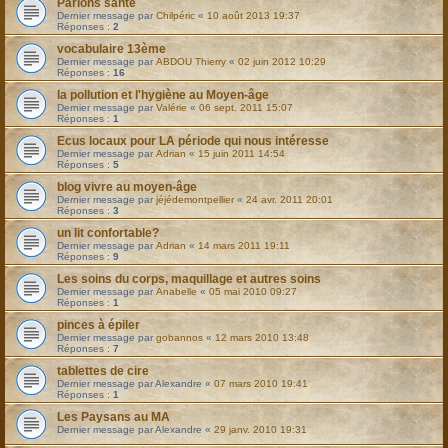
Parlons santé
Dernier message par
Chilpéric
«
10 août 2013 19:37
Réponses :
2
vocabulaire 13ème
Dernier message par
ABDOU Thierry
«
02 juin 2012 10:29
Réponses :
16
la pollution et l'hygiène au Moyen-âge
Dernier message par
Valérie
«
06 sept. 2011 15:07
Réponses :
1
Ecus locaux pour LA période qui nous intéresse
Dernier message par
Adrian
«
15 juin 2011 14:54
Réponses :
5
blog vivre au moyen-âge
Dernier message par
jéjédemontpellier
«
24 avr. 2011 20:01
Réponses :
3
un lit confortable?
Dernier message par
Adrian
«
14 mars 2011 19:11
Réponses :
9
Les soins du corps, maquillage et autres soins
Dernier message par
Anabelle
«
05 mai 2010 09:27
Réponses :
1
pinces à épiler
Dernier message par
gobannos
«
12 mars 2010 13:48
Réponses :
7
tablettes de cire
Dernier message par
Alexandre
«
07 mars 2010 19:41
Réponses :
1
Les Paysans au MA
Dernier message par
Alexandre
«
29 janv. 2010 19:31