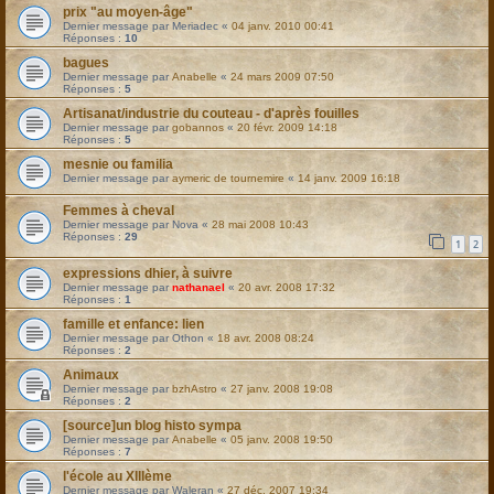
prix "au moyen-âge"
Dernier message par
Meriadec
«
04 janv. 2010 00:41
Réponses :
10
bagues
Dernier message par
Anabelle
«
24 mars 2009 07:50
Réponses :
5
Artisanat/industrie du couteau - d'après fouilles
Dernier message par
gobannos
«
20 févr. 2009 14:18
Réponses :
5
mesnie ou familia
Dernier message par
aymeric de tournemire
«
14 janv. 2009 16:18
Femmes à cheval
Dernier message par
Nova
«
28 mai 2008 10:43
Réponses :
29
1
2
expressions dhier, à suivre
Dernier message par
nathanael
«
20 avr. 2008 17:32
Réponses :
1
famille et enfance: lien
Dernier message par
Othon
«
18 avr. 2008 08:24
Réponses :
2
Animaux
Dernier message par
bzhAstro
«
27 janv. 2008 19:08
Réponses :
2
[source]un blog histo sympa
Dernier message par
Anabelle
«
05 janv. 2008 19:50
Réponses :
7
l'école au XIIIème
Dernier message par
Waleran
«
27 déc. 2007 19:34