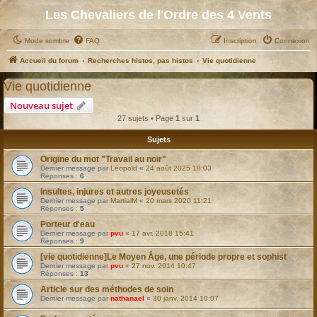
Les Chevaliers de l'Ordre des 4 Vents
Mode sombre
FAQ
Inscription
Connexion
Accueil du forum
Recherches histos, pas histos
Vie quotidienne
Vie quotidienne
Nouveau sujet
27 sujets • Page
1
sur
1
Sujets
Origine du mot "Travail au noir"
Dernier message par
Léopold
«
24 août 2025 18:03
Réponses :
6
Insultes, injures et autres joyeusetés
Dernier message par
MartialM
«
20 mars 2020 11:21
Réponses :
5
Porteur d'eau
Dernier message par
pvu
«
17 avr. 2018 15:41
Réponses :
9
[vie quotidienne]Le Moyen Âge, une période propre et sophist
Dernier message par
pvu
«
27 nov. 2014 10:47
Réponses :
13
Article sur des méthodes de soin
Dernier message par
nathanael
«
30 janv. 2014 19:07