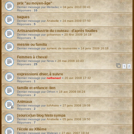
prix "au moyen-âge"
Dernier message par
Meriadec
«
04 janv. 2010 00:41
Réponses :
10
bagues
Dernier message par
Anabelle
«
24 mars 2009 07:50
Réponses :
5
Artisanat/industrie du couteau - d'après fouilles
Dernier message par
gobannos
«
20 févr. 2009 14:18
Réponses :
5
mesnie ou familia
Dernier message par
aymeric de tournemire
«
14 janv. 2009 16:18
Femmes à cheval
Dernier message par
Nova
«
28 mai 2008 10:43
Réponses :
29
1
2
expressions dhier, à suivre
Dernier message par
nathanael
«
20 avr. 2008 17:32
Réponses :
1
famille et enfance: lien
Dernier message par
Othon
«
18 avr. 2008 08:24
Réponses :
2
Animaux
Dernier message par
bzhAstro
«
27 janv. 2008 19:08
Réponses :
2
[source]un blog histo sympa
Dernier message par
Anabelle
«
05 janv. 2008 19:50
Réponses :
7
l'école au XIIIème
Dernier message par
Waleran
«
27 déc. 2007 19:34