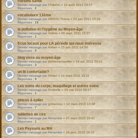
Parlons santé
Dernier message par
Chilpéric
«
10 août 2013 19:37
Réponses :
2
vocabulaire 13ème
Dernier message par
ABDOU Thierry
«
02 juin 2012 10:29
Réponses :
16
la pollution et l'hygiène au Moyen-âge
Dernier message par
Valérie
«
06 sept. 2011 15:07
Réponses :
1
Ecus locaux pour LA période qui nous intéresse
Dernier message par
Adrian
«
15 juin 2011 14:54
Réponses :
5
blog vivre au moyen-âge
Dernier message par
jéjédemontpellier
«
24 avr. 2011 20:01
Réponses :
3
un lit confortable?
Dernier message par
Adrian
«
14 mars 2011 19:11
Réponses :
9
Les soins du corps, maquillage et autres soins
Dernier message par
Anabelle
«
05 mai 2010 09:27
Réponses :
1
pinces à épiler
Dernier message par
gobannos
«
12 mars 2010 13:48
Réponses :
7
tablettes de cire
Dernier message par
Alexandre
«
07 mars 2010 19:41
Réponses :
1
Les Paysans au MA
Dernier message par
Alexandre
«
29 janv. 2010 19:31