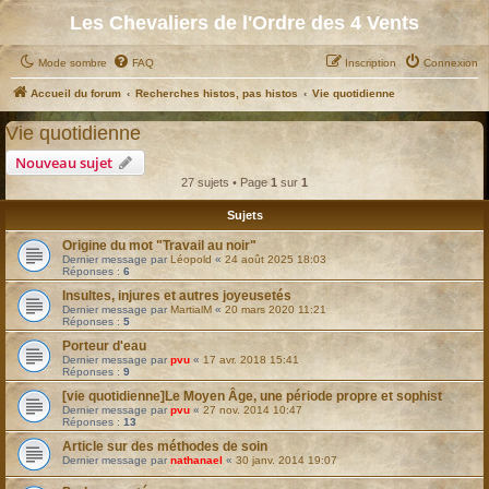
Les Chevaliers de l'Ordre des 4 Vents
Mode sombre
FAQ
Inscription
Connexion
Accueil du forum
Recherches histos, pas histos
Vie quotidienne
Vie quotidienne
Nouveau sujet
27 sujets • Page
1
sur
1
Sujets
Origine du mot "Travail au noir"
Dernier message par
Léopold
«
24 août 2025 18:03
Réponses :
6
Insultes, injures et autres joyeusetés
Dernier message par
MartialM
«
20 mars 2020 11:21
Réponses :
5
Porteur d'eau
Dernier message par
pvu
«
17 avr. 2018 15:41
Réponses :
9
[vie quotidienne]Le Moyen Âge, une période propre et sophist
Dernier message par
pvu
«
27 nov. 2014 10:47
Réponses :
13
Article sur des méthodes de soin
Dernier message par
nathanael
«
30 janv. 2014 19:07