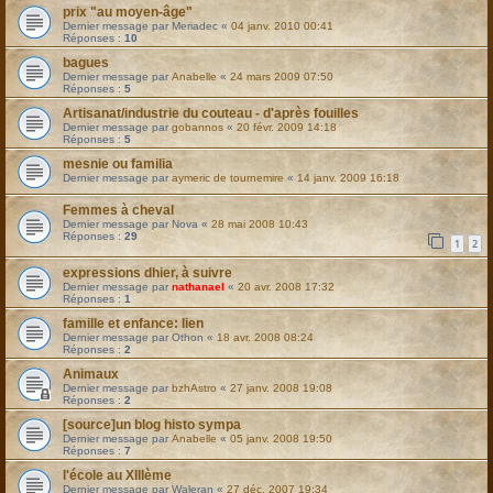
prix "au moyen-âge"
Dernier message par
Meriadec
«
04 janv. 2010 00:41
Réponses :
10
bagues
Dernier message par
Anabelle
«
24 mars 2009 07:50
Réponses :
5
Artisanat/industrie du couteau - d'après fouilles
Dernier message par
gobannos
«
20 févr. 2009 14:18
Réponses :
5
mesnie ou familia
Dernier message par
aymeric de tournemire
«
14 janv. 2009 16:18
Femmes à cheval
Dernier message par
Nova
«
28 mai 2008 10:43
Réponses :
29
1
2
expressions dhier, à suivre
Dernier message par
nathanael
«
20 avr. 2008 17:32
Réponses :
1
famille et enfance: lien
Dernier message par
Othon
«
18 avr. 2008 08:24
Réponses :
2
Animaux
Dernier message par
bzhAstro
«
27 janv. 2008 19:08
Réponses :
2
[source]un blog histo sympa
Dernier message par
Anabelle
«
05 janv. 2008 19:50
Réponses :
7
l'école au XIIIème
Dernier message par
Waleran
«
27 déc. 2007 19:34