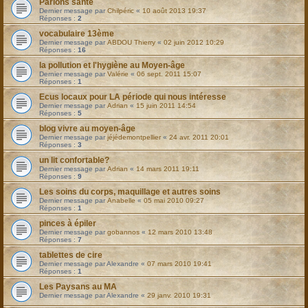
Parlons santé
Dernier message par
Chilpéric
«
10 août 2013 19:37
Réponses :
2
vocabulaire 13ème
Dernier message par
ABDOU Thierry
«
02 juin 2012 10:29
Réponses :
16
la pollution et l'hygiène au Moyen-âge
Dernier message par
Valérie
«
06 sept. 2011 15:07
Réponses :
1
Ecus locaux pour LA période qui nous intéresse
Dernier message par
Adrian
«
15 juin 2011 14:54
Réponses :
5
blog vivre au moyen-âge
Dernier message par
jéjédemontpellier
«
24 avr. 2011 20:01
Réponses :
3
un lit confortable?
Dernier message par
Adrian
«
14 mars 2011 19:11
Réponses :
9
Les soins du corps, maquillage et autres soins
Dernier message par
Anabelle
«
05 mai 2010 09:27
Réponses :
1
pinces à épiler
Dernier message par
gobannos
«
12 mars 2010 13:48
Réponses :
7
tablettes de cire
Dernier message par
Alexandre
«
07 mars 2010 19:41
Réponses :
1
Les Paysans au MA
Dernier message par
Alexandre
«
29 janv. 2010 19:31