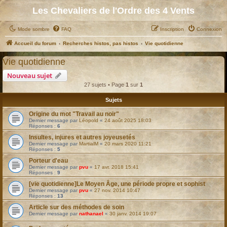
Les Chevaliers de l'Ordre des 4 Vents
Mode sombre
FAQ
Inscription
Connexion
Accueil du forum
Recherches histos, pas histos
Vie quotidienne
Vie quotidienne
Nouveau sujet
27 sujets • Page
1
sur
1
Sujets
Origine du mot "Travail au noir"
Dernier message par
Léopold
«
24 août 2025 18:03
Réponses :
6
Insultes, injures et autres joyeusetés
Dernier message par
MartialM
«
20 mars 2020 11:21
Réponses :
5
Porteur d'eau
Dernier message par
pvu
«
17 avr. 2018 15:41
Réponses :
9
[vie quotidienne]Le Moyen Âge, une période propre et sophist
Dernier message par
pvu
«
27 nov. 2014 10:47
Réponses :
13
Article sur des méthodes de soin
Dernier message par
nathanael
«
30 janv. 2014 19:07