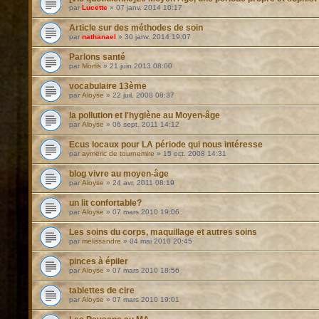
par
Lucette
»
07 janv. 2014 10:17
Article sur des méthodes de soin
par
nathanael
»
30 janv. 2014 19:07
Parlons santé
par
Mortis
»
21 juin 2013 08:00
vocabulaire 13ème
par
Aloyse
»
22 juil. 2008 08:37
la pollution et l'hygiène au Moyen-âge
par
Aloyse
»
06 sept. 2011 14:12
Ecus locaux pour LA période qui nous intéresse
par
aymeric de tournemire
»
15 oct. 2008 14:31
blog vivre au moyen-âge
par
Aloyse
»
24 avr. 2011 08:19
un lit confortable?
par
Aloyse
»
07 mars 2010 19:06
Les soins du corps, maquillage et autres soins
par
melissandre
»
04 mai 2010 20:45
pinces à épiler
par
Aloyse
»
07 mars 2010 18:56
tablettes de cire
par
Aloyse
»
07 mars 2010 19:01