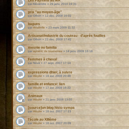
Les Paysans au MA
par
Alexandre
»
29 janv. 2010 19:31
prix "au moyen-âge"
par
Othon
»
12 déc. 2008 16:02
bagues
par
Anabelle
»
23 mars 2009 11:32
Artisanat/industrie du couteau - d'après fouilles
par
Othon
»
22 déc. 2008 17:42
mesnie ou familia
par
aymeric de tournemire
»
14 janv. 2009 16:18
Femmes à cheval
par
Nova
»
27 sept. 2007 17:14
expressions dhier, à suivre
par
Aloyse
»
19 avr. 2008 20:48
famille et enfance: lien
par
Aloyse
»
17 avr. 2008 16:22
Animaux
par
Aloyse
»
21 janv. 2008 13:05
[source]un blog histo sympa
par
Aloyse
»
18 oct. 2007 17:13
l'école au XIIIème
par
Aloyse
»
18 oct. 2007 20:09