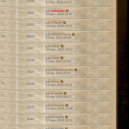
13
19395
27 nov. 2014 10:47
par
nathanael
0
4028
30 janv. 2014 19:07
par
Chilpéric
2
10202
10 août 2013 19:37
par
ABDOU Thierry
16
28624
02 juin 2012 10:29
par
Valérie
1
8457
06 sept. 2011 15:07
par
Adrian
5
12156
15 juin 2011 14:54
par
jéjédemontpellier
3
9929
24 avr. 2011 20:01
par
Adrian
9
15165
14 mars 2011 19:11
par
Anabelle
1
7621
05 mai 2010 09:27
par
gobannos
7
13270
12 mars 2010 13:48
par
Alexandre
1
8563
07 mars 2010 19:41
par
Alexandre