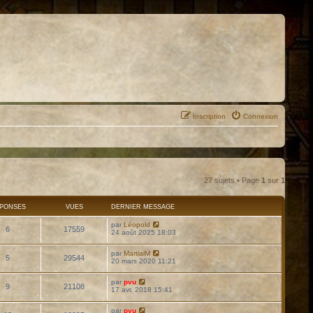
Inscription
Connexion
27 sujets • Page
1
sur
1
PONSES
VUES
DERNIER MESSAGE
par
Léopold
6
17559
24 août 2025 18:03
par
MartialM
5
29544
20 mars 2020 11:21
par
pvu
9
21108
17 avr. 2018 15:41
par
pvu