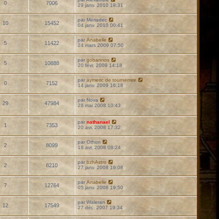
0
7006
29 janv. 2010 19:31
par
Meriadec
10
15452
04 janv. 2010 00:41
par
Anabelle
5
11422
24 mars 2009 07:50
par
gobannos
5
10888
20 févr. 2009 14:18
par
aymeric de tournemire
0
7152
14 janv. 2009 16:18
par
Nova
29
47984
28 mai 2008 10:43
par
nathanael
1
7353
20 avr. 2008 17:32
par
Othon
2
8099
18 avr. 2008 08:24
par
bzhAstro
2
8210
27 janv. 2008 19:08
par
Anabelle
7
12764
05 janv. 2008 19:50
par
Waleran
12
17549
27 déc. 2007 19:34