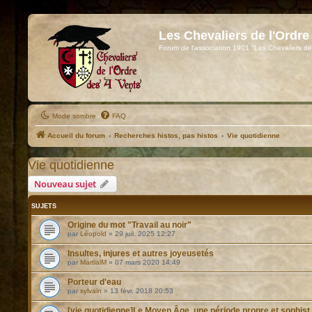
Les Chevaliers de l'Ordre
Forum de l'association 1901 "Les Chevaliers de
Mode sombre
FAQ
Accueil du forum
Recherches histos, pas histos
Vie quotidienne
Vie quotidienne
Nouveau sujet
SUJETS
Origine du mot "Travail au noir"
par
Léopold
»
29 juil. 2025 12:27
Insultes, injures et autres joyeusetés
par
MartialM
»
07 mars 2020 14:49
Porteur d'eau
par
sylvain
»
13 févr. 2018 20:53
[vie quotidienne]Le Moyen Âge, une période propre et sophist