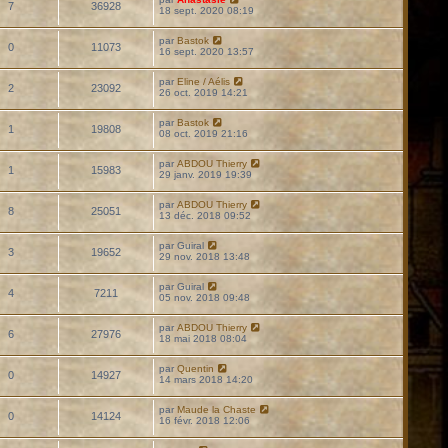
7
36928
18 sept. 2020 08:19
par
Bastok
0
11073
16 sept. 2020 13:57
par
Eline / Aélis
2
23092
26 oct. 2019 14:21
par
Bastok
1
19808
08 oct. 2019 21:16
par
ABDOU Thierry
1
15983
29 janv. 2019 19:39
par
ABDOU Thierry
8
25051
13 déc. 2018 09:52
par
Guiral
3
19652
29 nov. 2018 13:48
par
Guiral
4
7211
05 nov. 2018 09:48
par
ABDOU Thierry
6
27976
18 mai 2018 08:04
par
Quentin
0
14927
14 mars 2018 14:20
par
Maude la Chaste
0
14124
16 févr. 2018 12:06