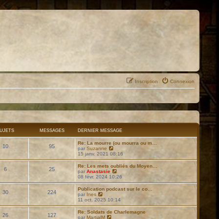
Inscription
Connexion
UJETS
MESSAGES
DERNIER MESSAGE
Re: La mourre (ou mourra ou m…
10
95
C
par
Suzanne
o
15 janv. 2021 08:16
n
s
Re: Les mets oubliés du Moyen…
6
25
u
C
par
Anastasie
l
o
08 févr. 2024 10:26
t
n
e
s
Publication podcast sur le co…
r
30
224
u
C
par
Ines
l
l
o
11 oct. 2025 10:14
e
t
n
d
e
s
Re: Soldats de Charlemagne
e
r
26
127
u
C
par
MartialM
r