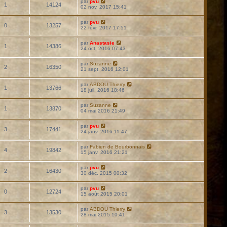
par
pvu
1
14124
02 nov. 2017 15:41
par
pvu
0
13257
22 févr. 2017 17:51
par
Anastasie
1
14386
24 oct. 2016 07:43
par
Suzanne
2
16350
21 sept. 2016 12:01
par
ABDOU Thierry
1
13766
18 juil. 2016 18:46
par
Suzanne
1
13870
04 mai 2016 21:49
par
pvu
3
17441
24 janv. 2016 11:47
par
Fabien de Bourbonnais
4
19842
15 janv. 2016 21:21
par
pvu
2
16430
30 déc. 2015 00:32
par
pvu
0
12724
15 août 2015 20:01
par
ABDOU Thierry
3
13530
28 mai 2015 10:41