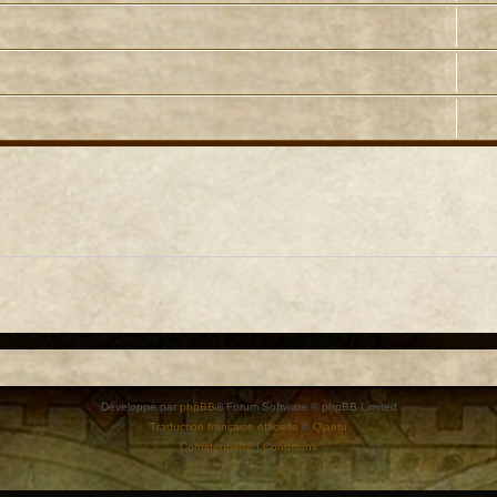
Développé par
phpBB
® Forum Software © phpBB Limited
Traduction française officielle
©
Qiaeru
Confidentialité
|
Conditions