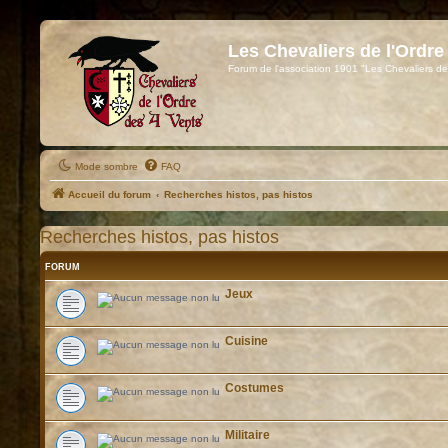
Les Chevaliers de l'Ordre
Forum de l'association 1901 "Les Chevaliers de
Mode sombre
FAQ
Accueil du forum
Recherches histos, pas histos
Recherches histos, pas histos
FORUM
Jeux
Cuisine
Costumes
Militaire