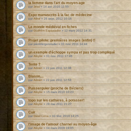
la femme dans l'art du moyen-age
par
Jess
»
14 avr. 2010 11:55
Expo manuscrits à la fac de médecine
par
Aline
»
26 sept. 2012 10:14
Le monde médiéval en fiches
par
Guilhèm Espaziador
»
12 mars 2012 14:31
Projet pilote: premières images (enfin) !!
par
pierrelergenmuller
»
01 nov. 2011 14:44
un exemple d'échoppe sympa et pas trop compliqué
par
Aloyse
»
01 nov. 2011 17:46
Tente ?
par
Adrian
»
22 juin 2011 12:38
Blason....
par
Adrian
»
22 juin 2011 12:53
Puisserguier (proche de Béziers)
par
Aloyse
»
15 mars 2010 10:23
topo sur les cathares, à potasser!
par
Aloyse
»
28 mai 2011 21:27
Cuir
par
Dalaï-Lena
»
03 févr. 2010 14:25
l'image de l'amour charnel au moyen-âge
par
Aloyse
»
04 mars 2009 19:05