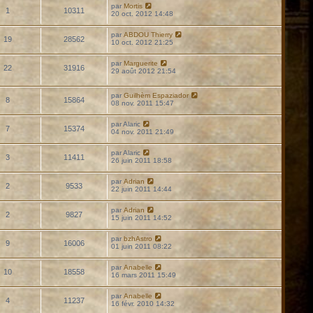
par
Mortis
1
10311
20 oct. 2012 14:48
par
ABDOU Thierry
19
28562
10 oct. 2012 21:25
par
Marguerite
22
31916
29 août 2012 21:54
par
Guilhèm Espaziador
8
15864
08 nov. 2011 15:47
par
Alaric
7
15374
04 nov. 2011 21:49
par
Alaric
3
11411
26 juin 2011 18:58
par
Adrian
2
9533
22 juin 2011 14:44
par
Adrian
2
9827
15 juin 2011 14:52
par
bzhAstro
9
16006
01 juin 2011 08:22
par
Anabelle
10
18558
16 mars 2011 15:49
par
Anabelle
4
11237
16 févr. 2010 14:32