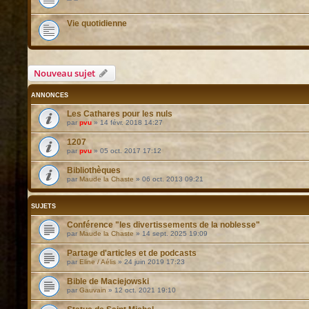
Vie quotidienne
Nouveau sujet
ANNONCES
Les Cathares pour les nuls
par
pvu
»
14 févr. 2018 14:27
1207
par
pvu
»
05 oct. 2017 17:12
Bibliothèques
par
Maude la Chaste
»
06 oct. 2013 09:21
SUJETS
Conférence "les divertissements de la noblesse"
par
Maude la Chaste
»
14 sept. 2025 19:09
Partage d'articles et de podcasts
par
Eline / Aélis
»
24 juin 2019 17:23
Bible de Maciejowski
par
Gauvain
»
12 oct. 2021 19:10