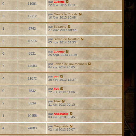
par
Lucette
0
11091
22 févr. 2015 19:11
par
Maude la Chaste
3
12112
18 févr. 2015 15:08
par
Suzanne
1
9743
27 janv. 2015 08:55
par
Simon de Montfort
2
10516
05 nov. 2014 09:53
par
Lucette
0
8831
25 sept. 2014 13:25
par
Fabien de Bourbonnais
7
14583
04 avr. 2014 20:05
par
pvu
4
11072
26 nov. 2013 12:27
par
pvu
0
7532
22 oct. 2013 11:06
par
Aline
2
5334
21 juin 2013 09:15
par
Anastasie
1
10458
03 juin 2013 08:45
par
Marguerite
4
24083
02 mai 2013 15:07