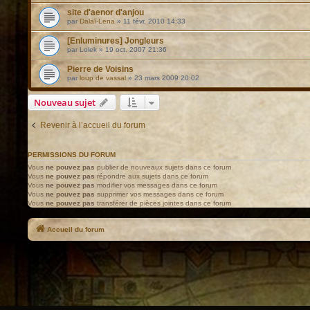
site d'aenor d'anjou
par
Dalaï-Lena
»
11 févr. 2010 14:33
[Enluminures] Jongleurs
par
Lolek
»
19 oct. 2007 21:36
Pierre de Voisins
par
loup de vassal
»
23 mars 2009 20:02
Nouveau sujet
Revenir à l’accueil du forum
PERMISSIONS DU FORUM
Vous
ne pouvez pas
publier de nouveaux sujets dans ce forum
Vous
ne pouvez pas
répondre aux sujets dans ce forum
Vous
ne pouvez pas
modifier vos messages dans ce forum
Vous
ne pouvez pas
supprimer vos messages dans ce forum
Vous
ne pouvez pas
transférer de pièces jointes dans ce forum
Accueil du forum