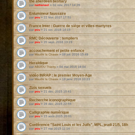
the aberdeen bestiary
par
nathanael
»
02 nov. 2017 14:26
Enlumineur faussaire
par
pvu
»
22 févr. 2017 17:51
France Inter : Guerre de siège et villes martyres
par
pvu
»
21 oct. 2016 14:15
RMC Découverte : templiers
par
pvu
»
20 sept. 2016 13:23
accouchement et petite enfance
par
Maude la Chaste
»
08 juil. 2016 15:49
Heraldique
par
ABDOU Thierry
»
04 mai 2016 18:04
vidéo INRAP : le premier Moyen-Age
par
Maude la Chaste
»
18 janv. 2016 10:23
Zizis sexuels
par
pvu
»
21 déc. 2015 10:41
Recherche iconographique
par
pvu
»
28 déc. 2015 22:55
Calligraphie numérique
par
pvu
»
15 août 2015 20:01
Conférence "Saint Louis et les Juifs", MPL, jeudi 21/5, 18h
par
pvu
»
27 mai 2015 11:14