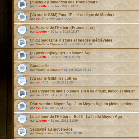
[musique]L'invention des Troubadours
par
Lucette
»
22 févr. 2015 19:11
[Vu sur le GSM] Pour JP : héraldique de Monfort
par
pvu
»
11 févr. 2015 09:21
La Marche de l'Histoire[France inter]
par
Lucette
»
26 janv. 2015 11:27
fin du magazine Histoire et Images médiévales
par
Maude la Chaste
»
03 nov. 2014 16:18
[exposition]Voyager au Moyen Age
par
Lucette
»
25 sept. 2014 13:25
Coccinelle
par
Maude la Chaste
»
01 avr. 2014 08:21
[Vu sur le GSM] les coffres
par
pvu
»
12 nov. 2013 11:40
Des Pigments bleus oubliés. Bleu de chaux, indigo et bleuet
par
pvu
»
22 oct. 2013 11:06
D’un sombre Moyen Âge à un Moyen Âge en pleine lumière
par
pvu
»
03 juin 2013 10:08
Le visiteur de l'Histoire - Ep03 - La fin du Moyen-Age
par
Lucette
»
31 mai 2013 21:09
Sexualité au moyen-âge
par
Marguerite
»
01 mai 2013 18:38