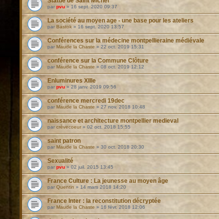
Statue de Saint Michel
par
pvu
»
16 sept. 2020 09:37
La société au moyen age - une base pour les ateliers
par
Bastok
»
16 sept. 2020 13:57
Conférences sur la médecine montpellieraine médiévale
par
Maude la Chaste
»
22 oct. 2019 15:31
conférence sur la Commune Clôture
par
Maude la Chaste
»
08 oct. 2019 12:12
Enluminures XIIIe
par
pvu
»
28 janv. 2019 09:56
conférence mercredi 19dec
par
Maude la Chaste
»
27 nov. 2018 10:48
naissance et architecture montpellier medieval
par
crèvecoeur
»
02 oct. 2018 15:55
saint patron
par
Maude la Chaste
»
30 oct. 2018 20:30
Sexualité
par
pvu
»
02 juil. 2015 13:45
France Culture : La jeunesse au moyen âge
par
Quentin
»
14 mars 2018 14:20
France Inter : la reconstitution décryptée
par
Maude la Chaste
»
16 févr. 2018 12:06