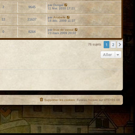
par
Dungal
2
9645
11 févr. 2010 17:21
par
Anabelle
12
21637
16 déc. 2009 11:37
par
loup de vassal
0
8264
23 mars 2009 20:02
1
2
Suiva
76 sujets
Aller
Supprimer les cookies
Fuseau horaire sur
UTC+01:00