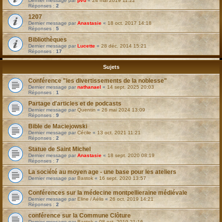
Dernier message par
pvu
«
24 mai 2019 11:22
Réponses :
2
1207
Dernier message par
Anastasie
«
18 oct. 2017 14:18
Réponses :
5
Bibliothèques
Dernier message par
Lucette
«
28 déc. 2014 15:21
Réponses :
17
Sujets
Conférence "les divertissements de la noblesse"
Dernier message par
nathanael
«
14 sept. 2025 20:03
Réponses :
1
Partage d'articles et de podcasts
Dernier message par
Quentin
«
26 mai 2024 13:09
Réponses :
9
Bible de Maciejowski
Dernier message par
Cécile
«
13 oct. 2021 11:21
Réponses :
2
Statue de Saint Michel
Dernier message par
Anastasie
«
18 sept. 2020 08:19
Réponses :
7
La société au moyen age - une base pour les ateliers
Dernier message par
Bastok
«
16 sept. 2020 13:57
Conférences sur la médecine montpellieraine médiévale
Dernier message par
Eline / Aélis
«
26 oct. 2019 14:21
Réponses :
2
conférence sur la Commune Clôture
Dernier message par
Bastok
«
08 oct. 2019 21:16