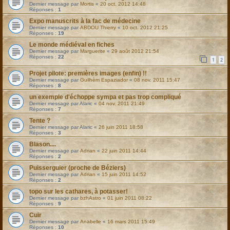
Dernier message par
Mortis
«
20 oct. 2012 14:48
Réponses :
1
Expo manuscrits à la fac de médecine
Dernier message par
ABDOU Thierry
«
10 oct. 2012 21:25
Réponses :
19
Le monde médiéval en fiches
Dernier message par
Marguerite
«
29 août 2012 21:54
Réponses :
22
1
2
Projet pilote: premières images (enfin) !!
Dernier message par
Guilhèm Espaziador
«
08 nov. 2011 15:47
Réponses :
8
un exemple d'échoppe sympa et pas trop compliqué
Dernier message par
Alaric
«
04 nov. 2011 21:49
Réponses :
7
Tente ?
Dernier message par
Alaric
«
26 juin 2011 18:58
Réponses :
3
Blason....
Dernier message par
Adrian
«
22 juin 2011 14:44
Réponses :
2
Puisserguier (proche de Béziers)
Dernier message par
Adrian
«
15 juin 2011 14:52
Réponses :
2
topo sur les cathares, à potasser!
Dernier message par
bzhAstro
«
01 juin 2011 08:22
Réponses :
9
Cuir
Dernier message par
Anabelle
«
16 mars 2011 15:49
Réponses :
10