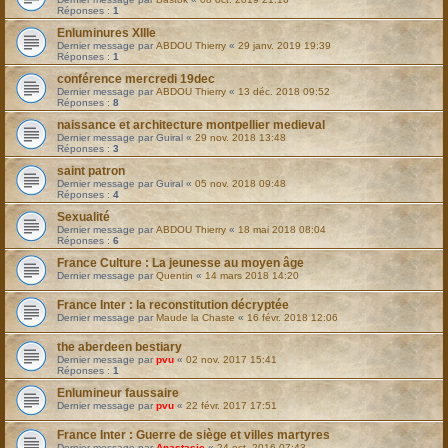
Réponses :
1
Enluminures XIIIe
Dernier message par
ABDOU Thierry
«
29 janv. 2019 19:39
Réponses :
1
conférence mercredi 19dec
Dernier message par
ABDOU Thierry
«
13 déc. 2018 09:52
Réponses :
8
naissance et architecture montpellier medieval
Dernier message par
Guiral
«
29 nov. 2018 13:48
Réponses :
3
saint patron
Dernier message par
Guiral
«
05 nov. 2018 09:48
Réponses :
4
Sexualité
Dernier message par
ABDOU Thierry
«
18 mai 2018 08:04
Réponses :
6
France Culture : La jeunesse au moyen âge
Dernier message par
Quentin
«
14 mars 2018 14:20
France Inter : la reconstitution décryptée
Dernier message par
Maude la Chaste
«
16 févr. 2018 12:06
the aberdeen bestiary
Dernier message par
pvu
«
02 nov. 2017 15:41
Réponses :
1
Enlumineur faussaire
Dernier message par
pvu
«
22 févr. 2017 17:51
France Inter : Guerre de siège et villes martyres
Dernier message par
Anastasie
«
24 oct. 2016 07:43