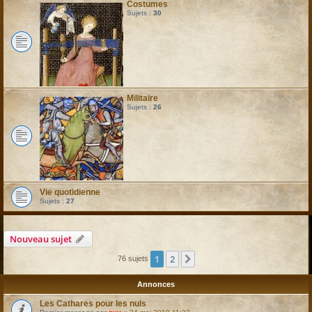
Costumes
Sujets :
30
Militaire
Sujets :
26
Vie quotidienne
Sujets :
27
Nouveau sujet
1
2
Suivant
76 sujets
Annonces
Les Cathares pour les nuls