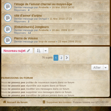
l'image de l'amour charnel au moyen-âge
Dernier message par
Anabelle
«
16 févr. 2010 14:32
Réponses :
4
site d'aenor d'anjou
Dernier message par
Dungal
«
11 févr. 2010 17:21
Réponses :
2
[Enluminures] Jongleurs
Dernier message par
Anabelle
«
16 déc. 2009 11:37
Réponses :
12
Pierre de Voisins
Dernier message par
loup de vassal
«
23 mars 2009 20:02
Nouveau sujet
1
2
Suivant
76 sujets
Aller
PERMISSIONS DU FORUM
Vous
ne pouvez pas
publier de nouveaux sujets dans ce forum
Vous
ne pouvez pas
répondre aux sujets dans ce forum
Vous
ne pouvez pas
modifier vos messages dans ce forum
Vous
ne pouvez pas
supprimer vos messages dans ce forum
Vous
ne pouvez pas
transférer de pièces jointes dans ce forum
Accueil du forum
Supprimer les cookies
Fuseau horaire sur
UTC+01:00
Développé par
phpBB
® Forum Software © phpBB Limited