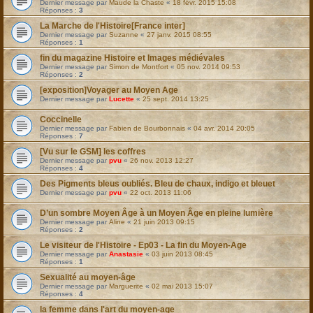
Dernier message par
Maude la Chaste
«
18 févr. 2015 15:08
Réponses :
3
La Marche de l'Histoire[France inter]
Dernier message par
Suzanne
«
27 janv. 2015 08:55
Réponses :
1
fin du magazine Histoire et Images médiévales
Dernier message par
Simon de Montfort
«
05 nov. 2014 09:53
Réponses :
2
[exposition]Voyager au Moyen Age
Dernier message par
Lucette
«
25 sept. 2014 13:25
Coccinelle
Dernier message par
Fabien de Bourbonnais
«
04 avr. 2014 20:05
Réponses :
7
[Vu sur le GSM] les coffres
Dernier message par
pvu
«
26 nov. 2013 12:27
Réponses :
4
Des Pigments bleus oubliés. Bleu de chaux, indigo et bleuet
Dernier message par
pvu
«
22 oct. 2013 11:06
D’un sombre Moyen Âge à un Moyen Âge en pleine lumière
Dernier message par
Aline
«
21 juin 2013 09:15
Réponses :
2
Le visiteur de l'Histoire - Ep03 - La fin du Moyen-Age
Dernier message par
Anastasie
«
03 juin 2013 08:45
Réponses :
1
Sexualité au moyen-âge
Dernier message par
Marguerite
«
02 mai 2013 15:07
Réponses :
4
la femme dans l'art du moyen-age