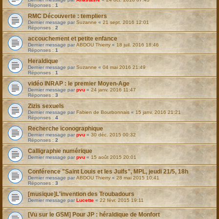
Réponses :
1
RMC Découverte : templiers
Dernier message par
Suzanne
«
21 sept. 2016 12:01
Réponses :
2
accouchement et petite enfance
Dernier message par
ABDOU Thierry
«
18 juil. 2016 18:46
Réponses :
1
Heraldique
Dernier message par
Suzanne
«
04 mai 2016 21:49
Réponses :
1
vidéo INRAP : le premier Moyen-Age
Dernier message par
pvu
«
24 janv. 2016 11:47
Réponses :
3
Zizis sexuels
Dernier message par
Fabien de Bourbonnais
«
15 janv. 2016 21:21
Réponses :
4
Recherche iconographique
Dernier message par
pvu
«
30 déc. 2015 00:32
Réponses :
2
Calligraphie numérique
Dernier message par
pvu
«
15 août 2015 20:01
Conférence "Saint Louis et les Juifs", MPL, jeudi 21/5, 18h
Dernier message par
ABDOU Thierry
«
28 mai 2015 10:41
Réponses :
3
[musique]L'invention des Troubadours
Dernier message par
Lucette
«
22 févr. 2015 19:11
[Vu sur le GSM] Pour JP : héraldique de Monfort