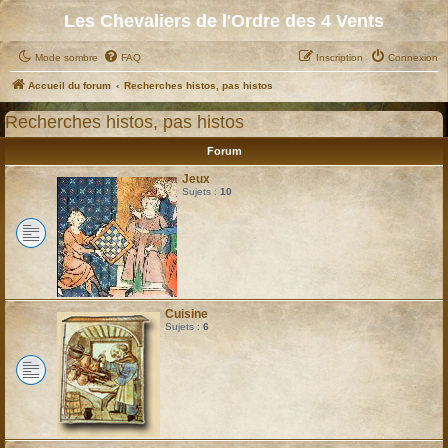
Les Chevaliers de l'Ordre des 4 Vents
Mode sombre
FAQ
Inscription
Connexion
Accueil du forum
Recherches histos, pas histos
Recherches histos, pas histos
Forum
Jeux
Sujets :
10
Cuisine
Sujets :
6