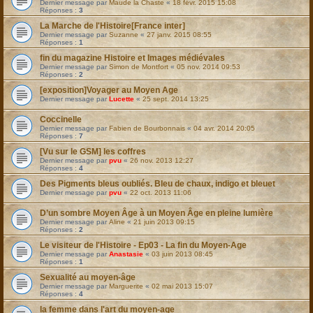
Dernier message par
Maude la Chaste
«
18 févr. 2015 15:08
Réponses :
3
La Marche de l'Histoire[France inter]
Dernier message par
Suzanne
«
27 janv. 2015 08:55
Réponses :
1
fin du magazine Histoire et Images médiévales
Dernier message par
Simon de Montfort
«
05 nov. 2014 09:53
Réponses :
2
[exposition]Voyager au Moyen Age
Dernier message par
Lucette
«
25 sept. 2014 13:25
Coccinelle
Dernier message par
Fabien de Bourbonnais
«
04 avr. 2014 20:05
Réponses :
7
[Vu sur le GSM] les coffres
Dernier message par
pvu
«
26 nov. 2013 12:27
Réponses :
4
Des Pigments bleus oubliés. Bleu de chaux, indigo et bleuet
Dernier message par
pvu
«
22 oct. 2013 11:06
D’un sombre Moyen Âge à un Moyen Âge en pleine lumière
Dernier message par
Aline
«
21 juin 2013 09:15
Réponses :
2
Le visiteur de l'Histoire - Ep03 - La fin du Moyen-Age
Dernier message par
Anastasie
«
03 juin 2013 08:45
Réponses :
1
Sexualité au moyen-âge
Dernier message par
Marguerite
«
02 mai 2013 15:07
Réponses :
4
la femme dans l'art du moyen-age