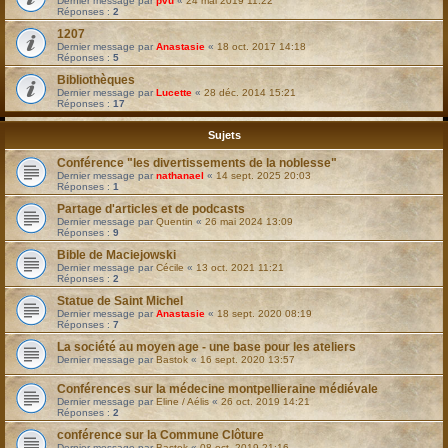
Dernier message par
pvu
«
24 mai 2019 11:22
Réponses :
2
1207
Dernier message par
Anastasie
«
18 oct. 2017 14:18
Réponses :
5
Bibliothèques
Dernier message par
Lucette
«
28 déc. 2014 15:21
Réponses :
17
Sujets
Conférence "les divertissements de la noblesse"
Dernier message par
nathanael
«
14 sept. 2025 20:03
Réponses :
1
Partage d'articles et de podcasts
Dernier message par
Quentin
«
26 mai 2024 13:09
Réponses :
9
Bible de Maciejowski
Dernier message par
Cécile
«
13 oct. 2021 11:21
Réponses :
2
Statue de Saint Michel
Dernier message par
Anastasie
«
18 sept. 2020 08:19
Réponses :
7
La société au moyen age - une base pour les ateliers
Dernier message par
Bastok
«
16 sept. 2020 13:57
Conférences sur la médecine montpellieraine médiévale
Dernier message par
Eline / Aélis
«
26 oct. 2019 14:21
Réponses :
2
conférence sur la Commune Clôture
Dernier message par
Bastok
«
08 oct. 2019 21:16