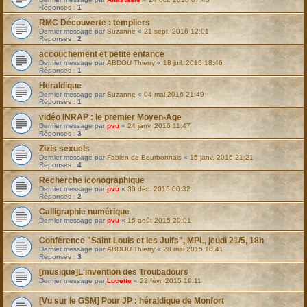
Réponses :
1
RMC Découverte : templiers
Dernier message par
Suzanne
«
21 sept. 2016 12:01
Réponses :
2
accouchement et petite enfance
Dernier message par
ABDOU Thierry
«
18 juil. 2016 18:46
Réponses :
1
Heraldique
Dernier message par
Suzanne
«
04 mai 2016 21:49
Réponses :
1
vidéo INRAP : le premier Moyen-Age
Dernier message par
pvu
«
24 janv. 2016 11:47
Réponses :
3
Zizis sexuels
Dernier message par
Fabien de Bourbonnais
«
15 janv. 2016 21:21
Réponses :
4
Recherche iconographique
Dernier message par
pvu
«
30 déc. 2015 00:32
Réponses :
2
Calligraphie numérique
Dernier message par
pvu
«
15 août 2015 20:01
Conférence "Saint Louis et les Juifs", MPL, jeudi 21/5, 18h
Dernier message par
ABDOU Thierry
«
28 mai 2015 10:41
Réponses :
3
[musique]L'invention des Troubadours
Dernier message par
Lucette
«
22 févr. 2015 19:11
[Vu sur le GSM] Pour JP : héraldique de Monfort