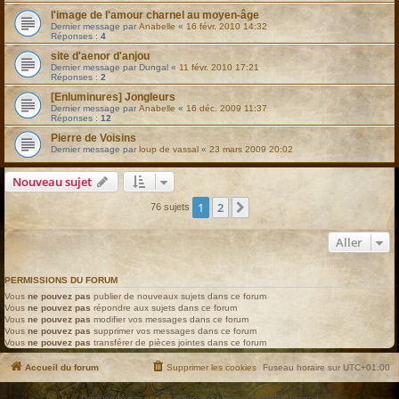
l'image de l'amour charnel au moyen-âge
Dernier message par
Anabelle
«
16 févr. 2010 14:32
Réponses :
4
site d'aenor d'anjou
Dernier message par
Dungal
«
11 févr. 2010 17:21
Réponses :
2
[Enluminures] Jongleurs
Dernier message par
Anabelle
«
16 déc. 2009 11:37
Réponses :
12
Pierre de Voisins
Dernier message par
loup de vassal
«
23 mars 2009 20:02
Nouveau sujet
1
2
Suivant
76 sujets
Aller
PERMISSIONS DU FORUM
Vous
ne pouvez pas
publier de nouveaux sujets dans ce forum
Vous
ne pouvez pas
répondre aux sujets dans ce forum
Vous
ne pouvez pas
modifier vos messages dans ce forum
Vous
ne pouvez pas
supprimer vos messages dans ce forum
Vous
ne pouvez pas
transférer de pièces jointes dans ce forum
Accueil du forum
Supprimer les cookies
Fuseau horaire sur
UTC+01:00
Développé par
phpBB
® Forum Software © phpBB Limited