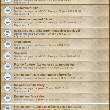
Réponses :
1
Enluminures XIIIe
Dernier message par
ABDOU Thierry
«
29 janv. 2019 19:39
Réponses :
1
conférence mercredi 19dec
Dernier message par
ABDOU Thierry
«
13 déc. 2018 09:52
Réponses :
8
naissance et architecture montpellier medieval
Dernier message par
Guiral
«
29 nov. 2018 13:48
Réponses :
3
saint patron
Dernier message par
Guiral
«
05 nov. 2018 09:48
Réponses :
4
Sexualité
Dernier message par
ABDOU Thierry
«
18 mai 2018 08:04
Réponses :
6
France Culture : La jeunesse au moyen âge
Dernier message par
Quentin
«
14 mars 2018 14:20
France Inter : la reconstitution décryptée
Dernier message par
Maude la Chaste
«
16 févr. 2018 12:06
the aberdeen bestiary
Dernier message par
pvu
«
02 nov. 2017 15:41
Réponses :
1
Enlumineur faussaire
Dernier message par
pvu
«
22 févr. 2017 17:51
France Inter : Guerre de siège et villes martyres
Dernier message par
Anastasie
«
24 oct. 2016 07:43