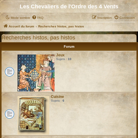
Les Chevaliers de l'Ordre des 4 Vents
Mode sombre
FAQ
Inscription
Connexion
Accueil du forum
Recherches histos, pas histos
Recherches histos, pas histos
Forum
Jeux
Sujets :
10
Cuisine
Sujets :
6