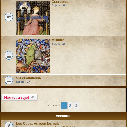
Costumes
Sujets :
30
Militaire
Sujets :
26
Vie quotidienne
Sujets :
27
Nouveau sujet
1
2
Suivant
76 sujets
Annonces
Les Cathares pour les nuls