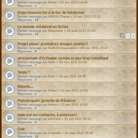
Dernier message par
Mortis
«
20 oct. 2012 14:48
Réponses :
1
Expo manuscrits à la fac de médecine
Dernier message par
ABDOU Thierry
«
10 oct. 2012 21:25
Réponses :
19
Le monde médiéval en fiches
Dernier message par
Marguerite
«
29 août 2012 21:54
Réponses :
22
1
2
Projet pilote: premières images (enfin) !!
Dernier message par
Guilhèm Espaziador
«
08 nov. 2011 15:47
Réponses :
8
un exemple d'échoppe sympa et pas trop compliqué
Dernier message par
Alaric
«
04 nov. 2011 21:49
Réponses :
7
Tente ?
Dernier message par
Alaric
«
26 juin 2011 18:58
Réponses :
3
Blason....
Dernier message par
Adrian
«
22 juin 2011 14:44
Réponses :
2
Puisserguier (proche de Béziers)
Dernier message par
Adrian
«
15 juin 2011 14:52
Réponses :
2
topo sur les cathares, à potasser!
Dernier message par
bzhAstro
«
01 juin 2011 08:22
Réponses :
9
Cuir
Dernier message par
Anabelle
«
16 mars 2011 15:49
Réponses :
10