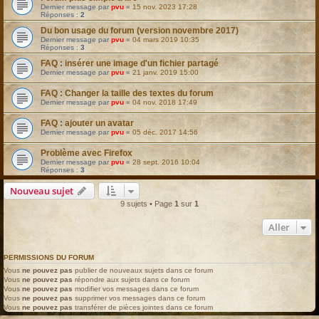
Dernier message par
pvu
«
15 nov. 2023 17:28
Réponses :
2
Du bon usage du forum (version novembre 2017)
Dernier message par
pvu
«
04 mars 2019 10:35
Réponses :
3
FAQ : insérer une image d'un fichier partagé
Dernier message par
pvu
«
21 janv. 2019 15:00
FAQ : Changer la taille des textes du forum
Dernier message par
pvu
«
04 nov. 2018 17:49
FAQ : ajouter un avatar
Dernier message par
pvu
«
05 déc. 2017 14:56
Problème avec Firefox
Dernier message par
pvu
«
28 sept. 2016 10:04
Réponses :
3
Nouveau sujet
9 sujets • Page
1
sur
1
Aller
PERMISSIONS DU FORUM
Vous
ne pouvez pas
publier de nouveaux sujets dans ce forum
Vous
ne pouvez pas
répondre aux sujets dans ce forum
Vous
ne pouvez pas
modifier vos messages dans ce forum
Vous
ne pouvez pas
supprimer vos messages dans ce forum
Vous
ne pouvez pas
transférer de pièces jointes dans ce forum