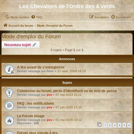
Les Chevaliers de l'Ordre des 4 Vents
Mode sombre
FAQ
Inscription
Connexion
Accueil du forum
Mode d'emploi du Forum
Mode d'emploi du Forum
Nouveau sujet
9 sujets • Page
1
sur
1
Annonces
A lire avant de s'enregistrer
Dernier message par
Alaric
«
21 sept. 2009 16:13
Sujets
Connexion au forum, perte d'identifiant ou de mot de passe
Dernier message par
pvu
«
07 mai 2013 11:21
FAQ : les notifications
Dernier message par
pvu
«
07 juin 2026 17:10
Le Forum bouge
Dernier message par
pvu
«
01 mai 2026 10:12
Réponses :
116
1
2
3
4
5
6
Forum plus simple à lire