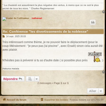
" La chasteté est assurément la plus négative des vertus, à moins que ce ne soit le plus
secret de tous les vices. " Charles Regismanset
nathanael
Re: Conférence "les divertissements de la noblesse"
M
14 sept. 2025 20:03
e
s
Très intéressant comme thème, je ne pouvoir faire le déplacement (pour le
s
coup littéralement : "je peux pas j'ai piscine" , avec Enaël) sinon cela aurait été
a
g
avec plaisir.
e
N'hésites pas à prévenir si tu as d'autre date ( si possible plus près
)
Hakuna matata
Répondre
2 messages • Page
1
sur
1
Aller
Accueil du forum
Supprimer les cookies
Fuseau horaire sur
UTC+01:00