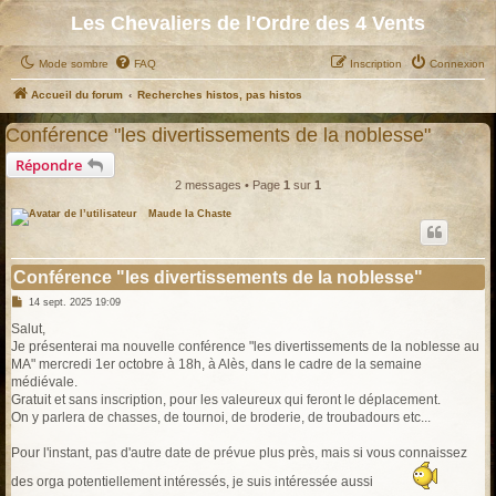
Les Chevaliers de l'Ordre des 4 Vents
Mode sombre
FAQ
Inscription
Connexion
Accueil du forum
Recherches histos, pas histos
Conférence "les divertissements de la noblesse"
Répondre
2 messages • Page
1
sur
1
Maude la Chaste
Conférence "les divertissements de la noblesse"
M
14 sept. 2025 19:09
e
s
Salut,
s
Je présenterai ma nouvelle conférence "les divertissements de la noblesse au
a
g
MA" mercredi 1er octobre à 18h, à Alès, dans le cadre de la semaine
e
médiévale.
Gratuit et sans inscription, pour les valeureux qui feront le déplacement.
On y parlera de chasses, de tournoi, de broderie, de troubadours etc...
Pour l'instant, pas d'autre date de prévue plus près, mais si vous connaissez
des orga potentiellement intéressés, je suis intéressée aussi