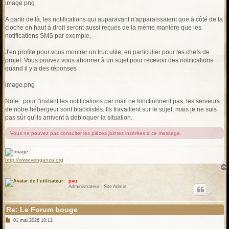
image.png
A partir de là, les notifications qui auparavant n'apparaissaient que à côté de la
cloche en haut à droit seront aussi reçues de la même manière que les
notifications SMS par exemple.
J'en profite pour vous montrer un truc utile, en particulier pour les chefs de
projet. Vous pouvez vous abonner à un sujet pour recevoir des notifications
quand il y a des réponses :
image.png
Note :
pour l'instant les notifications par mail ne fonctionnent pas
, les serveurs
de notre hébergeur sont blacklistés. Ils travaillent sur le sujet, mais je ne suis
pas sûr qu'ils arrivent à débloquer la situation.
Vous ne pouvez pas consulter les pièces jointes insérées à ce message.
http://www.venganza.org
pvu
Administrateur - Site Admin
Re: Le Forum bouge
M
01 mai 2026 10:12
e