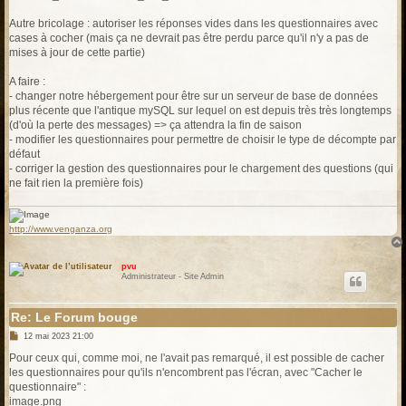
Autre bricolage : autoriser les réponses vides dans les questionnaires avec
cases à cocher (mais ça ne devrait pas être perdu parce qu'il n'y a pas de
mises à jour de cette partie)
A faire :
- changer notre hébergement pour être sur un serveur de base de données
plus récente que l'antique mySQL sur lequel on est depuis très très longtemps
(d'où la perte des messages) => ça attendra la fin de saison
- modifier les questionnaires pour permettre de choisir le type de décompte par
défaut
- corriger la gestion des questionnaires pour le chargement des questions (qui
ne fait rien la première fois)
http://www.venganza.org
pvu
Administrateur - Site Admin
Re: Le Forum bouge
M
12 mai 2023 21:00
e
s
Pour ceux qui, comme moi, ne l'avait pas remarqué, il est possible de cacher
s
les questionnaires pour qu'ils n'encombrent pas l'écran, avec "Cacher le
a
g
questionnaire" :
e
image.png