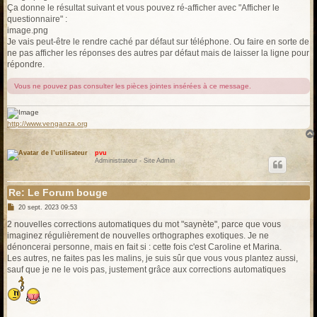
Ça donne le résultat suivant et vous pouvez ré-afficher avec "Afficher le
questionnaire" :
image.png
Je vais peut-être le rendre caché par défaut sur téléphone. Ou faire en sorte de
ne pas afficher les réponses des autres par défaut mais de laisser la ligne pour
répondre.
Vous ne pouvez pas consulter les pièces jointes insérées à ce message.
http://www.venganza.org
pvu
Administrateur - Site Admin
Re: Le Forum bouge
M
20 sept. 2023 09:53
e
s
2 nouvelles corrections automatiques du mot "saynète", parce que vous
s
imaginez régulièrement de nouvelles orthographes exotiques. Je ne
a
g
dénoncerai personne, mais en fait si : cette fois c'est Caroline et Marina.
e
Les autres, ne faites pas les malins, je suis sûr que vous vous plantez aussi,
sauf que je ne le vois pas, justement grâce aux corrections automatiques