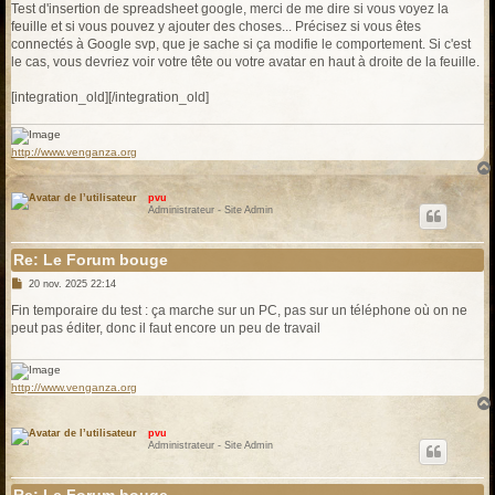
s
Test d'insertion de spreadsheet google, merci de me dire si vous voyez la
s
feuille et si vous pouvez y ajouter des choses... Précisez si vous êtes
a
g
connectés à Google svp, que je sache si ça modifie le comportement. Si c'est
e
le cas, vous devriez voir votre tête ou votre avatar en haut à droite de la feuille.
[integration_old][/integration_old]
http://www.venganza.org
pvu
Administrateur - Site Admin
Re: Le Forum bouge
M
20 nov. 2025 22:14
e
s
Fin temporaire du test : ça marche sur un PC, pas sur un téléphone où on ne
s
peut pas éditer, donc il faut encore un peu de travail
a
g
e
http://www.venganza.org
pvu
Administrateur - Site Admin