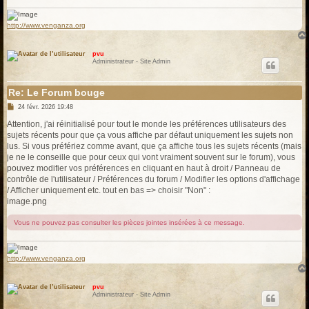
http://www.venganza.org
pvu
Administrateur - Site Admin
Re: Le Forum bouge
M
24 févr. 2026 19:48
e
s
Attention, j'ai réinitialisé pour tout le monde les préférences utilisateurs des
s
sujets récents pour que ça vous affiche par défaut uniquement les sujets non
a
g
lus. Si vous préfériez comme avant, que ça affiche tous les sujets récents (mais
e
je ne le conseille que pour ceux qui vont vraiment souvent sur le forum), vous
pouvez modifier vos préférences en cliquant en haut à droit / Panneau de
contrôle de l'utilisateur / Préférences du forum / Modifier les options d'affichage
/ Afficher uniquement etc. tout en bas => choisir "Non" :
image.png
Vous ne pouvez pas consulter les pièces jointes insérées à ce message.
http://www.venganza.org
pvu
Administrateur - Site Admin