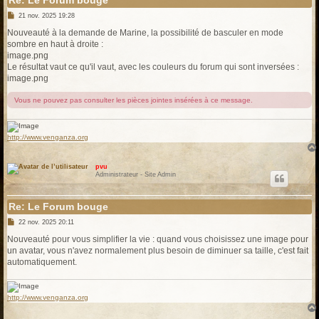
Re: Le Forum bouge
M
21 nov. 2025 19:28
e
s
Nouveauté à la demande de Marine, la possibilité de basculer en mode
s
sombre en haut à droite :
a
g
image.png
e
Le résultat vaut ce qu'il vaut, avec les couleurs du forum qui sont inversées :
image.png
Vous ne pouvez pas consulter les pièces jointes insérées à ce message.
http://www.venganza.org
pvu
Administrateur - Site Admin
Re: Le Forum bouge
M
22 nov. 2025 20:11
e
s
Nouveauté pour vous simplifier la vie : quand vous choisissez une image pour
s
un avatar, vous n'avez normalement plus besoin de diminuer sa taille, c'est fait
a
g
automatiquement.
e
http://www.venganza.org