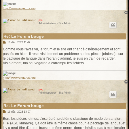
http://www.venganza.org
pvu
Administrateur - Site Admin
Re: Le Forum bouge
M
16 déc. 2023 11:42
e
s
Comme vous l'avez vu, le forum et le site ont changé d'hébergement et sont
s
passés en https. Il reste visiblement un problème sur les pièces jointes (et sur
a
g
le package de langue dans l'écran d'admin), je suis en train de regarder.
e
Visiblement, ma sauvegarde a corrompu les fichiers.
http://www.venganza.org
pvu
Administrateur - Site Admin
Re: Le Forum bouge
M
16 déc. 2023 13:07
e
s
Bon, les pièces jointes, c'est réglé, problème classique de mode de transfert
s
FTP (ASCII/binaire). Ça doit être la même chose pour le package de langue, et
a
g
il y a peut-être d'autres trucs du même genre, donc n'hésitez pas à me signaler