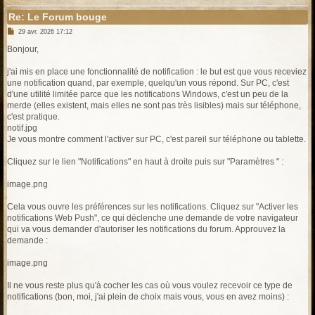
Re: Le Forum bouge
M
29 avr. 2026 17:12
e
s
Bonjour,
s
a
g
j'ai mis en place une fonctionnalité de notification : le but est que vous receviez
e
une notification quand, par exemple, quelqu'un vous répond. Sur PC, c'est
d'une utilité limitée parce que les notifications Windows, c'est un peu de la
merde (elles existent, mais elles ne sont pas très lisibles) mais sur téléphone,
c'est pratique.
notif.jpg
Je vous montre comment l'activer sur PC, c'est pareil sur téléphone ou tablette.
Cliquez sur le lien "Notifications" en haut à droite puis sur "Paramètres " :
image.png
Cela vous ouvre les préférences sur les notifications. Cliquez sur "Activer les
notifications Web Push", ce qui déclenche une demande de votre navigateur
qui va vous demander d'autoriser les notifications du forum. Approuvez la
demande :
image.png
Il ne vous reste plus qu'à cocher les cas où vous voulez recevoir ce type de
notifications (bon, moi, j'ai plein de choix mais vous, vous en avez moins) :