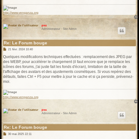
e
http://www.venganza.org
pvu
Administrateur - Site Admin
Re: Le Forum bouge
M
21 févr. 2024 10:40
e
s
Quelques modifications techniques effectuées : remplacement des JPEG par
s
des WEBP, pour accélérer le chargement (il faut encore que je remplace les
a
g
icônes des forums, j'ai juste fait les fonds d'écran), limitation de la taille de
e
l'affichage des avatars et des ajustements cosmétiques. Si vous repérez des
défauts, faites Ctrl + F5 pour mettre à jour le cache et si ça persiste, prévenez-
moi.
http://www.venganza.org
pvu
Administrateur - Site Admin
Re: Le Forum bouge
M
30 mai 2025 22:11
e