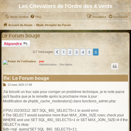
Les Chevaliers de l'Ordre des 4 Vents
Mode sombre
FAQ
Inscription
Connexion
Accueil du forum
Mode d'emploi du Forum
Le Forum bouge
Répondre
1
2
3
4
5
6
Précédent
117 messages
pvu
Administrateur - Site Admin
Re: Le Forum bouge
M
13 mars 2023 17:08
e
s
J'ai bricolé un truc sale pour corriger un problème technique, je le note parce
s
qu'il faudra que je le remette après la prochaine mise à jour :
a
g
Modification de phpbb_cache_moderators() dans functions_admin.php:
e
// PVU 20230312: SET SQL_BIG_SELECTS=1 to avoid error
// The SELECT would examine more than MAX_JOIN_SIZE rows; check your
WHERE and use SET SQL_BIG_SELECTS=1 or SET MAX_JOIN_SIZE=# if the
SELECT is okay
$db->sql_query('SET SQL_BIG_SELECTS=1');