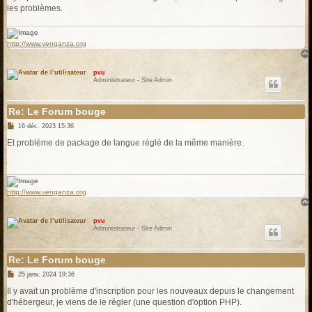
e
les problèmes.
http://www.venganza.org
pvu
Administrateur - Site Admin
Re: Le Forum bouge
M
16 déc. 2023 15:36
e
s
Et problème de package de langue réglé de la même manière.
s
a
g
e
http://www.venganza.org
pvu
Administrateur - Site Admin
Re: Le Forum bouge
M
25 janv. 2024 19:36
e
s
Il y avait un problème d'inscription pour les nouveaux depuis le changement
s
d'hébergeur, je viens de le régler (une question d'option PHP).
a
g