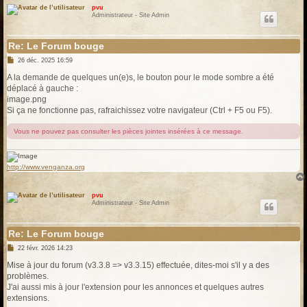
pvu
Administrateur - Site Admin
Re: Le Forum bouge
M
26 déc. 2025 16:59
e
s
A la demande de quelques un(e)s, le bouton pour le mode sombre a été
s
déplacé à gauche :
a
g
image.png
e
Si ça ne fonctionne pas, rafraichissez votre navigateur (Ctrl + F5 ou F5).
Vous ne pouvez pas consulter les pièces jointes insérées à ce message.
http://www.venganza.org
pvu
Administrateur - Site Admin
Re: Le Forum bouge
M
22 févr. 2026 14:23
e
s
Mise à jour du forum (v3.3.8 => v3.3.15) effectuée, dites-moi s'il y a des
s
problèmes.
a
g
J'ai aussi mis à jour l'extension pour les annonces et quelques autres
e
extensions.