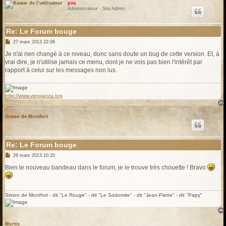
pvu
Administrateur - Site Admin
Re: Le Forum bouge
M
27 mars 2013 22:06
e
s
Je n'ai rien changé à ce niveau, donc sans doute un bug de cette version. Et, à
s
vrai dire, je n'utilise jamais ce menu, dont je ne vois pas bien l'intérêt par
a
g
rapport à celui sur les messages non lus.
e
http://www.venganza.org
Simon de Montfort
Re: Le Forum bouge
M
29 mars 2013 10:20
e
s
Bien le nouveau bandeau dans le forum, je le trouve très chouette ! Bravo
s
a
g
e
Simon de Montfort - dit "Le Rouge" - dit "Le Sodomite" - dit "Jean-Pierre" - dit "Papy"
Mortis