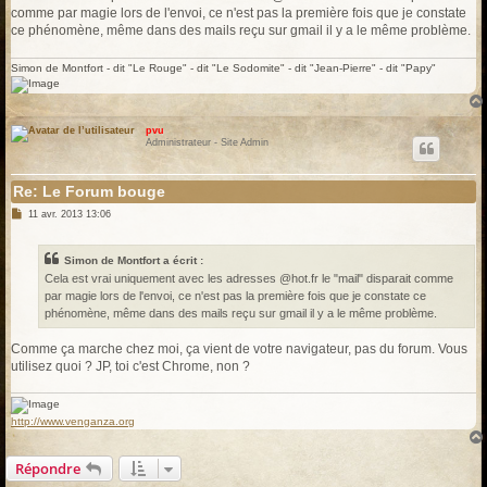
s
comme par magie lors de l'envoi, ce n'est pas la première fois que je constate
a
g
ce phénomène, même dans des mails reçu sur gmail il y a le même problème.
e
Simon de Montfort - dit "Le Rouge" - dit "Le Sodomite" - dit "Jean-Pierre" - dit "Papy"
pvu
Administrateur - Site Admin
Re: Le Forum bouge
M
11 avr. 2013 13:06
e
s
s
Simon de Montfort a écrit :
a
g
Cela est vrai uniquement avec les adresses @hot.fr le "mail" disparait comme
e
par magie lors de l'envoi, ce n'est pas la première fois que je constate ce
phénomène, même dans des mails reçu sur gmail il y a le même problème.
Comme ça marche chez moi, ça vient de votre navigateur, pas du forum. Vous
utilisez quoi ? JP, toi c'est Chrome, non ?
http://www.venganza.org
Répondre