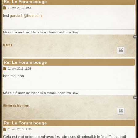
Re: Le Forum bouge
M
11 avr. 2013 11:57
e
s
test
garcia.h@hotmail.fr
s
a
g
e
Más rud é nach mo blade tú a mharú, beidh mo Bow.
Mortis
Re: Le Forum bouge
M
11 avr. 2013 11:58
e
s
ben moi non
s
a
g
e
Más rud é nach mo blade tú a mharú, beidh mo Bow.
Simon de Montfort
Re: Le Forum bouge
M
11 avr. 2013 12:36
e
s
Cela est vrai uniquement avec les adresses @hotmail.fr le "mail" disparait