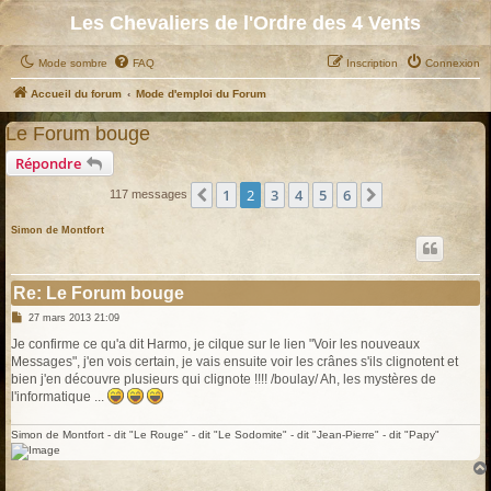
Les Chevaliers de l'Ordre des 4 Vents
Mode sombre
FAQ
Inscription
Connexion
Accueil du forum
Mode d'emploi du Forum
Le Forum bouge
Répondre
1
2
3
4
5
6
Précédent
Suivant
117 messages
Simon de Montfort
Re: Le Forum bouge
M
27 mars 2013 21:09
e
s
Je confirme ce qu'a dit Harmo, je cilque sur le lien "Voir les nouveaux
s
Messages", j'en vois certain, je vais ensuite voir les crânes s'ils clignotent et
a
g
bien j'en découvre plusieurs qui clignote !!!! /boulay/ Ah, les mystères de
e
l'informatique ...
Simon de Montfort - dit "Le Rouge" - dit "Le Sodomite" - dit "Jean-Pierre" - dit "Papy"