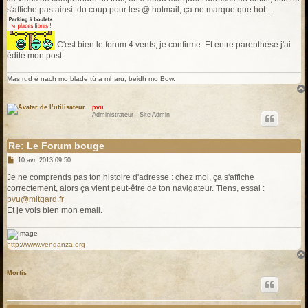
s'affiche pas ainsi. du coup pour les @ hotmail, ça ne marque que hot...
C'est bien le forum 4 vents, je confirme. Et entre parenthèse j'ai
édité mon post
Más rud é nach mo blade tú a mharú, beidh mo Bow.
pvu
Administrateur - Site Admin
Re: Le Forum bouge
M
10 avr. 2013 09:50
e
s
Je ne comprends pas ton histoire d'adresse : chez moi, ça s'affiche
s
correctement, alors ça vient peut-être de ton navigateur. Tiens, essai :
a
g
pvu@mitgard.fr
e
Et je vois bien mon email.
http://www.venganza.org
Mortis