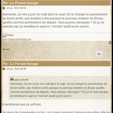
Re: Le Forum bouge
M
10 avr. 2013 08:54
e
s
Harmonie, j'ai mis à jour ton mail dans le sujet. Et j'ai changé les permissions
s
du forum (enfin, pas évident à dire puisque le panneau d'admin ne dit pas
a
g
quelles sont les permissions de départ). Vous pouvez réessayer ? Si ça ne
e
marche pas, je remettrai le sujet en "normal" plutôt qu'en post-it.
http://www.venganza.org
Mortis
Re: Le Forum bouge
M
10 avr. 2013 09:39
e
s
s
pvu a écrit :
a
g
Harmonie, j'ai mis à jour ton mail dans le sujet. Et j'ai changé les permissions du
e
forum (enfin, pas évident à dire puisque le panneau d'admin ne dit pas quelles
sont les permissions de départ). Vous pouvez réessayer ? Si ça ne marche pas,
je remettrai le sujet en "normal" plutôt qu'en post-it.
il semblerait que ça soit bon.
Je viens de comprendre un truc, on a beau marquer l'adresse en entier, elle ne