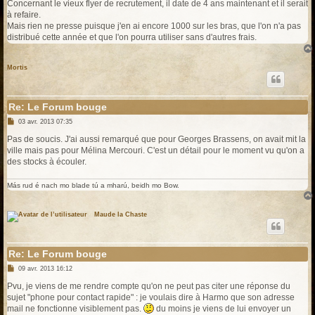
s
Concernant le vieux flyer de recrutement, il date de 4 ans maintenant et il serait
s
à refaire.
a
g
Mais rien ne presse puisque j'en ai encore 1000 sur les bras, que l'on n'a pas
e
distribué cette année et que l'on pourra utiliser sans d'autres frais.
Mortis
Re: Le Forum bouge
M
03 avr. 2013 07:35
e
s
Pas de soucis. J'ai aussi remarqué que pour Georges Brassens, on avait mit la
s
ville mais pas pour Mélina Mercouri. C'est un détail pour le moment vu qu'on a
a
g
des stocks à écouler.
e
Más rud é nach mo blade tú a mharú, beidh mo Bow.
Maude la Chaste
Re: Le Forum bouge
M
09 avr. 2013 16:12
e
s
Pvu, je viens de me rendre compte qu'on ne peut pas citer une réponse du
s
sujet "phone pour contact rapide" : je voulais dire à Harmo que son adresse
a
g
mail ne fonctionne visiblement pas.
du moins je viens de lui envoyer un
e