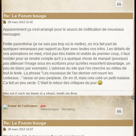
Re: Le Forum bouge
M
29 mars 2013 11:42
e
s
Apparemment ça s'est arrangé pour le soucis de notification de nouveaux
s
messages.
a
g
e
Petite parenthèse (je ne sais pas trop où le mettre), on m'a fait part de
quelques remarques par rapport au flyer avec toutes nos infos. Les détails de
nos animations en med, n'est pas très lisible et visible du premier coup, il faut
insister pour se rendre compte qu'il y a quelque chose de marqué (pourquoi
pas atténuer l'image sous les ecritures pour qu'elles ressortent davantage, un
peu de blanc par exemple). L'adresse du site que l'on cherche au milieu de
tout le texte. La phrase "Les nouveaux de l'an dernier ont nourri les
corbeaux..." laisse un peu perplexe. On en rit, mais cela créé un petit malaise.
Ca fait un peu secte. C'était le retour des critiques du jour
Más rud é nach mo blade tú a mharú, beidh mo Bow.
pvu
Administrateur - Site Admin
Re: Le Forum bouge
M
29 mars 2013 14:07
e
s