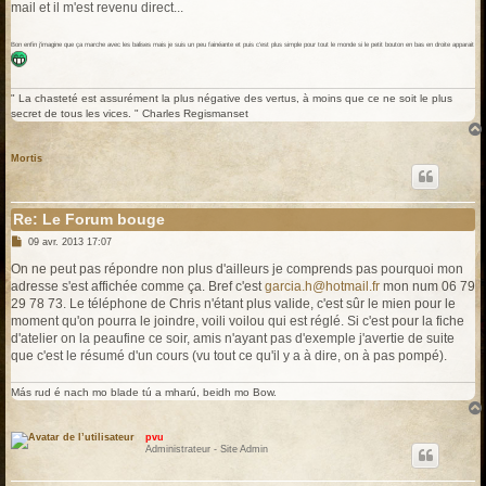
mail et il m'est revenu direct...
Bon enfin j'imagine que ça marche avec les balises mais je suis un peu fainéante et puis c'est plus simple pour tout le monde si le petit bouton en bas en droite apparait
" La chasteté est assurément la plus négative des vertus, à moins que ce ne soit le plus
secret de tous les vices. " Charles Regismanset
Mortis
Re: Le Forum bouge
M
09 avr. 2013 17:07
e
s
On ne peut pas répondre non plus d'ailleurs je comprends pas pourquoi mon
s
adresse s'est affichée comme ça. Bref c'est
garcia.h@hotmail.fr
mon num 06 79
a
g
29 78 73. Le téléphone de Chris n'étant plus valide, c'est sûr le mien pour le
e
moment qu'on pourra le joindre, voili voilou qui est réglé. Si c'est pour la fiche
d'atelier on la peaufine ce soir, amis n'ayant pas d'exemple j'avertie de suite
que c'est le résumé d'un cours (vu tout ce qu'il y a à dire, on à pas pompé).
Más rud é nach mo blade tú a mharú, beidh mo Bow.
pvu
Administrateur - Site Admin