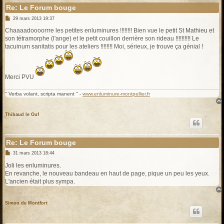
Re: Le Forum bouge
M
29 mars 2013 19:37
e
s
Chaaaadoooorrre les petites enluminures !!!!!!!! Bien vue le petit St Mathieu et
s
son tétramorphe (l'ange) et le petit couillon derrière son rideau !!!!!!!!!! Le
a
g
tacuinum sanitatis pour les ateliers !!!!!!!! Moi, sérieux, je trouve ça génial !
e
Merci PVU
" Verba volant, scripta manent " -
www.enluminure-montpellier.fr
Thibaud le Ouf
Re: Le Forum bouge
M
31 mars 2013 18:44
e
s
Joli les enluminures.
s
En revanche, le nouveau bandeau en haut de page, pique un peu les yeux.
a
g
L'ancien était plus sympa.
e
Simon de Montfort