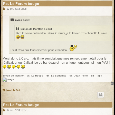
Re: Le Forum bouge
M
02 avr. 2013 16:08
e
s
s
pvu a écrit :
a
g
e
Simon de Montfort a écrit :
Bien le nouveau bandeau dans le forum, je le trouve très chouette ! Bravo
C'est Caro qu'il faut remercier pour le bandeau
Merci donc à Caro, mais il me semblait que mes remerciement était pour le
réalisateur ou réalisatrice du bandeau et non uniquement pour toi mon PVU !
Simon de Montfort - dit "Le Rouge" - dit "Le Sodomite" - dit "Jean-Pierre" - dit "Papy"
Thibaud le Ouf
Re: Le Forum bouge
M
02 avr. 2013 16:57
e