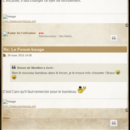
C'est juste, il faut changer ce flyer de recrutement.
s
a
g
e
http://www.venganza.org
pvu
Administrateur - Site Admin
Re: Le Forum bouge
M
29 mars 2013 14:08
e
s
s
Simon de Montfort a écrit :
a
g
Bien le nouveau bandeau dans le forum, je le trouve très chouette ! Bravo
e
C'est Caro qu'il faut remercier pour le bandeau
http://www.venganza.org
Aline