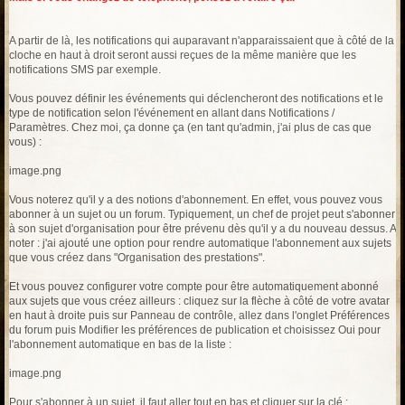
A partir de là, les notifications qui auparavant n'apparaissaient que à côté de la
cloche en haut à droit seront aussi reçues de la même manière que les
notifications SMS par exemple.
Vous pouvez définir les événements qui déclencheront des notifications et le
type de notification selon l'événement en allant dans Notifications /
Paramètres. Chez moi, ça donne ça (en tant qu'admin, j'ai plus de cas que
vous) :
image.png
Vous noterez qu'il y a des notions d'abonnement. En effet, vous pouvez vous
abonner à un sujet ou un forum. Typiquement, un chef de projet peut s'abonner
à son sujet d'organisation pour être prévenu dès qu'il y a du nouveau dessus. A
noter : j'ai ajouté une option pour rendre automatique l'abonnement aux sujets
que vous créez dans "Organisation des prestations".
Et vous pouvez configurer votre compte pour être automatiquement abonné
aux sujets que vous créez ailleurs : cliquez sur la flèche à côté de votre avatar
en haut à droite puis sur Panneau de contrôle, allez dans l'onglet Préférences
du forum puis Modifier les préférences de publication et choisissez Oui pour
l'abonnement automatique en bas de la liste :
image.png
Pour s'abonner à un sujet, il faut aller tout en bas et cliquer sur la clé :