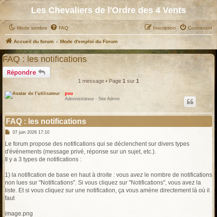
Les Chevaliers de l'Ordre des 4 Vents
Mode sombre
FAQ
Inscription
Connexion
Accueil du forum
Mode d'emploi du Forum
FAQ : les notifications
Répondre
1 message • Page
1
sur
1
pvu
Administrateur - Site Admin
FAQ : les notifications
M
07 juin 2026 17:10
e
s
Le forum propose des notifications qui se déclenchent sur divers types
s
d'événements (message privé, réponse sur un sujet, etc.).
a
g
Il y a 3 types de notifications :
e
1) la notification de base en haut à droite : vous avez le nombre de notifications
non lues sur "Notifications". Si vous cliquez sur "Notifications", vous avez la
liste. Et si vous cliquez sur une notification, ça vous amène directement là où il
faut
image.png