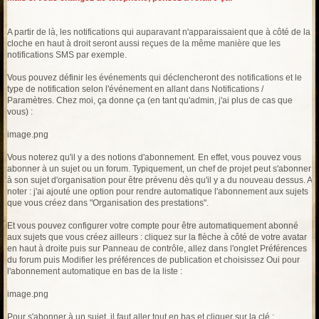
A partir de là, les notifications qui auparavant n'apparaissaient que à côté de la
cloche en haut à droit seront aussi reçues de la même manière que les
notifications SMS par exemple.
Vous pouvez définir les événements qui déclencheront des notifications et le
type de notification selon l'événement en allant dans Notifications /
Paramètres. Chez moi, ça donne ça (en tant qu'admin, j'ai plus de cas que
vous) :
image.png
Vous noterez qu'il y a des notions d'abonnement. En effet, vous pouvez vous
abonner à un sujet ou un forum. Typiquement, un chef de projet peut s'abonner
à son sujet d'organisation pour être prévenu dès qu'il y a du nouveau dessus. A
noter : j'ai ajouté une option pour rendre automatique l'abonnement aux sujets
que vous créez dans "Organisation des prestations".
Et vous pouvez configurer votre compte pour être automatiquement abonné
aux sujets que vous créez ailleurs : cliquez sur la flèche à côté de votre avatar
en haut à droite puis sur Panneau de contrôle, allez dans l'onglet Préférences
du forum puis Modifier les préférences de publication et choisissez Oui pour
l'abonnement automatique en bas de la liste :
image.png
Pour s'abonner à un sujet, il faut aller tout en bas et cliquer sur la clé :