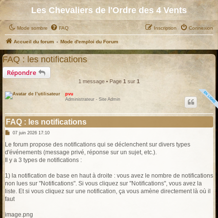
Les Chevaliers de l'Ordre des 4 Vents
Mode sombre
FAQ
Inscription
Connexion
Accueil du forum
Mode d'emploi du Forum
FAQ : les notifications
Répondre
1 message • Page
1
sur
1
pvu
Administrateur - Site Admin
FAQ : les notifications
M
07 juin 2026 17:10
e
s
Le forum propose des notifications qui se déclenchent sur divers types
s
d'événements (message privé, réponse sur un sujet, etc.).
a
g
Il y a 3 types de notifications :
e
1) la notification de base en haut à droite : vous avez le nombre de notifications
non lues sur "Notifications". Si vous cliquez sur "Notifications", vous avez la
liste. Et si vous cliquez sur une notification, ça vous amène directement là où il
faut
image.png