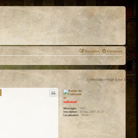
Inscription
Connexion
1 message • Page
1
sur
1
nathanael
Messages :
1627
Inscription :
30 nov. 2007 18:15
Localisation :
Perdu