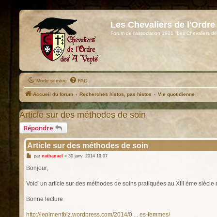
Les Chevaliers de l'Ordre
Forum de l'association 1901 "Les Chevaliers de
Mode sombre
FAQ
Accueil du forum
Recherches histos, pas histos
Vie quotidienne
Article sur des méthodes de soin
Répondre
Article sur des méthodes de soin
M
par
nathanael
»
30 janv. 2014 19:07
e
s
Bonjour,
s
a
g
Voici un article sur des méthodes de soins pratiquées au XIII éme siècle
e
Bonne lecture
http://lepimentbiz.wordpress.com/2014/0 ... es-femmes/