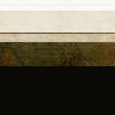
Développé par
phpBB
® Forum Software © phpBB Limited
Traduction française officielle
©
Qiaeru
Confidentialité
|
Conditions