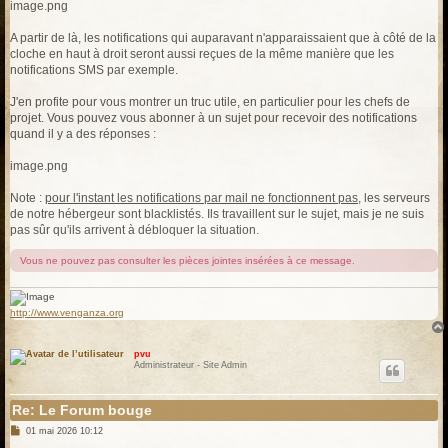
image.png
A partir de là, les notifications qui auparavant n'apparaissaient que à côté de la
cloche en haut à droit seront aussi reçues de la même manière que les
notifications SMS par exemple.
J'en profite pour vous montrer un truc utile, en particulier pour les chefs de
projet. Vous pouvez vous abonner à un sujet pour recevoir des notifications
quand il y a des réponses :
image.png
Note :
pour l'instant les notifications par mail ne fonctionnent pas
, les serveurs
de notre hébergeur sont blacklistés. Ils travaillent sur le sujet, mais je ne suis
pas sûr qu'ils arrivent à débloquer la situation.
Vous ne pouvez pas consulter les pièces jointes insérées à ce message.
http://www.venganza.org
pvu
Administrateur - Site Admin
Re: Le Forum bouge
M
01 mai 2026 10:12
e