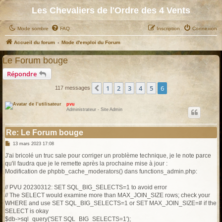
Les Chevaliers de l'Ordre des 4 Vents
Mode sombre
FAQ
Inscription
Connexion
Accueil du forum
Mode d'emploi du Forum
Le Forum bouge
Répondre
1
2
3
4
5
6
Précédent
117 messages
pvu
Administrateur - Site Admin
Re: Le Forum bouge
M
13 mars 2023 17:08
e
s
J'ai bricolé un truc sale pour corriger un problème technique, je le note parce
s
qu'il faudra que je le remette après la prochaine mise à jour :
a
g
Modification de phpbb_cache_moderators() dans functions_admin.php:
e
// PVU 20230312: SET SQL_BIG_SELECTS=1 to avoid error
// The SELECT would examine more than MAX_JOIN_SIZE rows; check your
WHERE and use SET SQL_BIG_SELECTS=1 or SET MAX_JOIN_SIZE=# if the
SELECT is okay
$db->sql_query('SET SQL_BIG_SELECTS=1');