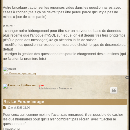
Autre bricolage : autoriser les réponses vides dans les questionnaires avec
cases à cocher (mais ça ne devrait pas être perdu parce qu'il n'y a pas de
mises à jour de cette partie)
A faire :
- changer notre hébergement pour être sur un serveur de base de données
plus récente que l'antique mySQL sur lequel on est depuis très très longtemps
(d'où la perte des messages) => ça attendra la fin de saison
- modifier les questionnaires pour permettre de choisir le type de décompte par
défaut
- corriger la gestion des questionnaires pour le chargement des questions (qui
ne fait rien la première fois)
http://www.venganza.org
pvu
Administrateur - Site Admin
Re: Le Forum bouge
M
12 mai 2023 21:00
e
s
Pour ceux qui, comme moi, ne l'avait pas remarqué, il est possible de cacher
s
les questionnaires pour qu'ils n'encombrent pas l'écran, avec "Cacher le
a
g
questionnaire" :
e
image.png