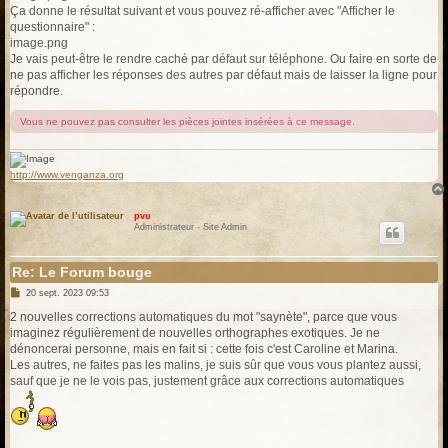
Ça donne le résultat suivant et vous pouvez ré-afficher avec "Afficher le
questionnaire" :
image.png
Je vais peut-être le rendre caché par défaut sur téléphone. Ou faire en sorte de
ne pas afficher les réponses des autres par défaut mais de laisser la ligne pour
répondre.
Vous ne pouvez pas consulter les pièces jointes insérées à ce message.
http://www.venganza.org
pvu
Administrateur - Site Admin
Re: Le Forum bouge
M
20 sept. 2023 09:53
e
s
2 nouvelles corrections automatiques du mot "saynète", parce que vous
s
imaginez régulièrement de nouvelles orthographes exotiques. Je ne
a
g
dénoncerai personne, mais en fait si : cette fois c'est Caroline et Marina.
e
Les autres, ne faites pas les malins, je suis sûr que vous vous plantez aussi,
sauf que je ne le vois pas, justement grâce aux corrections automatiques