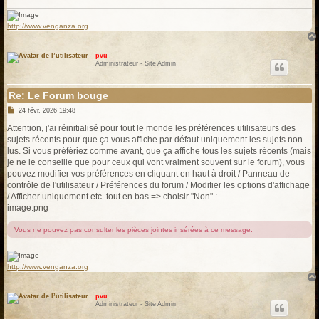
http://www.venganza.org
pvu
Administrateur - Site Admin
Re: Le Forum bouge
M
24 févr. 2026 19:48
e
s
Attention, j'ai réinitialisé pour tout le monde les préférences utilisateurs des
s
sujets récents pour que ça vous affiche par défaut uniquement les sujets non
a
g
lus. Si vous préfériez comme avant, que ça affiche tous les sujets récents (mais
e
je ne le conseille que pour ceux qui vont vraiment souvent sur le forum), vous
pouvez modifier vos préférences en cliquant en haut à droit / Panneau de
contrôle de l'utilisateur / Préférences du forum / Modifier les options d'affichage
/ Afficher uniquement etc. tout en bas => choisir "Non" :
image.png
Vous ne pouvez pas consulter les pièces jointes insérées à ce message.
http://www.venganza.org
pvu
Administrateur - Site Admin