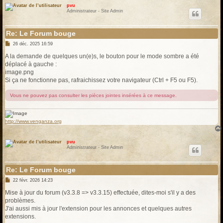
pvu
Administrateur - Site Admin
Re: Le Forum bouge
M
26 déc. 2025 16:59
e
s
A la demande de quelques un(e)s, le bouton pour le mode sombre a été
s
déplacé à gauche :
a
g
image.png
e
Si ça ne fonctionne pas, rafraichissez votre navigateur (Ctrl + F5 ou F5).
Vous ne pouvez pas consulter les pièces jointes insérées à ce message.
http://www.venganza.org
pvu
Administrateur - Site Admin
Re: Le Forum bouge
M
22 févr. 2026 14:23
e
s
Mise à jour du forum (v3.3.8 => v3.3.15) effectuée, dites-moi s'il y a des
s
problèmes.
a
g
J'ai aussi mis à jour l'extension pour les annonces et quelques autres
e
extensions.