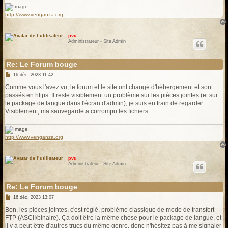
http://www.venganza.org
pvu
Administrateur - Site Admin
Re: Le Forum bouge
M
16 déc. 2023 11:42
e
s
Comme vous l'avez vu, le forum et le site ont changé d'hébergement et sont
s
passés en https. Il reste visiblement un problème sur les pièces jointes (et sur
a
g
le package de langue dans l'écran d'admin), je suis en train de regarder.
e
Visiblement, ma sauvegarde a corrompu les fichiers.
http://www.venganza.org
pvu
Administrateur - Site Admin
Re: Le Forum bouge
M
16 déc. 2023 13:07
e
s
Bon, les pièces jointes, c'est réglé, problème classique de mode de transfert
s
FTP (ASCII/binaire). Ça doit être la même chose pour le package de langue, et
a
g
il y a peut-être d'autres trucs du même genre, donc n'hésitez pas à me signaler