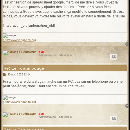
s
Test d'insertion de spreadsheet google, merci de me dire si vous voyez la
s
feuille et si vous pouvez y ajouter des choses... Précisez si vous êtes
a
g
connectés à Google svp, que je sache si ça modifie le comportement. Si c'est
e
le cas, vous devriez voir votre tête ou votre avatar en haut à droite de la feuille.
[integration_old][/integration_old]
http://www.venganza.org
pvu
Administrateur - Site Admin
Re: Le Forum bouge
M
20 nov. 2025 22:14
e
s
Fin temporaire du test : ça marche sur un PC, pas sur un téléphone où on ne
s
peut pas éditer, donc il faut encore un peu de travail
a
g
e
http://www.venganza.org
pvu
Administrateur - Site Admin