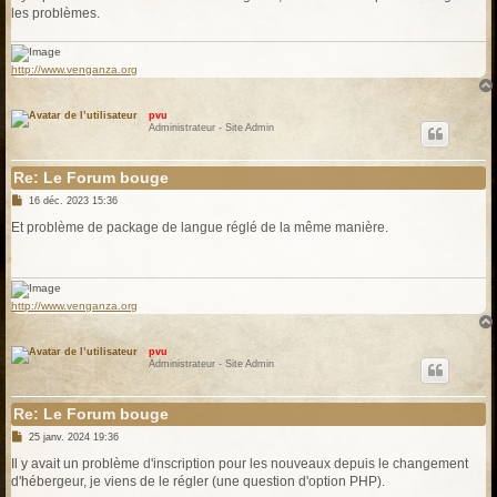
e
les problèmes.
http://www.venganza.org
pvu
Administrateur - Site Admin
Re: Le Forum bouge
M
16 déc. 2023 15:36
e
s
Et problème de package de langue réglé de la même manière.
s
a
g
e
http://www.venganza.org
pvu
Administrateur - Site Admin
Re: Le Forum bouge
M
25 janv. 2024 19:36
e
s
Il y avait un problème d'inscription pour les nouveaux depuis le changement
s
d'hébergeur, je viens de le régler (une question d'option PHP).
a
g