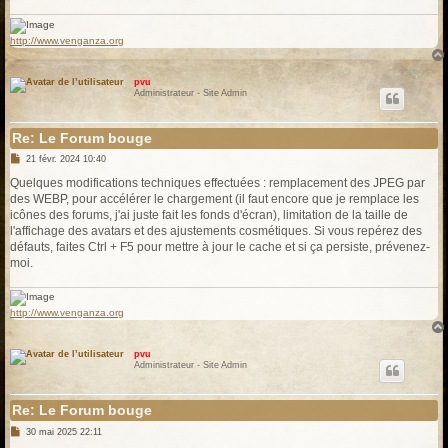
e
http://www.venganza.org
pvu
Administrateur - Site Admin
Re: Le Forum bouge
M
21 févr. 2024 10:40
e
s
Quelques modifications techniques effectuées : remplacement des JPEG par
s
des WEBP, pour accélérer le chargement (il faut encore que je remplace les
a
g
icônes des forums, j'ai juste fait les fonds d'écran), limitation de la taille de
e
l'affichage des avatars et des ajustements cosmétiques. Si vous repérez des
défauts, faites Ctrl + F5 pour mettre à jour le cache et si ça persiste, prévenez-
moi.
http://www.venganza.org
pvu
Administrateur - Site Admin
Re: Le Forum bouge
M
30 mai 2025 22:11
e