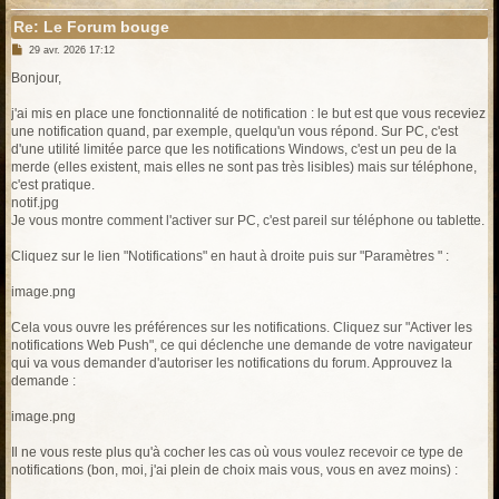
Re: Le Forum bouge
M
29 avr. 2026 17:12
e
s
Bonjour,
s
a
g
j'ai mis en place une fonctionnalité de notification : le but est que vous receviez
e
une notification quand, par exemple, quelqu'un vous répond. Sur PC, c'est
d'une utilité limitée parce que les notifications Windows, c'est un peu de la
merde (elles existent, mais elles ne sont pas très lisibles) mais sur téléphone,
c'est pratique.
notif.jpg
Je vous montre comment l'activer sur PC, c'est pareil sur téléphone ou tablette.
Cliquez sur le lien "Notifications" en haut à droite puis sur "Paramètres " :
image.png
Cela vous ouvre les préférences sur les notifications. Cliquez sur "Activer les
notifications Web Push", ce qui déclenche une demande de votre navigateur
qui va vous demander d'autoriser les notifications du forum. Approuvez la
demande :
image.png
Il ne vous reste plus qu'à cocher les cas où vous voulez recevoir ce type de
notifications (bon, moi, j'ai plein de choix mais vous, vous en avez moins) :