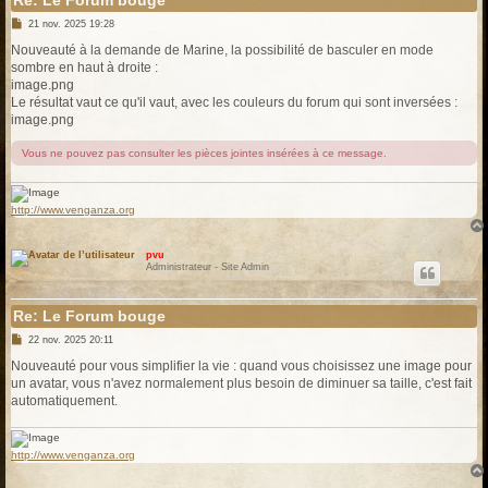
Re: Le Forum bouge
M
21 nov. 2025 19:28
e
s
Nouveauté à la demande de Marine, la possibilité de basculer en mode
s
sombre en haut à droite :
a
g
image.png
e
Le résultat vaut ce qu'il vaut, avec les couleurs du forum qui sont inversées :
image.png
Vous ne pouvez pas consulter les pièces jointes insérées à ce message.
http://www.venganza.org
pvu
Administrateur - Site Admin
Re: Le Forum bouge
M
22 nov. 2025 20:11
e
s
Nouveauté pour vous simplifier la vie : quand vous choisissez une image pour
s
un avatar, vous n'avez normalement plus besoin de diminuer sa taille, c'est fait
a
g
automatiquement.
e
http://www.venganza.org