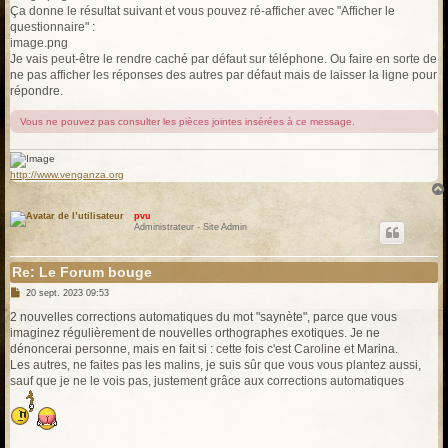
Ça donne le résultat suivant et vous pouvez ré-afficher avec "Afficher le
questionnaire" :
image.png
Je vais peut-être le rendre caché par défaut sur téléphone. Ou faire en sorte de
ne pas afficher les réponses des autres par défaut mais de laisser la ligne pour
répondre.
Vous ne pouvez pas consulter les pièces jointes insérées à ce message.
http://www.venganza.org
pvu
Administrateur - Site Admin
Re: Le Forum bouge
M
20 sept. 2023 09:53
e
s
2 nouvelles corrections automatiques du mot "saynète", parce que vous
s
imaginez régulièrement de nouvelles orthographes exotiques. Je ne
a
g
dénoncerai personne, mais en fait si : cette fois c'est Caroline et Marina.
e
Les autres, ne faites pas les malins, je suis sûr que vous vous plantez aussi,
sauf que je ne le vois pas, justement grâce aux corrections automatiques