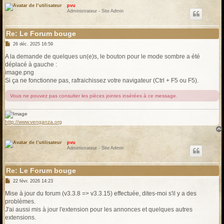
pvu
Administrateur - Site Admin
Re: Le Forum bouge
M
26 déc. 2025 16:59
e
s
A la demande de quelques un(e)s, le bouton pour le mode sombre a été
s
déplacé à gauche :
a
g
image.png
e
Si ça ne fonctionne pas, rafraichissez votre navigateur (Ctrl + F5 ou F5).
Vous ne pouvez pas consulter les pièces jointes insérées à ce message.
http://www.venganza.org
pvu
Administrateur - Site Admin
Re: Le Forum bouge
M
22 févr. 2026 14:23
e
s
Mise à jour du forum (v3.3.8 => v3.3.15) effectuée, dites-moi s'il y a des
s
problèmes.
a
g
J'ai aussi mis à jour l'extension pour les annonces et quelques autres
e
extensions.