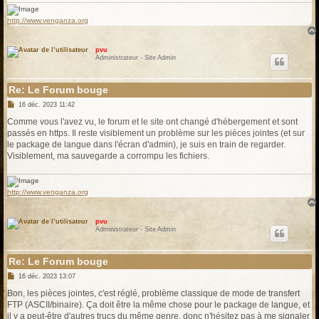
http://www.venganza.org
pvu
Administrateur - Site Admin
Re: Le Forum bouge
M
16 déc. 2023 11:42
e
s
Comme vous l'avez vu, le forum et le site ont changé d'hébergement et sont
s
passés en https. Il reste visiblement un problème sur les pièces jointes (et sur
a
g
le package de langue dans l'écran d'admin), je suis en train de regarder.
e
Visiblement, ma sauvegarde a corrompu les fichiers.
http://www.venganza.org
pvu
Administrateur - Site Admin
Re: Le Forum bouge
M
16 déc. 2023 13:07
e
s
Bon, les pièces jointes, c'est réglé, problème classique de mode de transfert
s
FTP (ASCII/binaire). Ça doit être la même chose pour le package de langue, et
a
g
il y a peut-être d'autres trucs du même genre, donc n'hésitez pas à me signaler