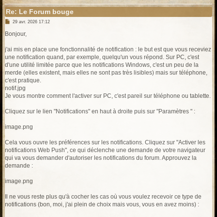
Re: Le Forum bouge
M
29 avr. 2026 17:12
e
s
Bonjour,
s
a
g
j'ai mis en place une fonctionnalité de notification : le but est que vous receviez
e
une notification quand, par exemple, quelqu'un vous répond. Sur PC, c'est
d'une utilité limitée parce que les notifications Windows, c'est un peu de la
merde (elles existent, mais elles ne sont pas très lisibles) mais sur téléphone,
c'est pratique.
notif.jpg
Je vous montre comment l'activer sur PC, c'est pareil sur téléphone ou tablette.
Cliquez sur le lien "Notifications" en haut à droite puis sur "Paramètres " :
image.png
Cela vous ouvre les préférences sur les notifications. Cliquez sur "Activer les
notifications Web Push", ce qui déclenche une demande de votre navigateur
qui va vous demander d'autoriser les notifications du forum. Approuvez la
demande :
image.png
Il ne vous reste plus qu'à cocher les cas où vous voulez recevoir ce type de
notifications (bon, moi, j'ai plein de choix mais vous, vous en avez moins) :