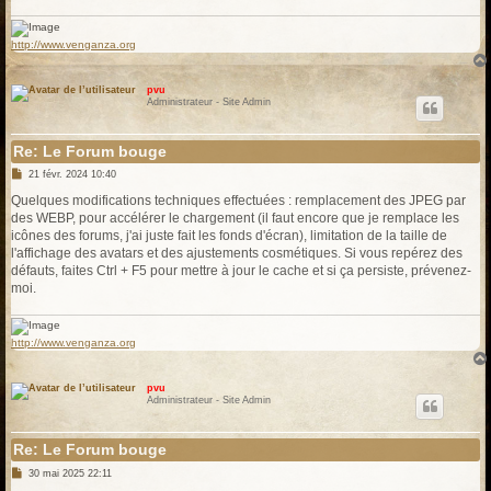
e
http://www.venganza.org
pvu
Administrateur - Site Admin
Re: Le Forum bouge
M
21 févr. 2024 10:40
e
s
Quelques modifications techniques effectuées : remplacement des JPEG par
s
des WEBP, pour accélérer le chargement (il faut encore que je remplace les
a
g
icônes des forums, j'ai juste fait les fonds d'écran), limitation de la taille de
e
l'affichage des avatars et des ajustements cosmétiques. Si vous repérez des
défauts, faites Ctrl + F5 pour mettre à jour le cache et si ça persiste, prévenez-
moi.
http://www.venganza.org
pvu
Administrateur - Site Admin
Re: Le Forum bouge
M
30 mai 2025 22:11
e