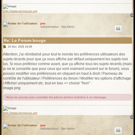
http://www.venganza.org
pvu
Administrateur - Site Admin
Re: Le Forum bouge
M
24 févr. 2026 19:48
e
s
Attention, j'ai réinitialisé pour tout le monde les préférences utilisateurs des
s
sujets récents pour que ça vous affiche par défaut uniquement les sujets non
a
g
lus. Si vous préfériez comme avant, que ça affiche tous les sujets récents (mais
e
je ne le conseille que pour ceux qui vont vraiment souvent sur le forum), vous
pouvez modifier vos préférences en cliquant en haut à droit / Panneau de
contrôle de l'utilisateur / Préférences du forum / Modifier les options d'affichage
/ Afficher uniquement etc. tout en bas => choisir "Non" :
image.png
Vous ne pouvez pas consulter les pièces jointes insérées à ce message.
http://www.venganza.org
pvu
Administrateur - Site Admin