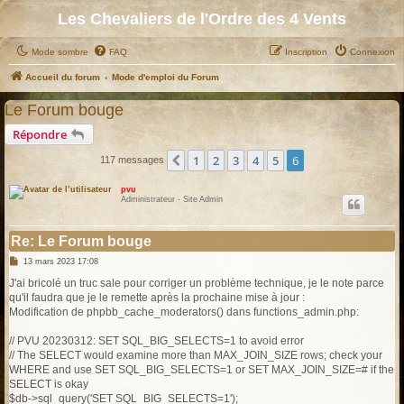
Les Chevaliers de l'Ordre des 4 Vents
Mode sombre
FAQ
Inscription
Connexion
Accueil du forum
Mode d'emploi du Forum
Le Forum bouge
Répondre
1
2
3
4
5
6
Précédent
117 messages
pvu
Administrateur - Site Admin
Re: Le Forum bouge
M
13 mars 2023 17:08
e
s
J'ai bricolé un truc sale pour corriger un problème technique, je le note parce
s
qu'il faudra que je le remette après la prochaine mise à jour :
a
g
Modification de phpbb_cache_moderators() dans functions_admin.php:
e
// PVU 20230312: SET SQL_BIG_SELECTS=1 to avoid error
// The SELECT would examine more than MAX_JOIN_SIZE rows; check your
WHERE and use SET SQL_BIG_SELECTS=1 or SET MAX_JOIN_SIZE=# if the
SELECT is okay
$db->sql_query('SET SQL_BIG_SELECTS=1');