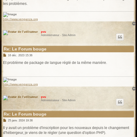
e
les problèmes.
http://www.venganza.org
pvu
Administrateur - Site Admin
Re: Le Forum bouge
M
16 déc. 2023 15:36
e
s
Et problème de package de langue réglé de la même manière.
s
a
g
e
http://www.venganza.org
pvu
Administrateur - Site Admin
Re: Le Forum bouge
M
25 janv. 2024 19:36
e
s
Il y avait un problème d'inscription pour les nouveaux depuis le changement
s
d'hébergeur, je viens de le régler (une question d'option PHP).
a
g