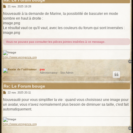
Re: Le Forum bouge
M
21 nov. 2025 19:28
e
s
Nouveauté à la demande de Marine, la possibilité de basculer en mode
s
sombre en haut à droite :
a
g
image.png
e
Le résultat vaut ce qu'il vaut, avec les couleurs du forum qui sont inversées :
image.png
Vous ne pouvez pas consulter les pièces jointes insérées à ce message.
http://www.venganza.org
pvu
Administrateur - Site Admin
Re: Le Forum bouge
M
22 nov. 2025 20:11
e
s
Nouveauté pour vous simplifier la vie : quand vous choisissez une image pour
s
un avatar, vous n'avez normalement plus besoin de diminuer sa taille, c'est fait
a
g
automatiquement.
e
http://www.venganza.org