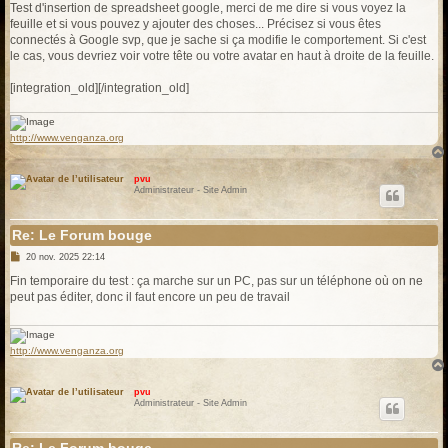
s
Test d'insertion de spreadsheet google, merci de me dire si vous voyez la
s
feuille et si vous pouvez y ajouter des choses... Précisez si vous êtes
a
g
connectés à Google svp, que je sache si ça modifie le comportement. Si c'est
e
le cas, vous devriez voir votre tête ou votre avatar en haut à droite de la feuille.
[integration_old][/integration_old]
http://www.venganza.org
pvu
Administrateur - Site Admin
Re: Le Forum bouge
M
20 nov. 2025 22:14
e
s
Fin temporaire du test : ça marche sur un PC, pas sur un téléphone où on ne
s
peut pas éditer, donc il faut encore un peu de travail
a
g
e
http://www.venganza.org
pvu
Administrateur - Site Admin