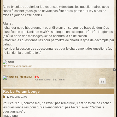
Autre bricolage : autoriser les réponses vides dans les questionnaires avec
cases à cocher (mais ça ne devrait pas être perdu parce qu'il n'y a pas de
mises à jour de cette partie)
A faire :
- changer notre hébergement pour être sur un serveur de base de données
plus récente que l'antique mySQL sur lequel on est depuis très très longtemps
(d'où la perte des messages) => ça attendra la fin de saison
- modifier les questionnaires pour permettre de choisir le type de décompte par
défaut
- corriger la gestion des questionnaires pour le chargement des questions (qui
ne fait rien la première fois)
http://www.venganza.org
pvu
Administrateur - Site Admin
Re: Le Forum bouge
M
12 mai 2023 21:00
e
s
Pour ceux qui, comme moi, ne l'avait pas remarqué, il est possible de cacher
s
les questionnaires pour qu'ils n'encombrent pas l'écran, avec "Cacher le
a
g
questionnaire" :
e
image.png