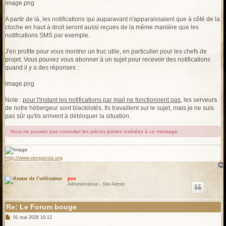
image.png
A partir de là, les notifications qui auparavant n'apparaissaient que à côté de la
cloche en haut à droit seront aussi reçues de la même manière que les
notifications SMS par exemple.
J'en profite pour vous montrer un truc utile, en particulier pour les chefs de
projet. Vous pouvez vous abonner à un sujet pour recevoir des notifications
quand il y a des réponses :
image.png
Note :
pour l'instant les notifications par mail ne fonctionnent pas
, les serveurs
de notre hébergeur sont blacklistés. Ils travaillent sur le sujet, mais je ne suis
pas sûr qu'ils arrivent à débloquer la situation.
Vous ne pouvez pas consulter les pièces jointes insérées à ce message.
http://www.venganza.org
pvu
Administrateur - Site Admin
Re: Le Forum bouge
M
01 mai 2026 10:12
e