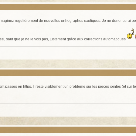
maginez régulièrement de nouvelles orthographes exotiques. Je ne dénoncerai person
ussi, sauf que je ne le vois pas, justement grâce aux corrections automatiques
t passés en https. Il reste visiblement un problème sur les pièces jointes (et sur 