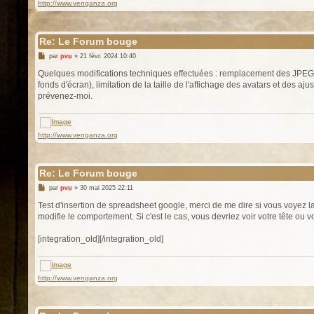
http://www.venganza.org
Re: Le Forum bouge
M
par
pvu
»
21 févr. 2024 10:40
e
s
Quelques modifications techniques effectuées : remplacement des JPEG par
s
fonds d'écran), limitation de la taille de l'affichage des avatars et des aj
a
g
prévenez-moi.
e
http://www.venganza.org
Re: Le Forum bouge
M
par
pvu
»
30 mai 2025 22:11
e
s
Test d'insertion de spreadsheet google, merci de me dire si vous voyez la
s
modifie le comportement. Si c'est le cas, vous devriez voir votre tête ou vo
a
g
e
[integration_old][/integration_old]
http://www.venganza.org