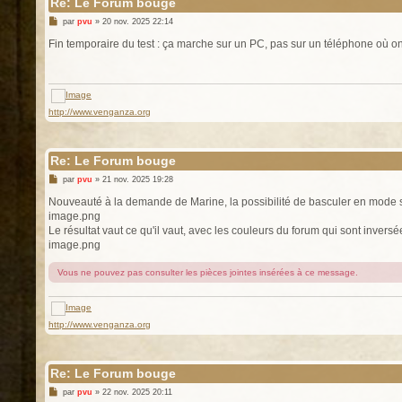
Re: Le Forum bouge
M
par
pvu
»
20 nov. 2025 22:14
e
s
Fin temporaire du test : ça marche sur un PC, pas sur un téléphone où on 
s
a
g
e
http://www.venganza.org
Re: Le Forum bouge
M
par
pvu
»
21 nov. 2025 19:28
e
s
Nouveauté à la demande de Marine, la possibilité de basculer en mode s
s
image.png
a
g
Le résultat vaut ce qu'il vaut, avec les couleurs du forum qui sont inversé
e
image.png
Vous ne pouvez pas consulter les pièces jointes insérées à ce message.
http://www.venganza.org
Re: Le Forum bouge
M
par
pvu
»
22 nov. 2025 20:11
e