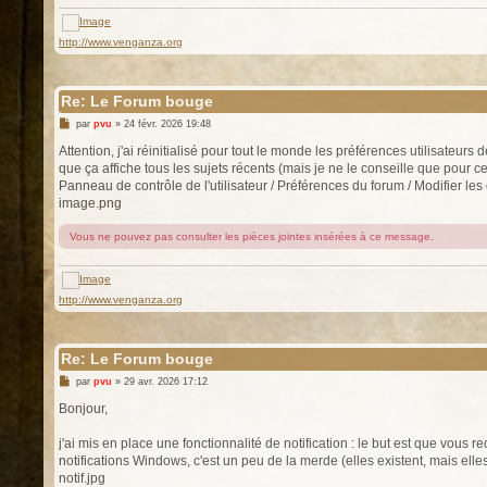
e
http://www.venganza.org
Re: Le Forum bouge
M
par
pvu
»
24 févr. 2026 19:48
e
s
Attention, j'ai réinitialisé pour tout le monde les préférences utilisateu
s
que ça affiche tous les sujets récents (mais je ne le conseille que pour c
a
g
Panneau de contrôle de l'utilisateur / Préférences du forum / Modifier les 
e
image.png
Vous ne pouvez pas consulter les pièces jointes insérées à ce message.
http://www.venganza.org
Re: Le Forum bouge
M
par
pvu
»
29 avr. 2026 17:12
e
s
Bonjour,
s
a
g
j'ai mis en place une fonctionnalité de notification : le but est que vous 
e
notifications Windows, c'est un peu de la merde (elles existent, mais elles
notif.jpg