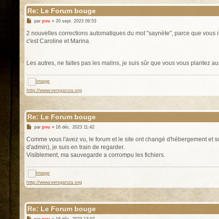
Re: Le Forum bouge
M
par
pvu
»
20 sept. 2023 09:53
e
s
2 nouvelles corrections automatiques du mot "saynète", parce que vous i
s
c'est Caroline et Marina.
a
g
e
Les autres, ne faites pas les malins, je suis sûr que vous vous plantez a
http://www.venganza.org
Re: Le Forum bouge
M
par
pvu
»
16 déc. 2023 11:42
e
s
Comme vous l'avez vu, le forum et le site ont changé d'hébergement et son
s
d'admin), je suis en train de regarder.
a
g
Visiblement, ma sauvegarde a corrompu les fichiers.
e
http://www.venganza.org
Re: Le Forum bouge
M