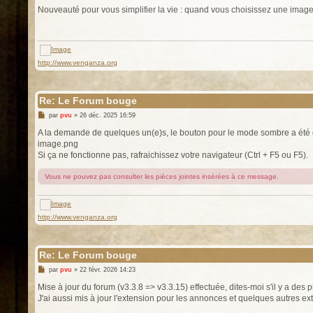
s
Nouveauté pour vous simplifier la vie : quand vous choisissez une image 
s
a
g
e
http://www.venganza.org
Re: Le Forum bouge
M
par
pvu
»
26 déc. 2025 16:59
e
s
A la demande de quelques un(e)s, le bouton pour le mode sombre a été
s
image.png
a
g
Si ça ne fonctionne pas, rafraichissez votre navigateur (Ctrl + F5 ou F5).
e
Vous ne pouvez pas consulter les pièces jointes insérées à ce message.
http://www.venganza.org
Re: Le Forum bouge
M
par
pvu
»
22 févr. 2026 14:23
e
s
Mise à jour du forum (v3.3.8 => v3.3.15) effectuée, dites-moi s'il y a des
s
J'ai aussi mis à jour l'extension pour les annonces et quelques autres ex
a
g