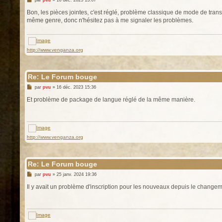
par
pvu
»
16 déc. 2023 13:07
e
s
Bon, les pièces jointes, c'est réglé, problème classique de mode de transf
s
même genre, donc n'hésitez pas à me signaler les problèmes.
a
g
e
http://www.venganza.org
Re: Le Forum bouge
M
par
pvu
»
16 déc. 2023 15:36
e
s
Et problème de package de langue réglé de la même manière.
s
a
g
e
http://www.venganza.org
Re: Le Forum bouge
M
par
pvu
»
25 janv. 2024 19:36
e
s
Il y avait un problème d'inscription pour les nouveaux depuis le changem
s
a
g
e