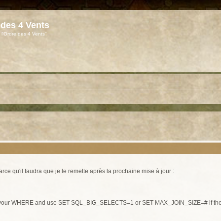
 des 4 Vents
 l'Ordre des 4 Vents"
arce qu'il faudra que je le remette après la prochaine mise à jour :
k your WHERE and use SET SQL_BIG_SELECTS=1 or SET MAX_JOIN_SIZE=# if the