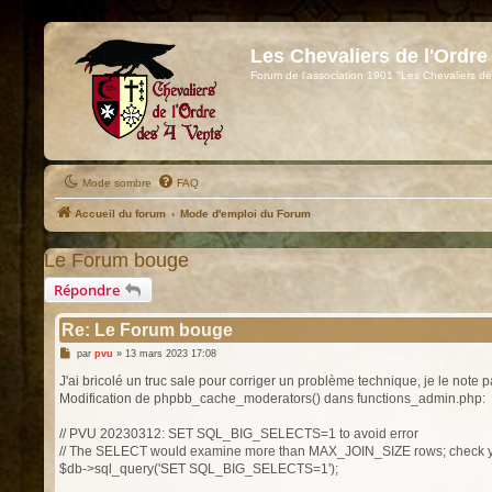
Les Chevaliers de l'Ordre
Forum de l'association 1901 "Les Chevaliers de
Mode sombre
FAQ
Accueil du forum
Mode d'emploi du Forum
Le Forum bouge
Répondre
Re: Le Forum bouge
M
par
pvu
»
13 mars 2023 17:08
e
s
J'ai bricolé un truc sale pour corriger un problème technique, je le note p
s
Modification de phpbb_cache_moderators() dans functions_admin.php:
a
g
e
// PVU 20230312: SET SQL_BIG_SELECTS=1 to avoid error
// The SELECT would examine more than MAX_JOIN_SIZE rows; chec
$db->sql_query('SET SQL_BIG_SELECTS=1');