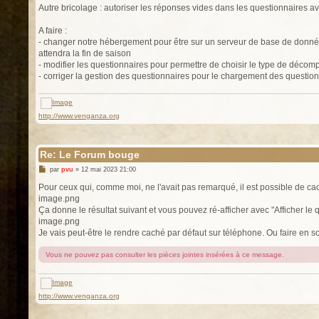
Autre bricolage : autoriser les réponses vides dans les questionnaires av
A faire :
- changer notre hébergement pour être sur un serveur de base de donnée
attendra la fin de saison
- modifier les questionnaires pour permettre de choisir le type de décomp
- corriger la gestion des questionnaires pour le chargement des questions 
http://www.venganza.org
Re: Le Forum bouge
M
par
pvu
»
12 mai 2023 21:00
e
s
Pour ceux qui, comme moi, ne l'avait pas remarqué, il est possible de cac
s
image.png
a
g
Ça donne le résultat suivant et vous pouvez ré-afficher avec "Afficher le 
e
image.png
Je vais peut-être le rendre caché par défaut sur téléphone. Ou faire en s
Vous ne pouvez pas consulter les pièces jointes insérées à ce message.
http://www.venganza.org