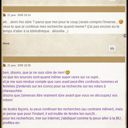
M
21 janv. 2008 18:14
e
s
ah... alors t'es sûre ? parce que moi pour le coup j'avais compris l'inverse...
s
veux tu que je continue mes recherche quand meme? (j'ai pas encore eu le
a
g
temps d'aller à la bibliothèque.. désolée...)
e
Nova
M
21 janv. 2008 18:36
e
s
ben, disons, que je ne suis sûre de rien!
s
vu que les sources sont quand même super rares sur ce sujet...
a
g
et je me suis rendue compte que caro avait peut-être confondu hommes et
e
femmes (j'entends sur les icono) pour sa recherche sur les robes à
chevauchée.
disons que j'aimerais être vraiment sûre avant que vous ne découpiez vos
robes!
de toutes façons, tu peux continuer tes recherches (au contraire même!), mais
je pense que pour l'instant, il est inutile de fendre ton surcôt...
pour les recherhces, moi sur internet, j'abdique! comme tu peux aller à la BU,
profites-en.