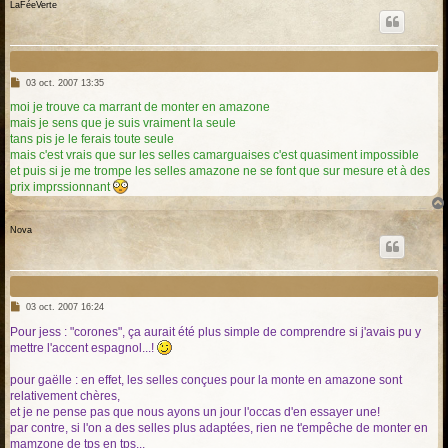
LaFéeVerte
M
03 oct. 2007 13:35
e
s
moi je trouve ca marrant de monter en amazone
s
mais je sens que je suis vraiment la seule
a
g
tans pis je le ferais toute seule
e
mais c'est vrais que sur les selles camarguaises c'est quasiment impossible
et puis si je me trompe les selles amazone ne se font que sur mesure et à des
prix imprssionnant
Nova
M
03 oct. 2007 16:24
e
s
Pour jess : "corones", ça aurait été plus simple de comprendre si j'avais pu y
s
mettre l'accent espagnol...!
a
g
e
pour gaëlle : en effet, les selles conçues pour la monte en amazone sont
relativement chères,
et je ne pense pas que nous ayons un jour l'occas d'en essayer une!
par contre, si l'on a des selles plus adaptées, rien ne t'empêche de monter en
mamzone de tps en tps...