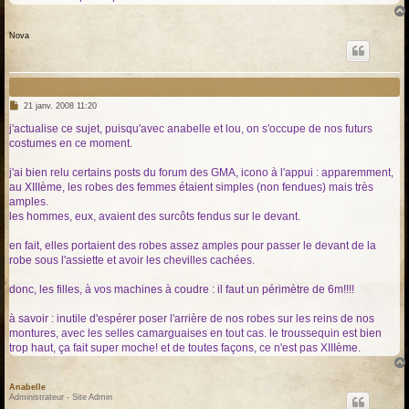
Nova
M
21 janv. 2008 11:20
e
s
j'actualise ce sujet, puisqu'avec anabelle et lou, on s'occupe de nos futurs
s
costumes en ce moment.
a
g
e
j'ai bien relu certains posts du forum des GMA, icono à l'appui : apparemment,
au XIIIème, les robes des femmes étaient simples (non fendues) mais très
amples.
les hommes, eux, avaient des surcôts fendus sur le devant.
en fait, elles portaient des robes assez amples pour passer le devant de la
robe sous l'assiette et avoir les chevilles cachées.
donc, les filles, à vos machines à coudre : il faut un périmètre de 6m!!!!
à savoir : inutile d'espérer poser l'arrière de nos robes sur les reins de nos
montures, avec les selles camarguaises en tout cas. le troussequin est bien
trop haut, ça fait super moche! et de toutes façons, ce n'est pas XIIIème.
Anabelle
Administrateur - Site Admin