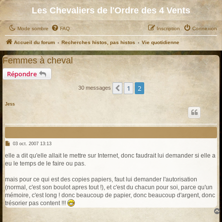
Les Chevaliers de l'Ordre des 4 Vents
Mode sombre
FAQ
Inscription
Connexion
Accueil du forum
Recherches histos, pas histos
Vie quotidienne
Femmes à cheval
Répondre
1
2
Précédent
30 messages
Jess
M
03 oct. 2007 13:13
e
s
elle a dit qu'elle allait le mettre sur Internet, donc faudrait lui demander si elle a
s
eu le temps de le faire ou pas.
a
g
e
mais pour ce qui est des copies papiers, faut lui demander l'autorisation
(normal, c'est son boulot apres tout !), et c'est du chacun pour soi, parce qu'un
mémoire, c'est long ! donc beaucoup de papier, donc beaucoup d'argent, donc
trésorier pas content !!!