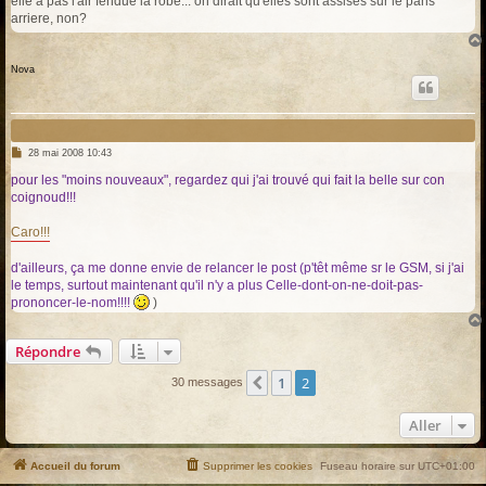
elle a pas l'air fendue la robe... on dirait qu'elles sont assises sur le pans
s
arriere, non?
a
g
e
Nova
M
28 mai 2008 10:43
e
s
pour les "moins nouveaux", regardez qui j'ai trouvé qui fait la belle sur con
s
coignoud!!!
a
g
e
Caro!!!
d'ailleurs, ça me donne envie de relancer le post (p'têt même sr le GSM, si j'ai
le temps, surtout maintenant qu'il n'y a plus Celle-dont-on-ne-doit-pas-
prononcer-le-nom!!!!
)
Répondre
1
2
Précédent
30 messages
Aller
Accueil du forum
Supprimer les cookies
Fuseau horaire sur
UTC+01:00