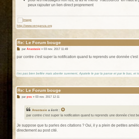
peux rajouter un lien direct proprement
http://www.venganza.org
Re: Le Forum bouge
M
par
Anastasie
»
03 nov. 2017 11:49
e
s
par contre c'est super la notification quand tu reprends une donnée c'est
s
a
g
e
t’es pas bien bellée mais aberite surement, Apatele le par la panse et par le bas, et tou
Re: Le Forum bouge
M
par
pvu
»
03 nov. 2017 12:11
e
s
s
Anastasie
a écrit :
a
g
par contre c'est super la notification quand tu reprends une donnée c'est b
e
Je suppose que tu parles des citations ? Oui, il y a plein de petites améli
directement au post cité.