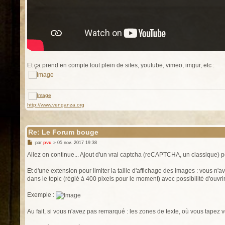
Et ça prend en compte tout plein de sites, youtube, vimeo, imgur, etc :
http://www.venganza.org
Re: Le Forum bouge
M
par
pvu
»
05 nov. 2017 19:38
e
s
Allez on continue... Ajout d'un vrai captcha (reCAPTCHA, un classique) pour
s
a
g
Et d'une extension pour limiter la taille d'affichage des images : vous n
e
dans le topic (réglé à 400 pixels pour le moment) avec possibilité d'ouvri
Exemple :
Au fait, si vous n'avez pas remarqué : les zones de texte, où vous tapez 