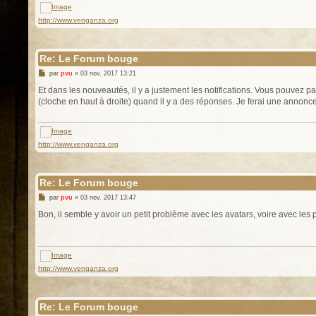
http://www.venganza.org
Re: Le Forum bouge
M
par
pvu
»
03 nov. 2017 13:21
e
s
Et dans les nouveautés, il y a justement les notifications. Vous pouvez 
s
(cloche en haut à droite) quand il y a des réponses. Je ferai une annonce
a
g
e
http://www.venganza.org
Re: Le Forum bouge
M
par
pvu
»
03 nov. 2017 13:47
e
s
Bon, il semble y avoir un petit problème avec les avatars, voire avec les
s
a
g
e
http://www.venganza.org
Re: Le Forum bouge