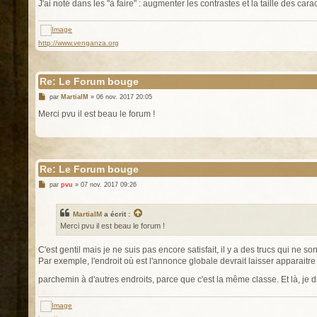
J'ai noté dans les "à faire" : augmenter les contrastes et la taille des car
http://www.venganza.org
Re: Le Forum bouge
M
par
MartialM
»
06 nov. 2017 20:05
e
s
Merci pvu il est beau le forum !
s
a
g
e
Re: Le Forum bouge
M
par
pvu
»
07 nov. 2017 09:26
e
s
s
MartialM
a écrit :
a
g
Merci pvu il est beau le forum !
e
C'est gentil mais je ne suis pas encore satisfait, il y a des trucs qui ne so
Par exemple, l'endroit où est l'annonce globale devrait laisser apparaitre l
parchemin à d'autres endroits, parce que c'est la même classe. Et là, je d