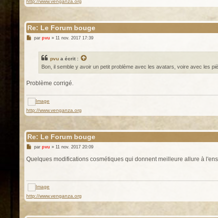
http://www.venganza.org
Re: Le Forum bouge
M
par
pvu
»
11 nov. 2017 17:39
e
s
s
pvu
a écrit :
a
g
Bon, il semble y avoir un petit problème avec les avatars, voire avec les p
e
Problème corrigé.
http://www.venganza.org
Re: Le Forum bouge
M
par
pvu
»
11 nov. 2017 20:09
e
s
Quelques modifications cosmétiques qui donnent meilleure allure à l'ens
s
a
g
e
http://www.venganza.org