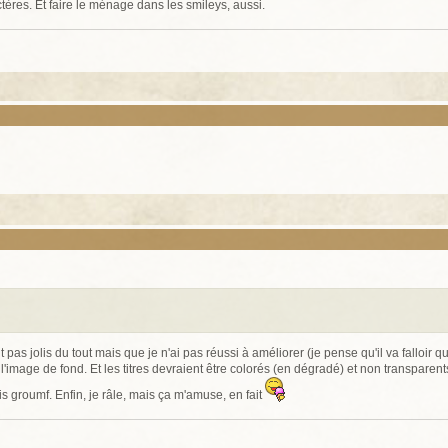
actères. Et faire le ménage dans les smileys, aussi.
nt pas jolis du tout mais que je n'ai pas réussi à améliorer (je pense qu'il va falloir q
'image de fond. Et les titres devraient être colorés (en dégradé) et non transparents.
is groumf. Enfin, je râle, mais ça m'amuse, en fait