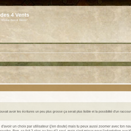
 des 4 Vents
 l'Ordre des 4 Vents"
vait avoir les écritures un peu plus grosse ça serait plus lisible et la possibilité d'un racco
yen d'avoir un choix par utilisateur (j'en doute) mais tu peux aussi zoomer avec ton nav
che. Bon, ça fait 2 clics au lieu d'1 seul, mais c'est mieux pour l'adaptation aux té