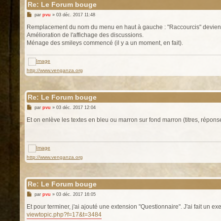
Re: Le Forum bouge
M
par
pvu
»
03 déc. 2017 11:48
e
s
Remplacement du nom du menu en haut à gauche : "Raccourcis" devient "
s
Amélioration de l'affichage des discussions.
a
g
Ménage des smileys commencé (il y a un moment, en fait).
e
http://www.venganza.org
Re: Le Forum bouge
M
par
pvu
»
03 déc. 2017 12:04
e
s
Et on enlève les textes en bleu ou marron sur fond marron (titres, réponse
s
a
g
e
http://www.venganza.org
Re: Le Forum bouge
M
par
pvu
»
03 déc. 2017 16:05
e
s
Et pour terminer, j'ai ajouté une extension "Questionnaire". J'ai fait un e
s
viewtopic.php?f=17&t=3484
a
g